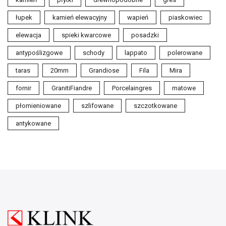
łupek
kamień elewacyjny
wapień
piaskowiec
elewacja
spieki kwarcowe
posadzki
antypoślizgowe
schody
lappato
polerowane
taras
20mm
Grandiose
Fila
Mira
fornir
GranitiFiandre
Porcelaingres
matowe
płomieniowane
szlifowane
szczotkowane
antykowane