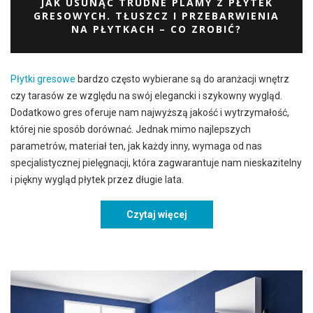
JAK USUNĄĆ TRUDNE PLAMY Z PŁYTEK
GRESOWYCH. TŁUSZCZ I PRZEBARWIENIA
NA PŁYTKACH – CO ZROBIĆ?
Płytki gresowe
bardzo często wybierane są do aranżacji wnętrz
czy tarasów ze względu na swój elegancki i szykowny wygląd.
Dodatkowo gres oferuje nam najwyższą jakość i wytrzymałość,
której nie sposób dorównać. Jednak mimo najlepszych
parametrów, materiał ten, jak każdy inny, wymaga od nas
specjalistycznej pielęgnacji, która zagwarantuje nam nieskazitelny
i piękny wygląd płytek przez długie lata.
Czytaj więcej
Jak usunąć trudne plamy z 