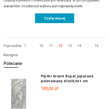
częścią stylowych i nowoczesnych aranżacji. W tym przypadku
wariantów i możliwości wyboru jest naprawdę wiele.
Czytaj więcej
Efektowne sześciokąty jak
Poprzednia
1
...
10
11
12
13
14
...
16
Następna
Polecane
Płytki Granit Royal Juparana
polerowany 61x30,5x1 cm
185,00 zł