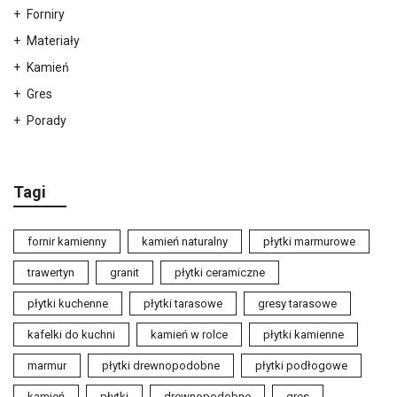
Forniry
Materiały
Kamień
Gres
Porady
Tagi
fornir kamienny
kamień naturalny
płytki marmurowe
trawertyn
granit
płytki ceramiczne
płytki kuchenne
płytki tarasowe
gresy tarasowe
kafelki do kuchni
kamień w rolce
płytki kamienne
marmur
płytki drewnopodobne
płytki podłogowe
kamień
płytki
drewnopodobne
gres