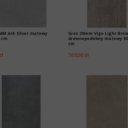
MM Ark Silver matowy
Gres 20mm Vigo Light Bro
 cm
drewnopodobny matowy 90
cm
zł
165,00 zł