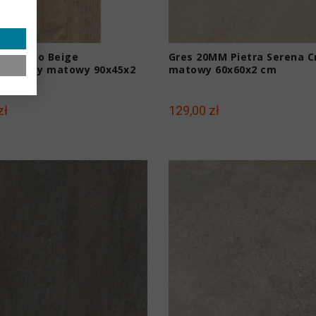
mm Vigo Beige
Gres 20MM Pietra Serena 
podobny matowy 90x45x2
matowy 60x60x2 cm
zł
129,00 zł