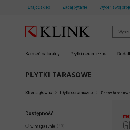
Znajdź sklep
Zadaj pytanie
Wyceń swój proj
Kamień naturalny
Płytki ceramiczne
Dodat
PŁYTKI TARASOWE
Strona główna
Płytki ceramiczne
Gresy tarasow
Dostępność
30
w magazynie