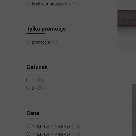
21
brak w magazynie
Tylko promocje
1
promocje
Gatunek
31
1
20
2
Cena
11
100,00 zł
-
124,99 zł
16
125,00 zł
-
149,99 zł