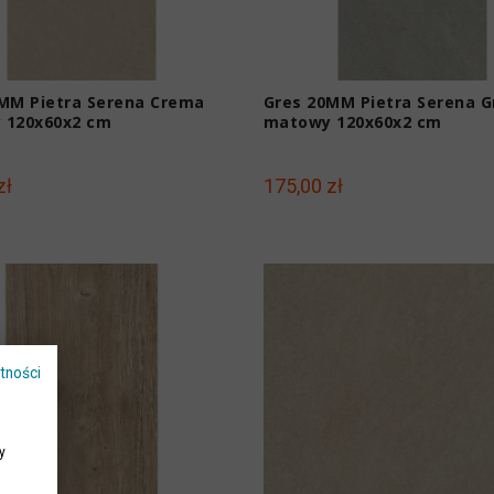
MM Pietra Serena Crema
Gres 20MM Pietra Serena G
matowy 120x60x2 cm
matowy 120x60x2 cm
zł
175,00 zł
tności
y