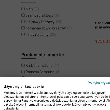
1
biały
6
czarny i grafitowy
15
kremowy i beżowy
Gres 20
6
pomarańczowy i brązowy
26
szary i srebrny
175,00 
Producent / Importer
1
Klink International
8
Pamesa Ceramica
1
Porcelaingres
Polityka prywa
2
Paradyż
Używamy plików cookie
11
Marazzi
Możemy je zamieścić w celu analizy danych dotyczących odwiedzających,
ulepszenia naszej strony internetowej, pokazania spersonalizowanych treści i
12
Stargres
zapewnienia Państwu wspaniałego doświadczenia na stronie internetowej. Ab
2
Azulev
uzyskać więcej informacji na temat plików cookie, których używamy, otwórz
ustawienia.