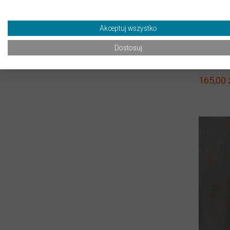
Akceptuj wszystko
Gres 20
Dostosuj
drewno
cm
165,00 