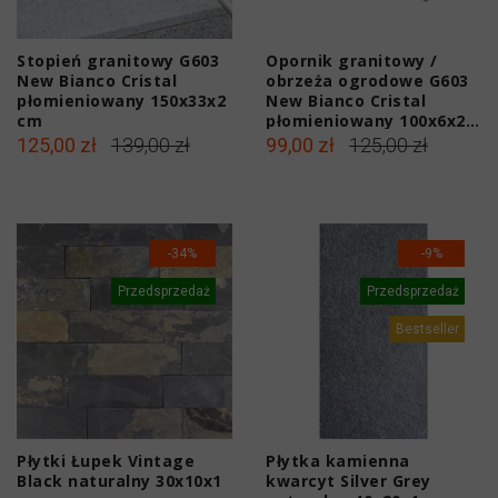
Stopień granitowy G603
Opornik granitowy /
New Bianco Cristal
obrzeża ogrodowe G603
płomieniowany 150x33x2
New Bianco Cristal
cm
płomieniowany 100x6x20
cm
125,00 zł
139,00 zł
99,00 zł
125,00 zł
-34%
-9%
Przedsprzedaż
Przedsprzedaż
Bestseller
Płytki Łupek Vintage
Płytka kamienna
Black naturalny 30x10x1
kwarcyt Silver Grey