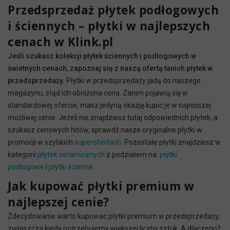
Przedsprzedaż płytek podłogowych
i ściennych – płytki w najlepszych
cenach w Klink.pl
Jeśli szukasz kolekcji płytek ściennych i podłogowych w
świetnych cenach, zapoznaj się z naszą ofertą tanich płytek w
przedsprzedaży.
Płytki w przedsprzedaży jadą do naszego
magazynu, stąd ich obniżona cena. Zanim pojawią się w
standardowej ofercie, masz jedyną okazję kupić je w najniższej
możliwej cenie. Jeżeli nie znajdziesz tutaj odpowiednich płytek, a
szukasz cenowych hitów, sprawdź nasze oryginalne płytki w
promocji w szybkich
superofertach
. Pozostałe płytki znajdziesz w
kategorii
płytek ceramicznych
z podziałem na:
płytki
podłogowe
i
płytki ścienne
.
Jak kupować płytki premium w
najlepszej cenie?
Zdecydowanie warto kupować płytki premium w przedsprzedaży,
zwłaszcza kiedy potrzebujemy większej liczby sztuk. A dlaczego?