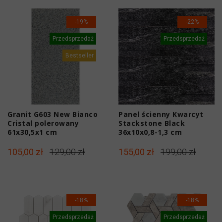
-19%
-22%
Przedsprzedaż
Przedsprzedaż
Bestseller
Granit G603 New Bianco
Panel ścienny Kwarcyt
Cristal polerowany
Stackstone Black
61x30,5x1 cm
36x10x0,8-1,3 cm
105,00 zł
129,00 zł
155,00 zł
199,00 zł
-18%
-18%
Przedsprzedaż
Przedsprzedaż