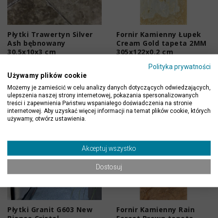
Płytki Trawertyn Silver
Fornir Kamienny Łupek
Ash bębnowany
Cream Gold tapeta 2MM
30,5x10x3 cm
305x122x0,2 cm
Polityka prywatności
229,00 zł
265,00 zł
179,00 zł
199,00 zł
Używamy plików cookie
Możemy je zamieścić w celu analizy danych dotyczących odwiedzających,
ulepszenia naszej strony internetowej, pokazania spersonalizowanych
treści i zapewnienia Państwu wspaniałego doświadczenia na stronie
internetowej. Aby uzyskać więcej informacji na temat plików cookie, których
używamy, otwórz ustawienia.
-5%
-19%
Przedsprzedaż
Przedsprzedaż
Akceptuj wszystko
Dostawa gratis
Dostosuj
Płytki Granit G603 New
Fornir Kamienny Rain