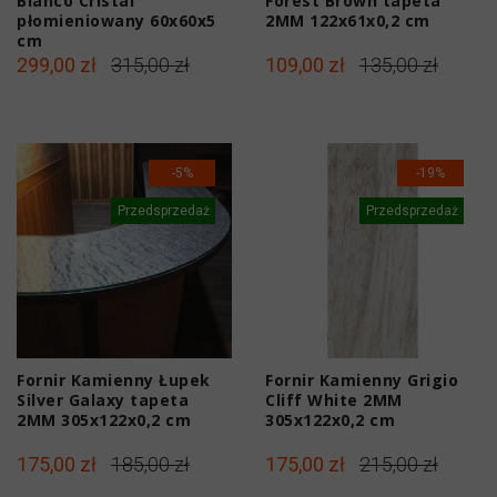
Bianco Cristal
Forest Brown tapeta
płomieniowany 60x60x5
2MM 122x61x0,2 cm
cm
299,00 zł
315,00 zł
109,00 zł
135,00 zł
-5%
-19%
Przedsprzedaż
Przedsprzedaż
Fornir Kamienny Łupek
Fornir Kamienny Grigio
Silver Galaxy tapeta
Cliff White 2MM
2MM 305x122x0,2 cm
305x122x0,2 cm
175,00 zł
185,00 zł
175,00 zł
215,00 zł