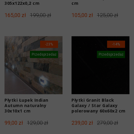
305x122x0,2 cm
cm
165,00 zł
199,00 zł
105,00 zł
125,00 zł
-23%
-14%
Przedsprzedaż
Przedsprzedaż
Płytki Łupek Indian
Płytki Granit Black
Autumn naturalny
Galaxy / Star Galaxy
30x10x1 cm
polerowany 60x60x2 cm
99,00 zł
129,00 zł
239,00 zł
279,00 zł