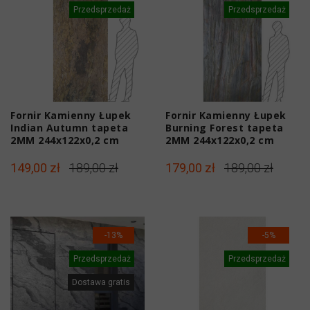
Przedsprzedaż
Przedsprzedaż
Fornir Kamienny Łupek
Fornir Kamienny Łupek
Indian Autumn tapeta
Burning Forest tapeta
2MM 244x122x0,2 cm
2MM 244x122x0,2 cm
149,00 zł
189,00 zł
179,00 zł
189,00 zł
-13%
-5%
Przedsprzedaż
Przedsprzedaż
Dostawa gratis