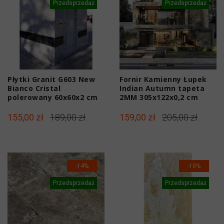
Przedsprzedaż
Przedsprzedaż
Płytki Granit G603 New
Fornir Kamienny Łupek
Bianco Cristal
Indian Autumn tapeta
polerowany 60x60x2 cm
2MM 305x122x0,2 cm
155,00 zł
189,00 zł
159,00 zł
205,00 zł
-14%
-10%
Przedsprzedaż
Przedsprzedaż