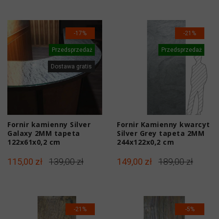
-17%
-21%
Przedsprzedaż
Przedsprzedaż
Dostawa gratis
Fornir kamienny Silver
Fornir Kamienny kwarcyt
Galaxy 2MM tapeta
Silver Grey tapeta 2MM
122x61x0,2 cm
244x122x0,2 cm
115,00 zł
139,00 zł
149,00 zł
189,00 zł
-21%
-5%