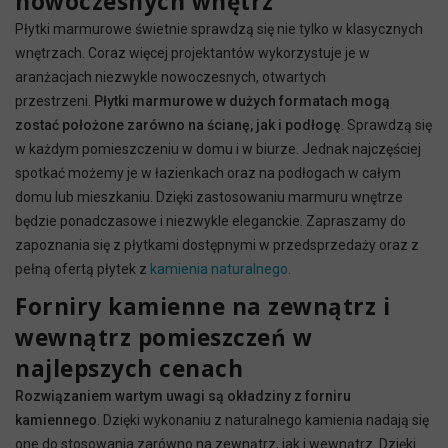
nowoczesnych wnętrz
Płytki marmurowe świetnie sprawdzą się nie tylko w klasycznych
wnętrzach. Coraz więcej projektantów wykorzystuje je w
aranżacjach niezwykle nowoczesnych, otwartych
przestrzeni.
Płytki marmurowe w dużych formatach mogą
zostać położone zarówno na ścianę, jak i podłogę
. Sprawdzą się
w każdym pomieszczeniu w domu i w biurze. Jednak najczęściej
spotkać możemy je w łazienkach oraz na podłogach w całym
domu lub mieszkaniu. Dzięki zastosowaniu marmuru wnętrze
będzie ponadczasowe i niezwykle eleganckie. Zapraszamy do
zapoznania się z płytkami dostępnymi w przedsprzedaży oraz z
pełną ofertą płytek z
kamienia naturalnego
.
Forniry kamienne na zewnątrz i
wewnątrz pomieszczeń w
najlepszych cenach
Rozwiązaniem wartym uwagi są okładziny z forniru
kamiennego
. Dzięki wykonaniu z naturalnego kamienia nadają się
one do stosowania zarówno na zewnątrz, jak i wewnątrz. Dzięki