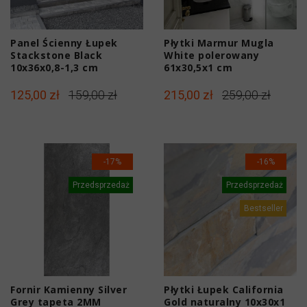
Panel Ścienny Łupek
Płytki Marmur Mugla
Stackstone Black
White polerowany
10x36x0,8-1,3 cm
61x30,5x1 cm
125,00 zł
159,00 zł
215,00 zł
259,00 zł
-17%
-16%
Przedsprzedaż
Przedsprzedaż
Bestseller
Fornir Kamienny Silver
Płytki Łupek California
Grey tapeta 2MM
Gold naturalny 10x30x1