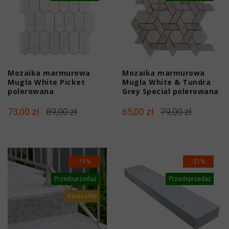
Mozaika marmurowa
Mozaika marmurowa
Mugla White Picket
Mugla White & Tundra
polerowana
Grey Special polerowana
73,00 zł
89,00 zł
65,00 zł
79,00 zł
-10%
-21%
Przedsprzedaż
Przedsprzedaż
Bestseller