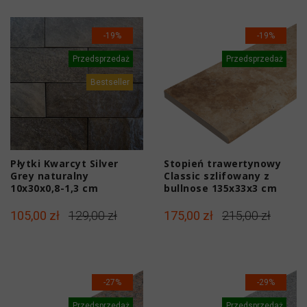
-19%
-19%
Przedsprzedaż
Przedsprzedaż
Bestseller
Płytki Kwarcyt Silver
Stopień trawertynowy
Grey naturalny
Classic szlifowany z
10x30x0,8-1,3 cm
bullnose 135x33x3 cm
105,00 zł
129,00 zł
175,00 zł
215,00 zł
-27%
-29%
Przedsprzedaż
Przedsprzedaż