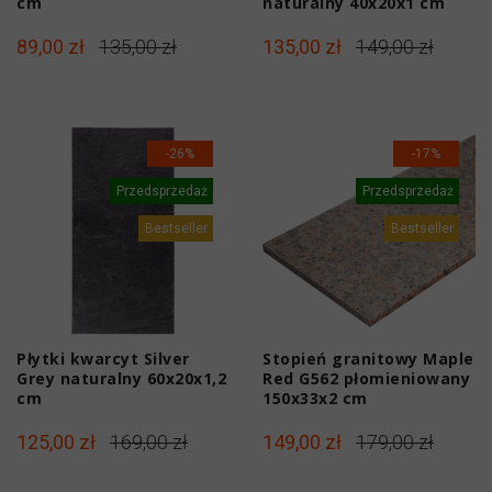
cm
naturalny 40x20x1 cm
89,00 zł
135,00 zł
135,00 zł
149,00 zł
-26%
-17%
Przedsprzedaż
Przedsprzedaż
Bestseller
Bestseller
Płytki kwarcyt Silver
Stopień granitowy Maple
Grey naturalny 60x20x1,2
Red G562 płomieniowany
cm
150x33x2 cm
125,00 zł
169,00 zł
149,00 zł
179,00 zł