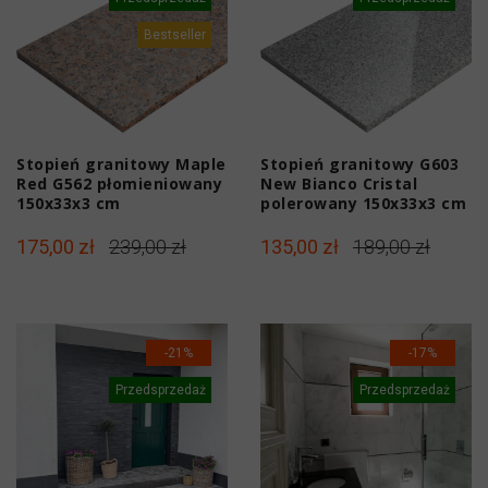
Bestseller
Stopień granitowy Maple
Stopień granitowy G603
Red G562 płomieniowany
New Bianco Cristal
150x33x3 cm
polerowany 150x33x3 cm
175,00 zł
239,00 zł
135,00 zł
189,00 zł
-21%
-17%
Przedsprzedaż
Przedsprzedaż