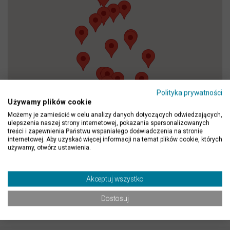
Gliwice
ul. Bojkowska 3
44-141 Gliwice
Tel.: +48 723 993 133, +48 695 880 237,
+48 695 880 239
Polityka prywatności
Pokaż na mapie
Używamy plików cookie
Możemy je zamieścić w celu analizy danych dotyczących odwiedzających,
ulepszenia naszej strony internetowej, pokazania spersonalizowanych
Grudziądz
treści i zapewnienia Państwu wspaniałego doświadczenia na stronie
internetowej. Aby uzyskać więcej informacji na temat plików cookie, których
ul. Rzemieślnicza 12
używamy, otwórz ustawienia.
86-300 Grudziądz
Tel.: +48 607 564 317, +48 695 880 244,
Lista wszystkich sklepów
Akceptuj wszystko
+48 693 135 908
Dostosuj
Pokaż na mapie