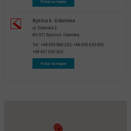
Pokaż na mapie
Bystra k. Gdańska
ul. Gdańska 2
83-021 Bystra k. Gdańska
Tel.: +48 695 880 243, +48 695 633 005,
+48 601 630 263
Pokaż na mapie
Gdynia
ul. Strzelców 4 /U3
81-586 Gdynia
Tel.: +48 693 135 911, +48 695 880 238,
+48 609 889 015, +48 665 990 353
Pokaż na mapie