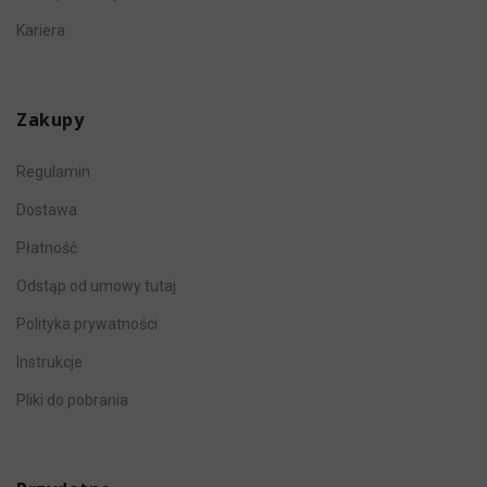
Kraków
Kariera
ul. Józefa Marcika 6
30-443 Kraków
Tel.: +48 693 939 338, +48 695 880 215,
Zakupy
+48 665 990 352
Regulamin
Pokaż na mapie
Dostawa
Płatność
Lublin
ul. Fabryczna 2, II piętro - Centrum
Odstąp od umowy tutaj
Handlowe Lublin - Gala
Polityka prywatności
20-301 Lublin
Instrukcje
Tel.: +48 785 881 681
Pliki do pobrania
Pokaż na mapie
Łódź