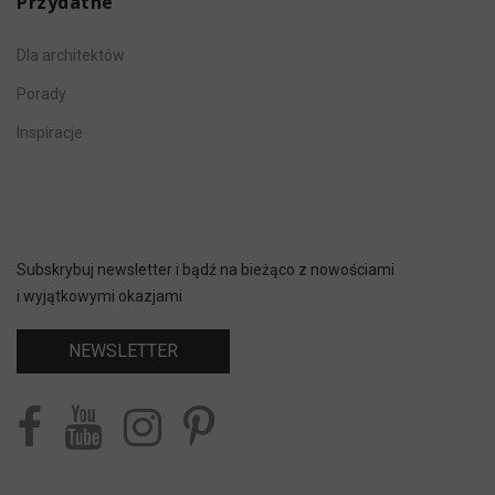
Przydatne
aleja 1 Maja 87A
90-755 Łódź
Dla architektów
Tel.: +48 607 608 281, +48 609 995 610
Porady
Inspiracje
Pokaż na mapie
Olsztyn
ul. Lubelska 36 A
10-408 Olsztyn
Subskrybuj newsletter i bądź na bieżąco z nowościami
i wyjątkowymi okazjami
Tel.: +48 693 135 907, +48 693 135 919,
+48 785 883 984, +48 601 648 715, +48
NEWSLETTER
89 532 25 18
Pokaż na mapie
Rzeszów
al. Tadeusza Rejtana 53a, lok. 40,