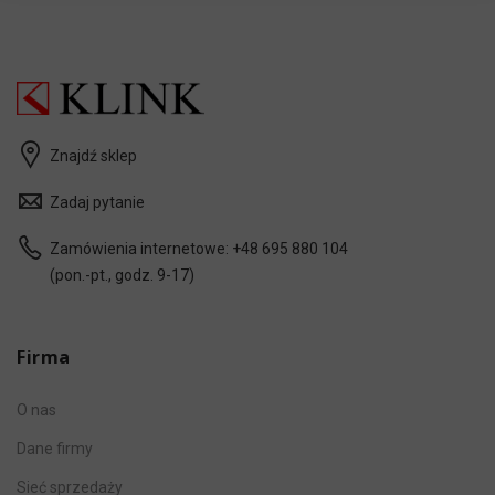
Iława
ul. Platynowa 1, Nowa Wieś
14-200 Iława
Tel.: +48 695 632 995, +48 695 632 999,
+48 89 648 32 91
Znajdź sklep
Pokaż na mapie
Zadaj pytanie
Zamówienia internetowe:
+48 695 880 104
Katowice
(pon.-pt., godz. 9-17)
al. Walentego Roździeńskiego 188,
Budynek APATOR
40-203 Katowice
Firma
Tel.: +48 609 601 006, +48 665 990 351,
+48 695 880 239
O nas
Dane firmy
Pokaż na mapie
Sieć sprzedaży