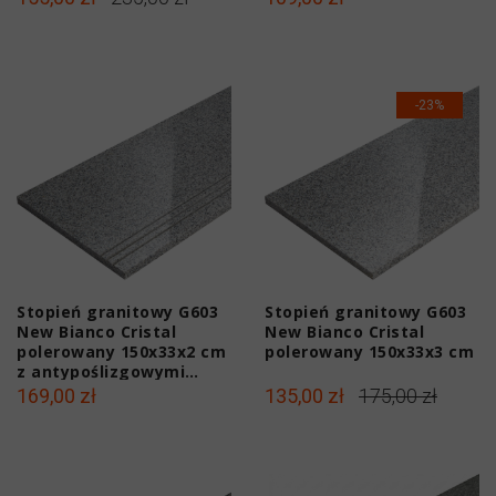
-23%
Stopień granitowy G603
Stopień granitowy G603
New Bianco Cristal
New Bianco Cristal
polerowany 150x33x2 cm
polerowany 150x33x3 cm
z antypoślizgowymi
ryflami
169,00 zł
135,00 zł
175,00 zł