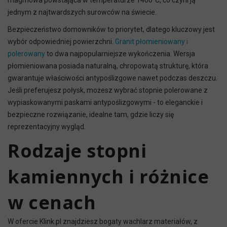
magmowa powstająca w temperaturze 1400°C, co czyni ją
jednym z najtwardszych surowców na świecie.
Bezpieczeństwo domowników to priorytet, dlatego kluczowy jest
wybór odpowiedniej powierzchni.
Granit płomieniowany i
polerowany
to dwa najpopularniejsze wykończenia. Wersja
płomieniowana posiada naturalną, chropowatą strukturę, która
gwarantuje właściwości antypoślizgowe nawet podczas deszczu.
Jeśli preferujesz połysk, możesz wybrać stopnie polerowane z
wypiaskowanymi paskami antypoślizgowymi - to eleganckie i
bezpieczne rozwiązanie, idealne tam, gdzie liczy się
reprezentacyjny wygląd.
Rodzaje stopni
kamiennych i różnice
w cenach
W ofercie Klink.pl znajdziesz bogaty wachlarz materiałów, z