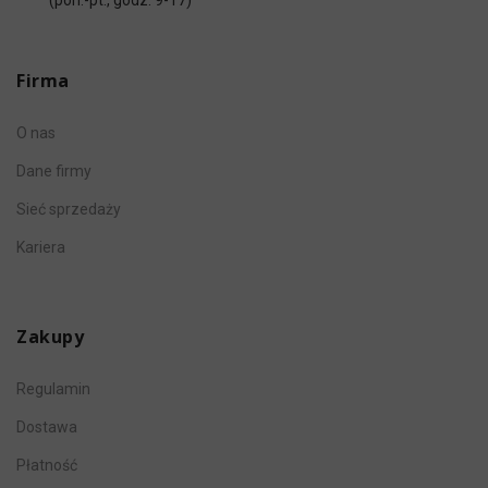
(pon.-pt., godz. 9-17)
Firma
O nas
Dane firmy
Sieć sprzedaży
Kariera
Zakupy
Regulamin
Dostawa
Płatność