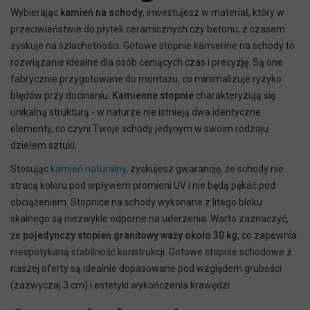
Wybierając
kamień na schody
, inwestujesz w materiał, który w
przeciwieństwie do płytek ceramicznych czy betonu, z czasem
zyskuje na szlachetności. Gotowe stopnie kamienne na schody to
rozwiązanie idealne dla osób ceniących czas i precyzję. Są one
fabrycznie przygotowane do montażu, co minimalizuje ryzyko
błędów przy docinaniu.
Kamienne stopnie
charakteryzują się
unikalną strukturą - w naturze nie istnieją dwa identyczne
elementy, co czyni Twoje schody jedynym w swoim rodzaju
dziełem sztuki.
Stosując
kamień naturalny
, zyskujesz gwarancję, że schody nie
stracą koloru pod wpływem promieni UV i nie będą pękać pod
obciążeniem. Stopnice na schody wykonane z litego bloku
skalnego są niezwykle odporne na uderzenia. Warto zaznaczyć,
że
pojedynczy stopień granitowy waży około 30 kg
, co zapewnia
niespotykaną stabilność konstrukcji. Gotowe stopnie schodowe z
naszej oferty są idealnie dopasowane pod względem grubości
(zazwyczaj 3 cm) i estetyki wykończenia krawędzi.