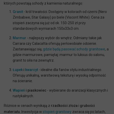
których powstają schody z kamienia naturalnego:
Granit
- król trwałości. Dostępny w kolorach od czerni (Nero
Zimbabwe, Star Galaxy) po biele (Viscont White). Cena za
stopień zaczyna się już od ok. 150-250 zł przy
standardowych wymiarach 150x33x3 cm.
Marmur
- najlepszy wybór do wnętrz. Odmiany takie jak
Carrara czy Calacatta oferują perłowobiałe odcienie.
Zastanawiając się,
gdzie będą pasować schody granitowe
, a
gdzie marmurowe, pamiętaj: marmur to luksus do salonu,
granit to siła na zewnątrz.
Łupek
i
kwarcyt
- idealne dla fanów stylu industrialnego.
Oferują unikalną, warstwową teksturę i wysoką odporność
na ścieranie.
Wapień
i piaskowiec
- wybierane do aranżacji klasycznych i
rustykalnych.
Różnice w cenach wynikają z
rzadkości złoża
i
grubości
materiału
. Inwestycja w
stopień granitowy
zwraca się po latach,