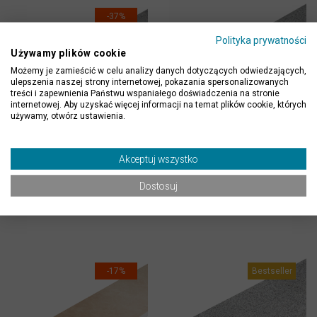
-37%
Polityka prywatności
Używamy plików cookie
Możemy je zamieścić w celu analizy danych dotyczących odwiedzających,
ulepszenia naszej strony internetowej, pokazania spersonalizowanych
treści i zapewnienia Państwu wspaniałego doświadczenia na stronie
internetowej. Aby uzyskać więcej informacji na temat plików cookie, których
używamy, otwórz ustawienia.
Podstopień wapienny
Stopień granitowy G654
Akceptuj wszystko
L828 Blue Limestone
Mekong Dark
płomieniowany
płomieniowany 150x33x3
Dostosuj
150x16,5x2 cm
cm
75,00 zł
119,00 zł
249,00 zł
-17%
Bestseller