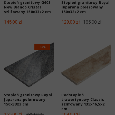
Stopień granitowy G603
Stopień granitowy Royal
New Bianco Cristal
Juparana polerowany
szlifowany 150x33x2 cm
150x33x2 cm
145,00 zł
129,00 zł
185,00 zł
-34%
Stopień granitowy Royal
Podstopień
Juparana polerowany
trawertynowy Classic
150x33x3 cm
szlifowany 135x16,5x2
cm
155,00 zł
235,00 zł
109,00 zł