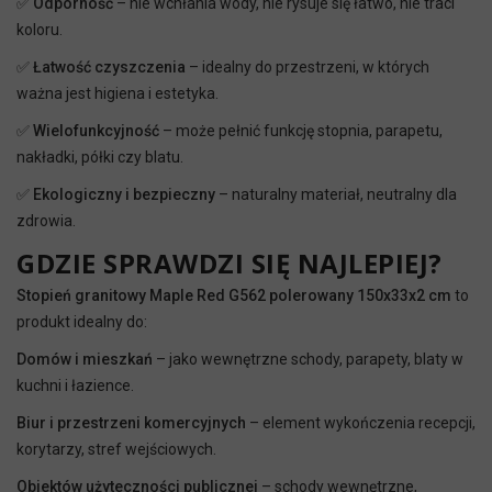
✅
Odporność
– nie wchłania wody, nie rysuje się łatwo, nie traci
koloru.
✅
Łatwość czyszczenia
– idealny do przestrzeni, w których
ważna jest higiena i estetyka.
✅
Wielofunkcyjność
– może pełnić funkcję stopnia, parapetu,
nakładki, półki czy blatu.
✅
Ekologiczny i bezpieczny
– naturalny materiał, neutralny dla
zdrowia.
GDZIE SPRAWDZI SIĘ NAJLEPIEJ?
Stopień granitowy Maple Red G562 polerowany 150x33x2 cm
to
produkt idealny do:
Domów i mieszkań
– jako wewnętrzne schody, parapety, blaty w
kuchni i łazience.
Biur i przestrzeni komercyjnych
– element wykończenia recepcji,
korytarzy, stref wejściowych.
Obiektów użyteczności publicznej
– schody wewnętrzne,