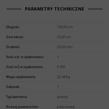
PARAMETRY TECHNICZNE
Więcej
Długość:
150,00 cm
informacji
Szerokość:
33,00 cm
Grubość:
20,00 mm
Ilość szt. w opakowaniu:
1
Ilość m2 w opakowaniu:
0.495
Waga opakowania:
22.48 kg
Gatunek:
1
Typ kamienia:
granity
Rodzaj powierzchni:
polerowany