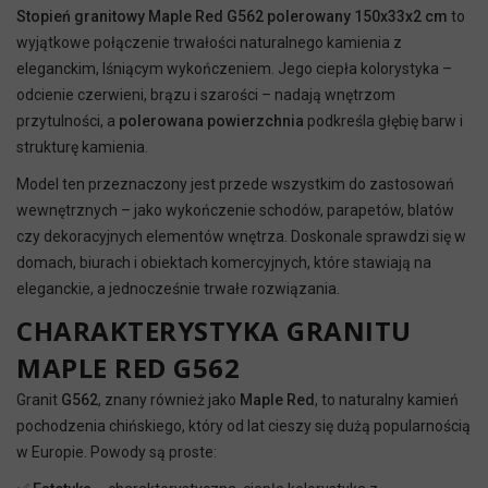
Stopień granitowy Maple Red G562 polerowany 150x33x2 cm
to
wyjątkowe połączenie trwałości naturalnego kamienia z
eleganckim, lśniącym wykończeniem. Jego ciepła kolorystyka –
odcienie czerwieni, brązu i szarości – nadają wnętrzom
przytulności, a
polerowana powierzchnia
podkreśla głębię barw i
strukturę kamienia.
Model ten przeznaczony jest przede wszystkim do zastosowań
wewnętrznych – jako wykończenie schodów, parapetów, blatów
czy dekoracyjnych elementów wnętrza. Doskonale sprawdzi się w
domach, biurach i obiektach komercyjnych, które stawiają na
eleganckie, a jednocześnie trwałe rozwiązania.
CHARAKTERYSTYKA GRANITU
MAPLE RED G562
Granit
G562
, znany również jako
Maple Red
, to naturalny kamień
pochodzenia chińskiego, który od lat cieszy się dużą popularnością
w Europie. Powody są proste: