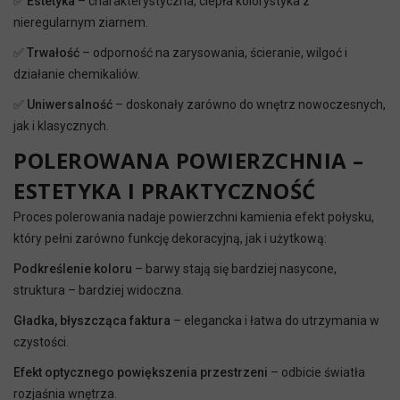
✅
Estetyka
– charakterystyczna, ciepła kolorystyka z
nieregularnym ziarnem.
✅
Trwałość
– odporność na zarysowania, ścieranie, wilgoć i
działanie chemikaliów.
✅
Uniwersalność
– doskonały zarówno do wnętrz nowoczesnych,
jak i klasycznych.
POLEROWANA POWIERZCHNIA –
ESTETYKA I PRAKTYCZNOŚĆ
Proces polerowania nadaje powierzchni kamienia efekt połysku,
który pełni zarówno funkcję dekoracyjną, jak i użytkową:
Podkreślenie koloru
– barwy stają się bardziej nasycone,
struktura – bardziej widoczna.
Gładka, błyszcząca faktura
– elegancka i łatwa do utrzymania w
czystości.
Efekt optycznego powiększenia przestrzeni
– odbicie światła
rozjaśnia wnętrza.