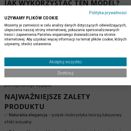
JAK WYKORZYSTAĆ TEN MODEL?
Schody w apartamencie w stylu klasycznym
Polityka prywatności
UŻYWAMY PLIKÓW COOKIE
W stylowym mieszkaniu właściciele wykorzystali
polerowany
Możemy je zamieścić w celu analizy danych dotyczących odwiedzających,
granit G562
do wykończenia schodów łączących dwa poziomy
ulepszenia naszej strony internetowej, pokazania spersonalizowanych
apartamentu. Kamień nadał przestrzeni elegancji i ciepła, a przy
treści i zapewnienia Państwu wspaniałego doświadczenia na stronie
internetowej. Aby uzyskać więcej informacji na temat plików cookie, których
tym był odporny na codzienne użytkowanie.
używamy, otwórz ustawienia.
Parapety w nowoczesnym biurze
Architekt wnętrz zaprojektował
parapety z polerowanego
Akceptuj wszystko
granitu Maple Red
w przestrzeni biurowej, by dodać jej
naturalnego akcentu i wprowadzić odrobinę koloru. Efekt?
Dostosuj
Minimalistyczne wnętrze nabrało charakteru, bez utraty
profesjonalnego wyglądu.
NAJWAŻNIEJSZE ZALETY
PRODUKTU
✅
Naturalna elegancja
– połysk i kolorystyka tworzą luksusowy
efekt wizualny.