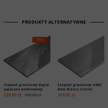
PRODUKTY ALTERNATYWNE
-30%
Stopień granitowy Royal
Stopień granitowy G603
Juparana polerowany
New Bianco Cristal
150x33x2 cm
polerowany 150x33x2 cm
129,00 zł
185,00 zł
169,00 zł
z antypoślizgowymi
ryflami