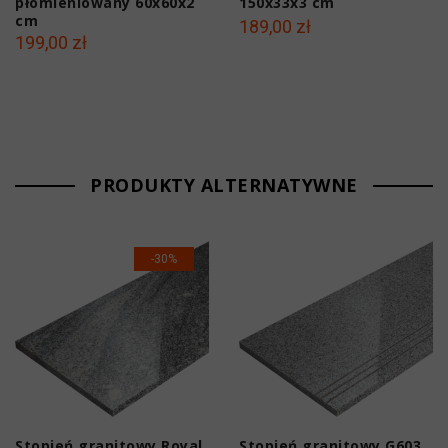
płomieniowany 60x60x2
150x33x3 cm
cm
189,00 zł
199,00 zł
PRODUKTY ALTERNATYWNE
-30%
Stopień granitowy Royal
Stopień granitowy G603