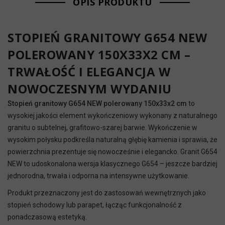
OPIS PRODUKTU
STOPIEŃ GRANITOWY G654 NEW
POLEROWANY 150X33X2 CM –
TRWAŁOŚĆ I ELEGANCJA W
NOWOCZESNYM WYDANIU
Stopień granitowy G654 NEW polerowany 150x33x2 cm
to
wysokiej jakości element wykończeniowy wykonany z naturalnego
granitu o subtelnej, grafitowo-szarej barwie. Wykończenie w
wysokim połysku podkreśla naturalną głębię kamienia i sprawia, że
powierzchnia prezentuje się nowocześnie i elegancko. Granit G654
NEW to udoskonalona wersja klasycznego G654 – jeszcze bardziej
jednorodna, trwała i odporna na intensywne użytkowanie.
Produkt przeznaczony jest do zastosowań wewnętrznych jako
stopień schodowy lub parapet, łącząc funkcjonalność z
ponadczasową estetyką.