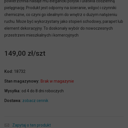
powierzchnia nadaje mu elegancki połysk i ułatwia codzienną
pielęgnację. Produkt jest odporny na ścieranie, wilgoć i czynniki
chemiczne, co czyni go idealnym do wnętrz o dużym natężeniu
ruchu. Może być wykorzystany jako stopień schodowy, parapet lub
element dekoracyjny. To doskonały wybór do nowoczesnych
przestrzeni mieszkalnych i komercyjnych
149,00 zł
Kod:
18732
Stan magazynowy:
Brak w magazynie
Wysyłka:
od 4 do 8 dni roboczych
Dostawa:
zobacz cennik
Zapytaj o ten produkt