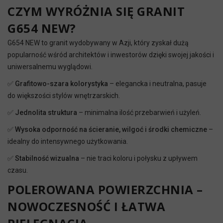
CZYM WYRÓŻNIA SIĘ GRANIT
G654 NEW?
G654 NEW to granit wydobywany w Azji, który zyskał dużą
popularność wśród architektów i inwestorów dzięki swojej jakości i
uniwersalnemu wyglądowi.
✅
Grafitowo-szara kolorystyka
– elegancka i neutralna, pasuje
do większości stylów wnętrzarskich.
✅
Jednolita struktura
– minimalna ilość przebarwień i użyleń.
✅
Wysoka odporność na ścieranie, wilgoć i środki chemiczne
–
idealny do intensywnego użytkowania.
✅
Stabilność wizualna
– nie traci koloru i połysku z upływem
czasu.
POLEROWANA POWIERZCHNIA –
NOWOCZESNOŚĆ I ŁATWA