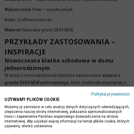
Wykończenie
: Poler – wysoki połysk.
Kolor
: Grafitowa szarość.
Materiał
: Naturalny granit G654 NEW.
PRZYKŁADY ZASTOSOWANIA –
INSPIRACJE
Nowoczesna klatka schodowa w domu
jednorodzinnym
W domu o minimalistycznej stylistyce zastosowano
stopnie z
granitu G654 NEW polerowanego
, które doskonale współgrały z
białymi ścianami i stalową balustradą. Połyskująca powierzchnia
Polityka prywatności
wprowadziła elegancki kontrast i doświetliła przestrzeń.
UŻYWAMY PLIKÓW COOKIE
Parapety w przestrzeni biurowej
Możemy je zamieścić w celu analizy danych dotyczących odwiedzających,
ulepszenia naszej strony internetowej, pokazania spersonalizowanych
W nowoczesnym biurze wykorzystano
polerowane parapety z
treści i zapewnienia Państwu wspaniałego doświadczenia na stronie
internetowej. Aby uzyskać więcej informacji na temat plików cookie, których
G654 NEW
, które nie tylko spełniały funkcję praktyczną, ale także
używamy, otwórz ustawienia.
stanowiły estetyczne wykończenie wnęk okiennych. Odporność na