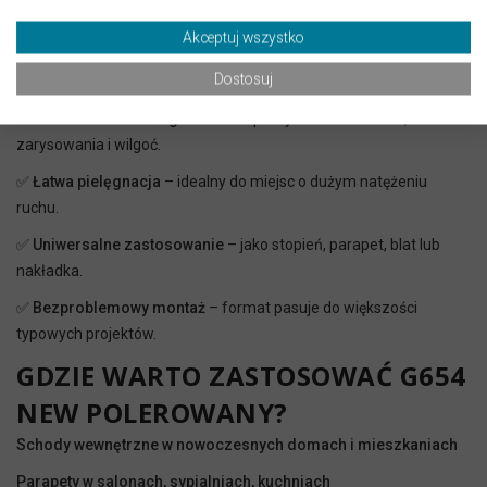
zabrudzenia i łatwość w czyszczeniu okazały się dużym atutem.
Akceptuj wszystko
ZALETY PRODUKTU
Dostosuj
✅
Nowoczesna estetyka
– grafitowa szarość i wysoki połysk.
✅
Naturalna trwałość granitu
– odporny na uszkodzenia,
zarysowania i wilgoć.
✅
Łatwa pielęgnacja
– idealny do miejsc o dużym natężeniu
ruchu.
✅
Uniwersalne zastosowanie
– jako stopień, parapet, blat lub
nakładka.
✅
Bezproblemowy montaż
– format pasuje do większości
typowych projektów.
GDZIE WARTO ZASTOSOWAĆ G654
NEW POLEROWANY?
Schody wewnętrzne w nowoczesnych domach i mieszkaniach
Parapety w salonach, sypialniach, kuchniach