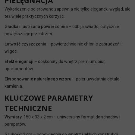
PIELĘGNACJA
Wykończenie polerowane zapewnia nie tylko elegancki wygląd, ale
też wiele praktycznych korzyści:
Gładka i lustrzana powierzchnia
– odbija światło, optycznie
powiększając przestrzeń.
Łatwość czyszczenia
– powierzchnia nie chłonie zabrudzeń i
wilgoci.
Efekt elegancji
– doskonały do wnętrz premium, biur,
apartamentów.
Eksponowanie naturalnego wzoru
– poler uwydatnia detale
kamienia.
KLUCZOWE PARAMETRY
TECHNICZNE
Wymiary
: 150 x 33 x 2 cm – uniwersalny format do schodów i
parapetów.
Grubość
: 2 cm – odpowiednia do wnętrz i lekkich konstrukcji.