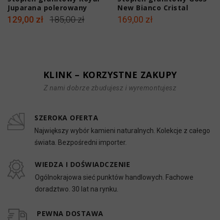
Juparana polerowany
New Bianco Cristal
150x33x2 cm
polerowany 150x33x2 cm
129,00 zł
185,00 zł
169,00 zł
z antypoślizgowymi
ryflami
KLINK – KORZYSTNE ZAKUPY
Z nami dobrze zbudujesz i wyremontujesz
SZEROKA OFERTA
Największy wybór kamieni naturalnych. Kolekcje z całego
świata. Bezpośredni importer.
WIEDZA I DOŚWIADCZENIE
Ogólnokrajowa sieć punktów handlowych. Fachowe
doradztwo. 30 lat na rynku.
PEWNA DOSTAWA