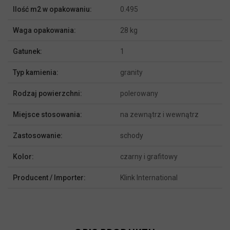
Ilość m2 w opakowaniu:
0.495
Waga opakowania:
28 kg
Gatunek:
1
Typ kamienia:
granity
Rodzaj powierzchni:
polerowany
Miejsce stosowania:
na zewnątrz i wewnątrz
Zastosowanie:
schody
Kolor:
czarny i grafitowy
Producent / Importer:
Klink International