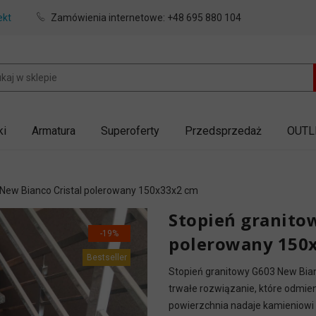
ekt
Zamówienia internetowe:
+48 695 880 104
ki
Armatura
Superoferty
Przedsprzedaż
OUTL
New Bianco Cristal polerowany 150x33x2 cm
Stopień granito
-19%
polerowany 150
Bestseller
Stopień granitowy G603 New Bian
trwałe rozwiązanie, które odmien
powierzchnia nadaje kamieniowi l