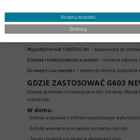
Stopień wykonany z naturalnego granitu
Bianco Cristal
zyskuje elegancki połysk, który doskonale odbija światło
Akceptuj wszystko
Najważniejsze cechy:
Polerowana powierzchnia o lustrzanym połysku
– podkr
Dostosuj
Naturalna odporność granitu
– na zarysowania, warunki
Wygodny format 150x33x2 cm
– dopasowany do standa
Estetyka i funkcjonalność w jednym
– materiał odporny,
Do wnętrz i na zewnątrz
– idealny do domów, budynków k
GDZIE ZASTOSOWAĆ G603 NE
Stopnie granitowe to inwestycja w styl i trwałość. Wersj
rezydencje.
W domu:
- Schody wejściowe z efektem prestiżowego wykończen
- Schody wewnętrzne w salonie, korytarzu czy holu
- Tarasy i podesty ogrodowe w eleganckim stylu