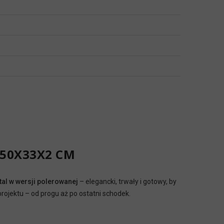
150X33X2 CM
al w wersji polerowanej
– elegancki, trwały i gotowy, by
projektu – od progu aż po ostatni schodek.