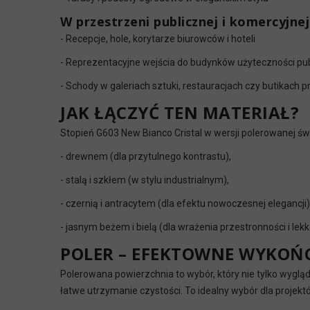
W przestrzeni publicznej i komercyjnej
- Recepcje, hole, korytarze biurowców i hoteli
- Reprezentacyjne wejścia do budynków użyteczności pub
- Schody w galeriach sztuki, restauracjach czy butikach
JAK ŁĄCZYĆ TEN MATERIAŁ?
Stopień G603 New Bianco Cristal w wersji polerowanej świ
- drewnem (dla przytulnego kontrastu),
- stalą i szkłem (w stylu industrialnym),
- czernią i antracytem (dla efektu nowoczesnej elegancji)
- jasnym beżem i bielą (dla wrażenia przestronności i lekk
POLER – EFEKTOWNE WYKOŃC
Polerowana powierzchnia to wybór, który nie tylko wyglą
łatwe utrzymanie czystości. To idealny wybór dla projektó