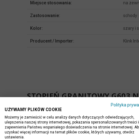
Miejsce stosowania:
na zewn
Zastosowanie:
schody
Kolor:
szary i 
Producent / Importer:
Klink In
STOPIEŃ GRANITOWY G603 N
Krok w stronę elegancji
Polityka prywa
UŻYWAMY PLIKÓW COOKIE
Chcesz, aby każdy detal Twojej przestrzeni był perfekc
Możemy je zamieścić w celu analizy danych dotyczących odwiedzających,
służyć przez długie lata. To rozwiązanie, które nie tylko
ulepszenia naszej strony internetowej, pokazania spersonalizowanych treści i
zapewnienia Państwu wspaniałego doświadczenia na stronie internetowej. Ab
CO WYRÓŻNIA TEN PRODUKT
uzyskać więcej informacji na temat plików cookie, których używamy, otwórz
ustawienia.