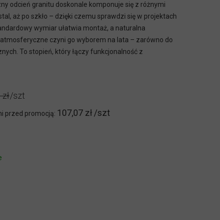
zny odcień granitu doskonale komponuje się z różnymi
tal, aż po szkło – dzięki czemu sprawdzi się w projektach
andardowy wymiar ułatwia montaż, a naturalna
ki atmosferyczne czyni go wyborem na lata – zarówno do
znych. To stopień, który łączy funkcjonalność z
 zł
107,07 zł
ni przed promocją:
e