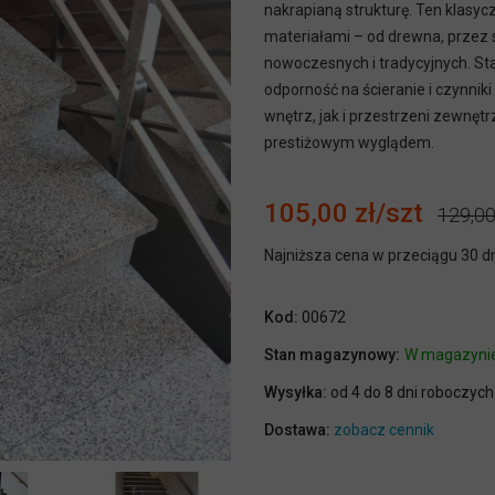
nakrapianą strukturę. Ten klasyc
materiałami – od drewna, przez s
nowoczesnych i tradycyjnych. St
odporność na ścieranie i czynni
wnętrz, jak i przestrzeni zewnętr
prestiżowym wyglądem.
105,00 zł
129,00
Najniższa cena w przeciągu 30 d
Kod:
00672
Stan magazynowy:
W magazyni
Wysyłka:
od 4 do 8 dni roboczych
Dostawa:
zobacz cennik