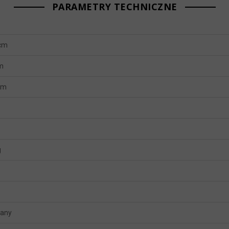
PARAMETRY TECHNICZNE
 cm
m
mm
g
wany