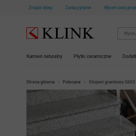
Znajdź sklep
Zadaj pytanie
Wyceń swój proj
Kamień naturalny
Płytki ceramiczne
Dodat
Strona główna
Polecane
Stopień granitowy G603 