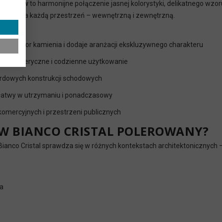
 G603 New
to harmonijne połączenie jasnej kolorystyki, delikatnego wz
 i rozjaśnia każdą przestrzeń – wewnętrzną i zewnętrzną.
eśla kolor kamienia i dodaje aranżacji ekskluzywnego charakteru
 atmosferyczne i codzienne użytkowanie
rdowych konstrukcji schodowych
 łatwy w utrzymaniu i ponadczasowy
omercyjnych i przestrzeni publicznych
W BIANCO CRISTAL POLEROWANY?
a Bianco Cristal sprawdza się w różnych kontekstach architektonicznych
ia