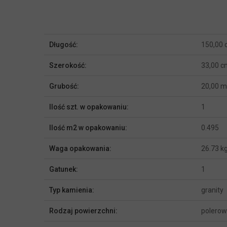
Więcej
Długość:
150,00
informacji
Szerokość:
33,00 c
Grubość:
20,00 
Ilość szt. w opakowaniu:
1
Ilość m2 w opakowaniu:
0.495
Waga opakowania:
26.73 k
Gatunek:
1
Typ kamienia:
granity
Rodzaj powierzchni:
polero