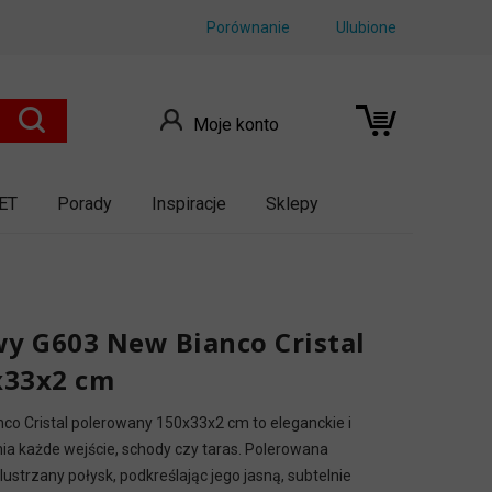
Porównanie
Ulubione
Moje konto
ET
Porady
Inspiracje
Sklepy
wy G603 New Bianco Cristal
x33x2 cm
co Cristal polerowany 150x33x2 cm to eleganckie i
ia każde wejście, schody czy taras. Polerowana
ustrzany połysk, podkreślając jego jasną, subtelnie