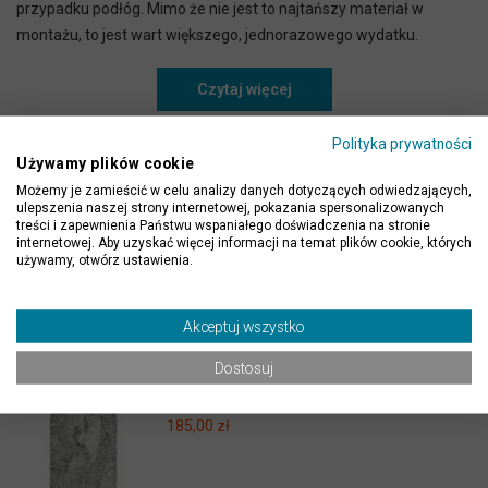
przypadku podłóg. Mimo że nie jest to najtańszy materiał w
montażu, to jest wart większego, jednorazowego wydatku.
Czytaj więcej
Płytki heksagonalne – cieka
Polityka prywatności
Używamy plików cookie
Możemy je zamieścić w celu analizy danych dotyczących odwiedzających,
ulepszenia naszej strony internetowej, pokazania spersonalizowanych
Poprzednia
1
...
59
60
61
62
63
...
68
treści i zapewnienia Państwu wspaniałego doświadczenia na stronie
internetowej. Aby uzyskać więcej informacji na temat plików cookie, których
Następna
używamy, otwórz ustawienia.
Polecane
Akceptuj wszystko
Dostosuj
Płytki Granit Royal Juparana
polerowany 61x30,5x1 cm
185,00 zł