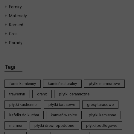
Forniry
Materiały
Kamień
Gres
Porady
Tagi
fornir kamienny
kamień naturalny
płytki marmurowe
trawertyn
granit
płytki ceramiczne
płytki kuchenne
płytki tarasowe
gresy tarasowe
kafelki do kuchni
kamień w rolce
płytki kamienne
marmur
płytki drewnopodobne
płytki podłogowe