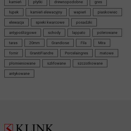
kamień
płytki
drewnopodobne
gres
łupek
kamień elewacyjny
wapień
piaskowiec
elewacja
spieki kwarcowe
posadzki
antypoślizgowe
schody
lappato
polerowane
taras
20mm
Grandiose
Fila
Mira
fornir
GranitiFiandre
Porcelaingres
matowe
płomieniowane
szlifowane
szczotkowane
antykowane