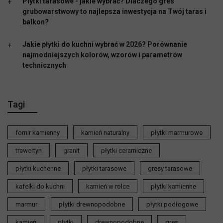
Płytki tarasowe - jakie wybrać? Dlaczego gres
grubowarstwowy to najlepsza inwestycja na Twój taras i
balkon?
Jakie płytki do kuchni wybrać w 2026? Porównanie
najmodniejszych kolorów, wzorów i parametrów
technicznych
Tagi
fornir kamienny
kamień naturalny
płytki marmurowe
trawertyn
granit
płytki ceramiczne
płytki kuchenne
płytki tarasowe
gresy tarasowe
kafelki do kuchni
kamień w rolce
płytki kamienne
marmur
płytki drewnopodobne
płytki podłogowe
kamień
płytki
drewnopodobne
gres