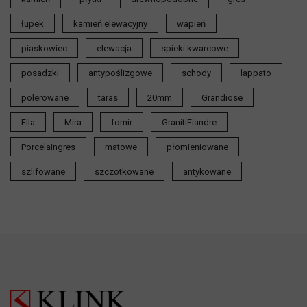
łupek
kamień elewacyjny
wapień
piaskowiec
elewacja
spieki kwarcowe
posadzki
antypoślizgowe
schody
lappato
polerowane
taras
20mm
Grandiose
Fila
Mira
fornir
GranitiFiandre
Porcelaingres
matowe
płomieniowane
szlifowane
szczotkowane
antykowane