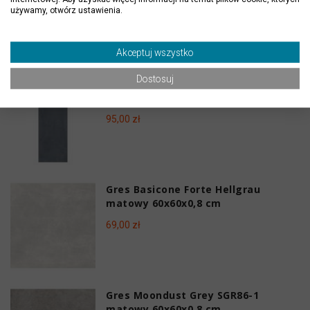
używamy, otwórz ustawienia.
Polecane
Akceptuj wszystko
Dostosuj
Gres Meridean Blue matowy
120x40x0,7 cm
95,00 zł
Gres Basicone Forte Hellgrau
matowy 60x60x0,8 cm
69,00 zł
Gres Moondust Grey SGR86-1
matowy 60x60x0,8 cm