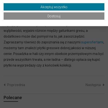
Akceptuj wszystko
Dostosuj
W przypadku gresu warto dokładniej zaznajomić się z tematem,
czytając jeden z naszych
wpisów
. Rozwieje to wszelkie
wątpliwości, wyjaśni różnice między gatunkami gresu, a
dodatkowo może dać pomysł na to, jak zaoszczędzić.
Zapraszamy również do zapoznania się z naszymi
superofertami
,
możemy tam znaleźć płytki gresowe dobrej jakości w niższej
cenie. Posadzka w hali czy innym obiekcie przemysłowym ma być
przede wszystkim trwała, a nie ładna – dlatego opłaca się kupić
płytki na wyprzedaży czy z końcówki kolekcji.
Poprzednia
Następna
Polecane