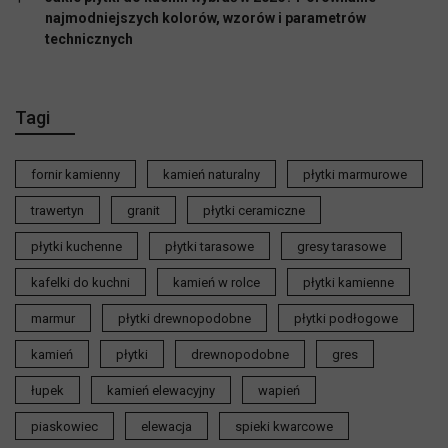
najmodniejszych kolorów, wzorów i parametrów
technicznych
Tagi
fornir kamienny
kamień naturalny
płytki marmurowe
trawertyn
granit
płytki ceramiczne
płytki kuchenne
płytki tarasowe
gresy tarasowe
kafelki do kuchni
kamień w rolce
płytki kamienne
marmur
płytki drewnopodobne
płytki podłogowe
kamień
płytki
drewnopodobne
gres
łupek
kamień elewacyjny
wapień
piaskowiec
elewacja
spieki kwarcowe