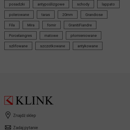
posadzki
antypoślizgowe
schody
lappato
polerowane
taras
20mm
Grandiose
Fila
Mira
fornir
GranitiFiandre
Porcelaingres
matowe
płomieniowane
szlifowane
szczotkowane
antykowane
Znajdź sklep
Zadaj pytanie