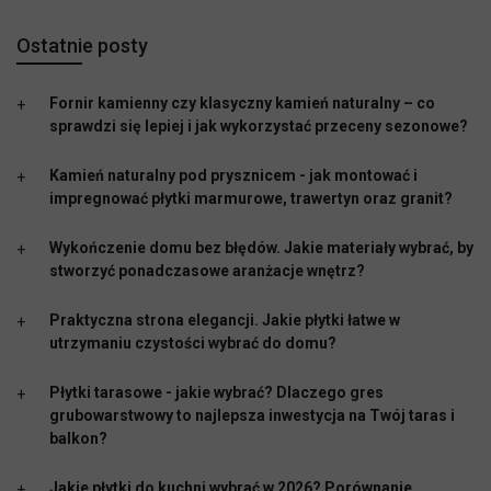
Ostatnie posty
Fornir kamienny czy klasyczny kamień naturalny – co
sprawdzi się lepiej i jak wykorzystać przeceny sezonowe?
Kamień naturalny pod prysznicem - jak montować i
impregnować płytki marmurowe, trawertyn oraz granit?
Wykończenie domu bez błędów. Jakie materiały wybrać, by
stworzyć ponadczasowe aranżacje wnętrz?
Praktyczna strona elegancji. Jakie płytki łatwe w
utrzymaniu czystości wybrać do domu?
Płytki tarasowe - jakie wybrać? Dlaczego gres
grubowarstwowy to najlepsza inwestycja na Twój taras i
balkon?
Jakie płytki do kuchni wybrać w 2026? Porównanie