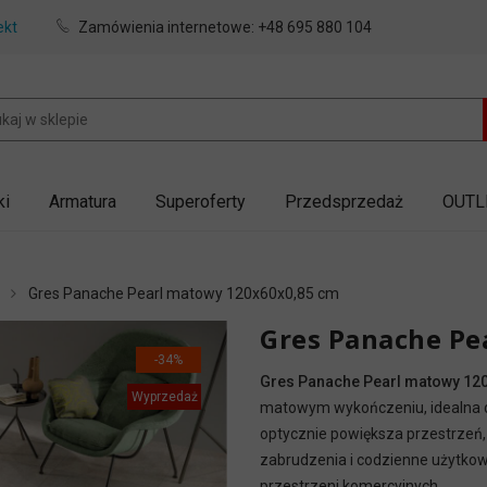
ekt
Zamówienia internetowe:
+48 695 880 104
ki
Armatura
Superoferty
Przedsprzedaż
OUTL
Gres Panache Pearl matowy 120x60x0,85 cm
Gres Panache Pe
-34%
Gres Panache Pearl matowy 12
Wyprzedaż
matowym wykończeniu, idealna d
optycznie powiększa przestrzeń,
zabrudzenia i codzienne użytkowa
przestrzeni komercyjnych.