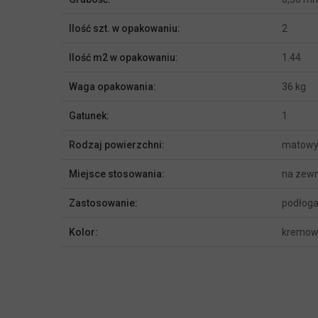
Ilość szt. w opakowaniu:
2
Ilość m2 w opakowaniu:
1.44
Waga opakowania:
36 kg
Gatunek:
1
Rodzaj powierzchni:
matow
Miejsce stosowania:
na zewn
Zastosowanie:
podłoga,
Kolor:
kremow