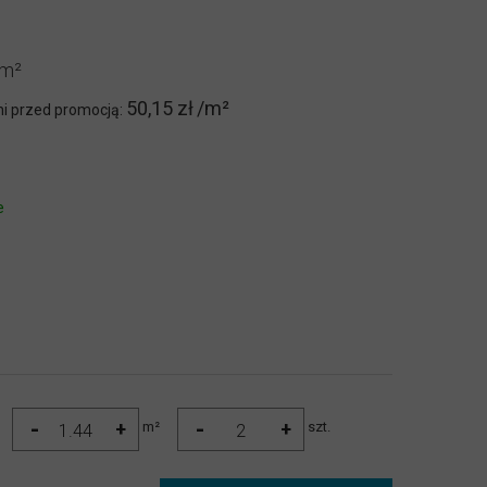
50,15 zł
ni przed promocją:
e
-
-
+
+
m²
szt.