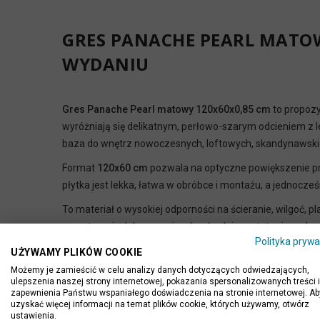
GRES PANACHE PEARL MATO
WYDANIU
Gres Panache Pearl matowy 120x60x0,85 cm
to propozy
wyróżniają się delikatnym, perłowo-szarym odcieniem z lek
baza do wnętrz nowoczesnych, loftowych, skandynawskich,
Format
120x60 cm
pozwala na optyczne powiększenie prze
płytka jest lekka, łatwa w obróbce i montażu, a jednocz
To materiał o wysokiej odporności na ścieranie, wilgoć, p
przestrzeniach komercyjnych o średnim natężeniu ruchu.
Polityka prywa
NAJWAŻNIEJSZE CECHY PRO
UŻYWAMY PLIKÓW COOKIE
Możemy je zamieścić w celu analizy danych dotyczących odwiedzających,
Wymiary:
120x60 cm
ulepszenia naszej strony internetowej, pokazania spersonalizowanych treści i
zapewnienia Państwu wspaniałego doświadczenia na stronie internetowej. Ab
Grubość:
0,85 cm
uzyskać więcej informacji na temat plików cookie, których używamy, otwórz
ustawienia.