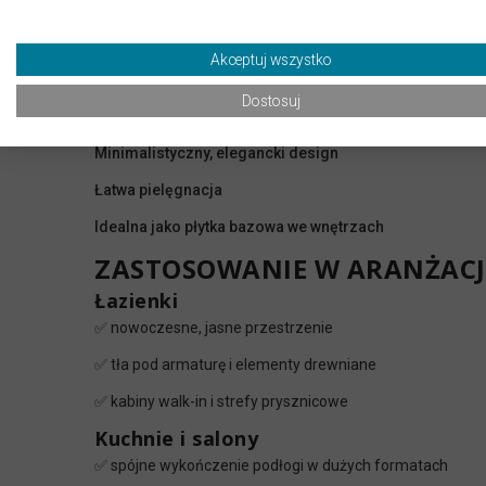
Kolor:
jasny szary / perłowy
Powierzchnia:
matowa, delikatnie strukturalna
Akceptuj wszystko
Odporność na wilgoć i zabrudzenia
Dostosuj
Do zastosowania na ściany i podłogi
Minimalistyczny, elegancki design
Łatwa pielęgnacja
Idealna jako płytka bazowa we wnętrzach
ZASTOSOWANIE W ARANŻAC
Łazienki
✅ nowoczesne, jasne przestrzenie
✅ tła pod armaturę i elementy drewniane
✅ kabiny walk-in i strefy prysznicowe
Kuchnie i salony
✅ spójne wykończenie podłogi w dużych formatach