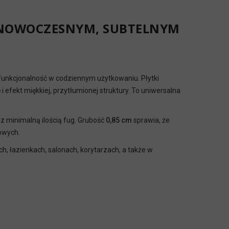
W NOWOCZESNYM, SUBTELNYM
 funkcjonalność w codziennym użytkowaniu. Płytki
 efekt miękkiej, przytłumionej struktury. To uniwersalna
z minimalną ilością fug. Grubość
0,85 cm
sprawia, że
owych.
ch, łazienkach, salonach, korytarzach, a także w