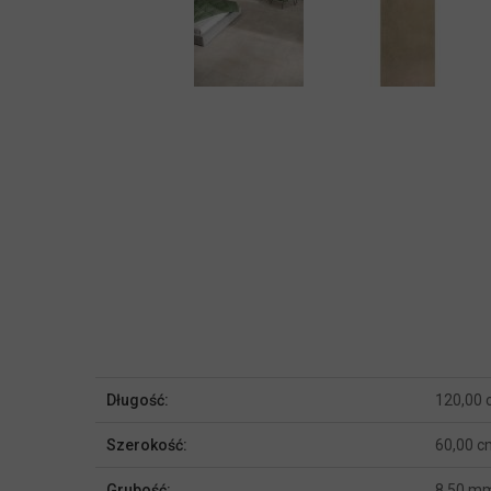
Więcej
Długość:
120,00
informacji
Szerokość:
60,00 c
Grubość:
8,50 m