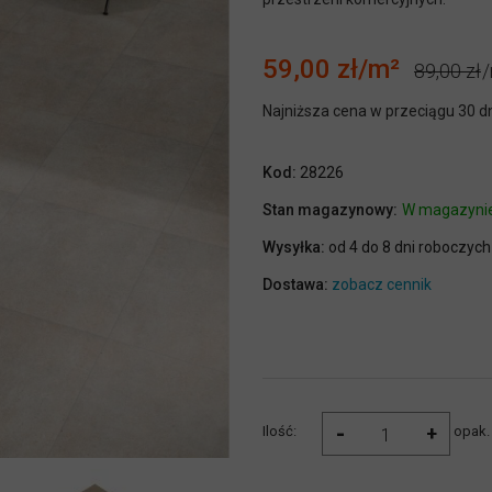
59,00 zł
89,00 zł
Najniższa cena w przeciągu 30 d
Kod:
28226
Stan magazynowy:
W magazyni
Wysyłka:
od 4 do 8 dni roboczych
Dostawa:
zobacz cennik
-
+
Ilość:
opak.