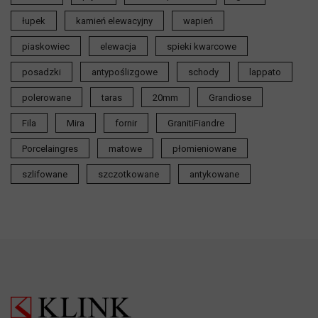
łupek
kamień elewacyjny
wapień
piaskowiec
elewacja
spieki kwarcowe
posadzki
antypoślizgowe
schody
lappato
polerowane
taras
20mm
Grandiose
Fila
Mira
fornir
GranitiFiandre
Porcelaingres
matowe
płomieniowane
szlifowane
szczotkowane
antykowane