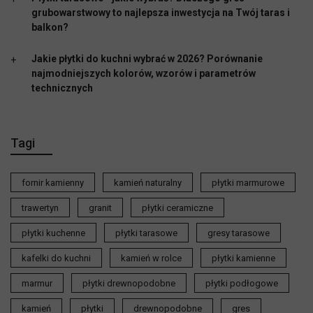
grubowarstwowy to najlepsza inwestycja na Twój taras i
balkon?
Jakie płytki do kuchni wybrać w 2026? Porównanie
najmodniejszych kolorów, wzorów i parametrów
technicznych
Tagi
fornir kamienny
kamień naturalny
płytki marmurowe
trawertyn
granit
płytki ceramiczne
płytki kuchenne
płytki tarasowe
gresy tarasowe
kafelki do kuchni
kamień w rolce
płytki kamienne
marmur
płytki drewnopodobne
płytki podłogowe
kamień
płytki
drewnopodobne
gres