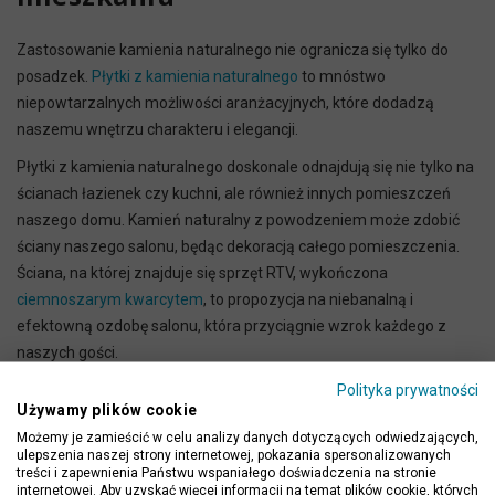
Zastosowanie kamienia naturalnego nie ogranicza się tylko do
posadzek.
Płytki z kamienia naturalnego
to mnóstwo
niepowtarzalnych możliwości aranżacyjnych, które dodadzą
naszemu wnętrzu charakteru i elegancji.
Płytki z kamienia naturalnego doskonale odnajdują się nie tylko na
ścianach łazienek czy kuchni, ale również innych pomieszczeń
naszego domu. Kamień naturalny z powodzeniem może zdobić
ściany naszego salonu, będąc dekoracją całego pomieszczenia.
Ściana, na której znajduje się sprzęt RTV, wykończona
ciemnoszarym kwarcytem
, to propozycja na niebanalną i
efektowną ozdobę salonu, która przyciągnie wzrok każdego z
naszych gości.
Polityka prywatności
Używamy plików cookie
Możemy je zamieścić w celu analizy danych dotyczących odwiedzających,
ulepszenia naszej strony internetowej, pokazania spersonalizowanych
treści i zapewnienia Państwu wspaniałego doświadczenia na stronie
internetowej. Aby uzyskać więcej informacji na temat plików cookie, których