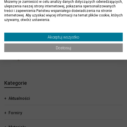
Możemy je zamieścić w celu analizy danych dotyczących odwiedzających,
ulepszenia naszej strony internetowej, pokazania spersonalizowanych
treści i zapewnienia Państwu wspaniałego doświadczenia na stronie
internetowej. Aby uzyskać więcej informacji na temat plików cookie, których
używamy, otwórz ustawienia.
Gres Fantastic One matowy carving
120x60x0,9 cm
Akceptuj wszystko
69,00 zł
119,00 zł
Dostosuj
Kategorie
Aktualności
Forniry