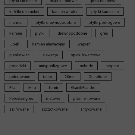
płytki kuchenne
płytki tarasowe
gresy tarasowe
kafelki do kuchni
kamień w rolce
płytki kamienne
marmur
płytki drewnopodobne
płytki podłogowe
kamień
płytki
drewnopodobne
gres
łupek
kamień elewacyjny
wapień
piaskowiec
elewacja
spieki kwarcowe
posadzki
antypoślizgowe
schody
lappato
polerowane
taras
20mm
Grandiose
Fila
Mira
fornir
GranitiFiandre
Porcelaingres
matowe
płomieniowane
szlifowane
szczotkowane
antykowane