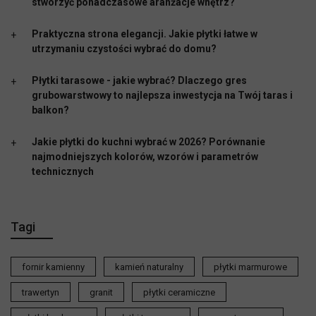
stworzyć ponadczasowe aranżacje wnętrz?
Praktyczna strona elegancji. Jakie płytki łatwe w
utrzymaniu czystości wybrać do domu?
Płytki tarasowe - jakie wybrać? Dlaczego gres
grubowarstwowy to najlepsza inwestycja na Twój taras i
balkon?
Jakie płytki do kuchni wybrać w 2026? Porównanie
najmodniejszych kolorów, wzorów i parametrów
technicznych
Tagi
fornir kamienny
kamień naturalny
płytki marmurowe
trawertyn
granit
płytki ceramiczne