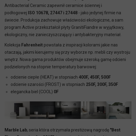
Antibacterial Ceramic zapewnił ceramice ściennej i
podłogowej
ISO 10678, 27447 i 27448
- jako jedynej firmie na
świecie. Produkcja zachowuje właściwości ekologiczne, a sam
program Active przekształcił płyty GranitiFiandre w wyjątkowy,
ekologiczny, nie zanieczyszczający i antybakteryjny materiał.
Kolekcja
Fahrenheit
powstała z inspiracji kolorami jakie nas
otaczają, jakimi kierujemy się przy wyborze np. mebli czy wystroju
wnętrz. Nowa gama produktów obejmuje szeroką gamę odcieni
podzielonych na stopnie temperatury barwowej:
odcienie ciepłe (HEAT) w stopniach
400F, 450F, 500F
odcienie szarości (FROST) w stopniach
250F, 300F, 350F
elegancka biel (COOL)
0F
Marble Lab
, seria która otrzymała prestiżową nagrodę
"Best