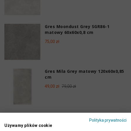
Gres Moondust Grey SGR86-1
matowy 60x60x0,8 cm
75,00 zł
Gres Mila Grey matowy 120x60x0,85
cm
49,00 zł
79,00 zł
Gres Madison Bone matowy
Polityka prywatności
119,2x59,5x0,8 cm
Używamy plików cookie
94,00 zł
149,00 zł