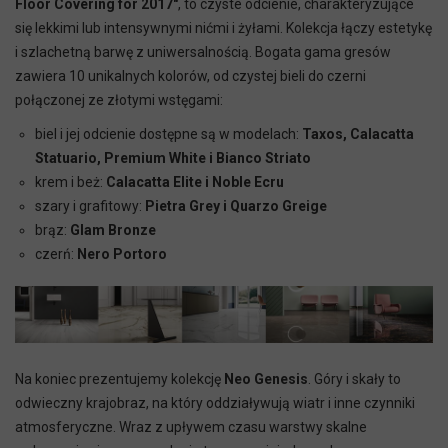
Floor Covering for 2017"
, to czyste odcienie, charakteryzujące
się lekkimi lub intensywnymi nićmi i żyłami. Kolekcja łączy estetykę
i szlachetną barwę z uniwersalnością. Bogata gama gresów
zawiera 10 unikalnych kolorów, od czystej bieli do czerni
połączonej ze złotymi wstęgami:
biel i jej odcienie dostępne są w modelach:
Taxos, Calacatta
Statuario, Premium White i Bianco Striato
krem i beż:
Calacatta Elite i Noble Ecru
szary i grafitowy:
Pietra Grey i Quarzo Greige
brąz:
Glam Bronze
czerń:
Nero Portoro
Na koniec prezentujemy kolekcję
Neo Genesis
. Góry i skały to
odwieczny krajobraz, na który oddziaływują wiatr i inne czynniki
atmosferyczne. Wraz z upływem czasu warstwy skalne