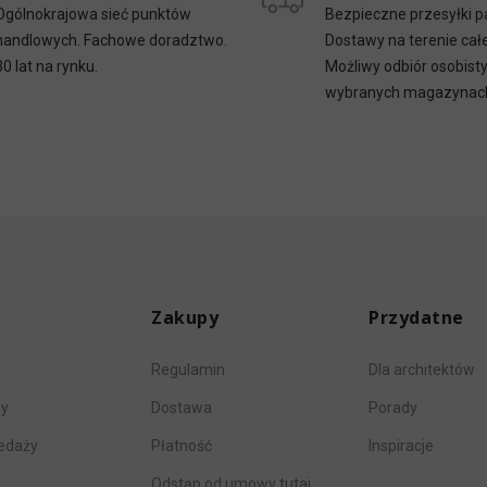
Ogólnokrajowa sieć punktów
Bezpieczne przesyłki p
handlowych. Fachowe doradztwo.
Dostawy na terenie całe
30 lat na rynku.
Możliwy odbiór osobist
wybranych magazynac
Zakupy
Przydatne
Regulamin
Dla architektów
my
Dostawa
Porady
zedaży
Płatność
Inspiracje
Odstąp od umowy tutaj