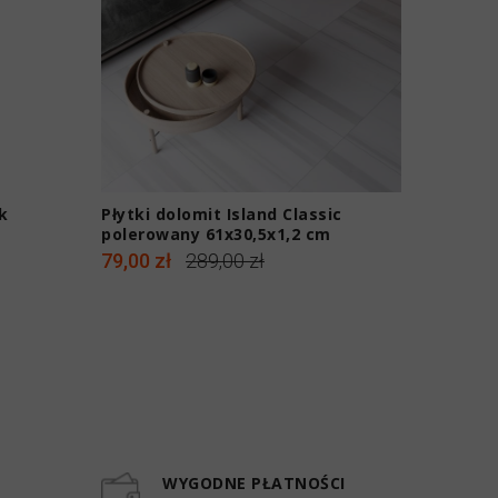
k
Płytki dolomit Island Classic
Płytki 
polerowany 61x30,5x1,2 cm
polero
79,00 zł
289,00 zł
289,00 
WYGODNE PŁATNOŚCI