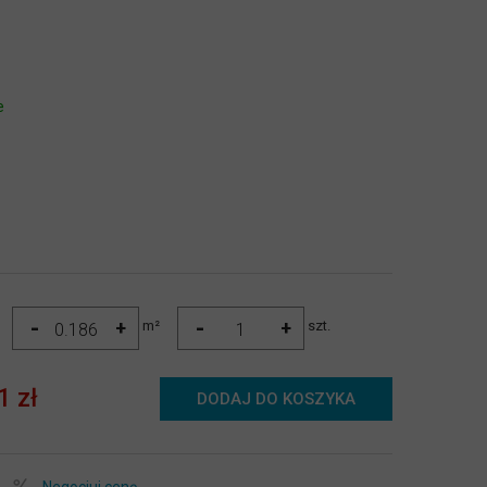
e
-
-
+
+
m²
szt.
1 zł
DODAJ DO KOSZYKA