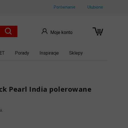
Porównanie
Ulubione
Moje konto
ET
Porady
Inspiracje
Sklepy
ack Pearl India polerowane
u.