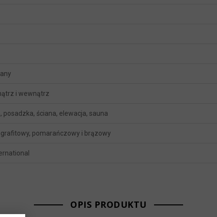
wany
ątrz i wewnątrz
, posadzka, ściana, elewacja, sauna
i grafitowy, pomarańczowy i brązowy
ternational
OPIS PRODUKTU