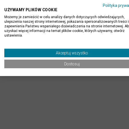
Polityka prywa
UŻYWAMY PLIKÓW COOKIE
Płyta granitowa polerowana, w formacie 61x30,5x1 cm. 
Możemy je zamieścić w celu analizy danych dotyczących odwiedzających,
ukazuje całe piękno, uwydatnia kolorystykę i sprawia, że
ulepszenia naszej strony internetowej, pokazania spersonalizowanych treści i
zapewnienia Państwu wspaniałego doświadczenia na stronie internetowej. Ab
uzyskać więcej informacji na temat plików cookie, których używamy, otwórz
ustawienia.
Akceptuj wszystko
Dostosuj