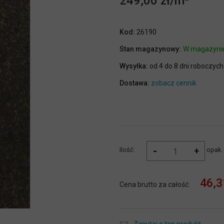
249,00 zł
Kod:
26190
Stan magazynowy:
W magazyni
Wysyłka:
od 4 do 8 dni roboczych
Dostawa:
zobacz cennik
-
+
Ilość:
opak.
46,3
Cena brutto za całość: