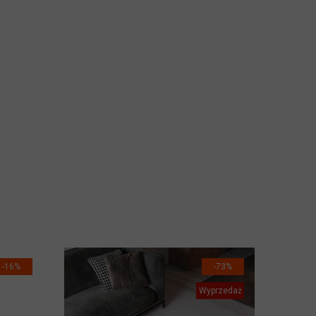
-16%
-73%
Wyprzedaż