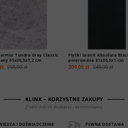
Marmur Tundra Grey Classic
Płytki Granit Absolute Blac
any 61x30,5x1,2 cm
polerowane 61x30,5x1 cm
zł
295,00 zł
209,00 zł
249,00 zł
KLINK – KORZYSTNE ZAKUPY
Z nami dobrze zbudujesz i wyremontujesz
WIEDZA I DOŚWIADCZENIE
PEWNA DOSTAWA