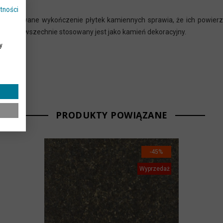
tności
Polerowane wykończenie płytek kamiennych sprawia, że ich powierzc
 granit powszechnie stosowany jest jako kamień dekoracyjny.
y
PRODUKTY POWIĄZANE
-45%
Wyprzedaż