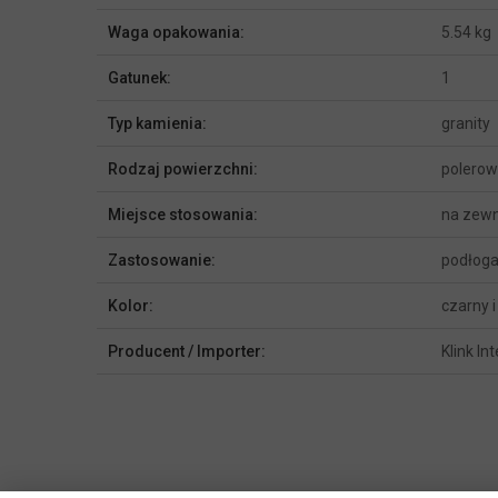
Waga opakowania:
5.54 kg
Gatunek:
1
Typ kamienia:
granity
Rodzaj powierzchni:
polero
Miejsce stosowania:
na zewn
Zastosowanie:
podłoga
Kolor:
czarny 
Producent / Importer:
Klink In