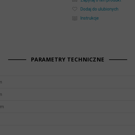
Zapytaj o ten produkt
Dodaj do ulubionych
Instrukcje
PARAMETRY TECHNICZNE
m
m
mm