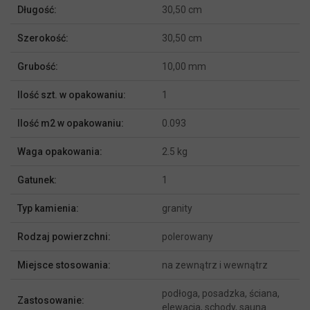
Więcej
Długość:
30,50 cm
informacji
Szerokość:
30,50 cm
Grubość:
10,00 mm
Ilość szt. w opakowaniu:
1
Ilość m2 w opakowaniu:
0.093
Waga opakowania:
2.5 kg
Gatunek:
1
Typ kamienia:
granity
Rodzaj powierzchni:
polerowany
Miejsce stosowania:
na zewnątrz i wewnątrz
podłoga, posadzka, ściana,
Zastosowanie:
elewacja, schody, sauna