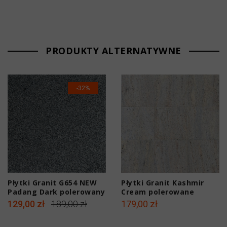
PRODUKTY ALTERNATYWNE
-32%
Płytki Granit G654 NEW
Płytki Granit Kashmir
Padang Dark polerowany
Cream polerowane
60x60x1,5 cm
30,5x30,5x1 cm
129,00 zł
189,00 zł
179,00 zł