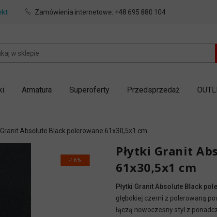
ekt
Zamówienia internetowe:
+48 695 880 104
ki
Armatura
Superoferty
Przedsprzedaż
OUTL
 Granit Absolute Black polerowane 61x30,5x1 cm
Płytki Granit Ab
-16%
61x30,5x1 cm
Płytki Granit Absolute Black p
głębokiej czerni z polerowaną pow
łączą nowoczesny styl z ponadc