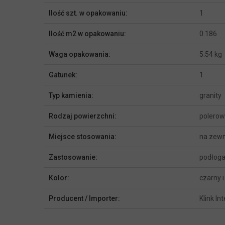
Ilość szt. w opakowaniu:
1
Ilość m2 w opakowaniu:
0.186
Waga opakowania:
5.54 kg
Gatunek:
1
Typ kamienia:
granity
Rodzaj powierzchni:
polero
Miejsce stosowania:
na zewn
Zastosowanie:
podłoga
Kolor:
czarny i
Producent / Importer:
Klink In