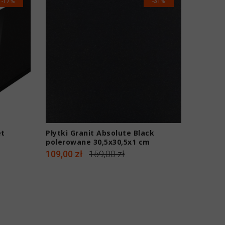
-17%
-31%
et
Płytki Granit Absolute Black
Płytki 
polerowane 30,5x30,5x1 cm
polero
109,00 zł
159,00 zł
299,00 