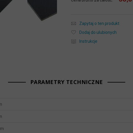
Cena brutto za całość:
Zapytaj o ten produkt
Dodaj do ulubionych
Instrukcje
PARAMETRY TECHNICZNE
m
m
mm