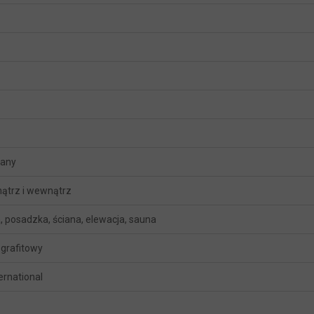
wany
ątrz i wewnątrz
, posadzka, ściana, elewacja, sauna
 grafitowy
ternational