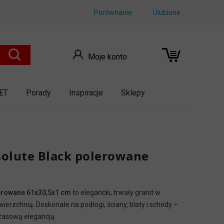
Porównanie
Ulubione
Moje konto
ET
Porady
Inspiracje
Sklepy
solute Black polerowane
olerowane 61x30,5x1 cm
to elegancki, trwały granit w
ierzchnią. Doskonałe na podłogi, ściany, blaty i schody –
zasową elegancją.