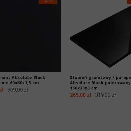
-27%
Granit Absolute Black
Stopień granitowy / parap
ane 60x60x1,5 cm
Absolute Black polerowany
150x33x3 cm
zł
369,00 zł
265,00 zł
319,00 zł