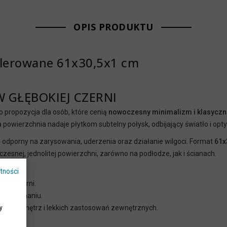
OPIS PRODUKTU
polerowane 61x30,5x1 cm
GŁĘBOKIEJ CZERNI
o propozycja dla osób, które cenią
nowoczesny minimalizm i klasyczn
 powierzchnia nadaje płytkom subtelny połysk, odbijający światło i opt
, odporny na zarysowania, uderzenia oraz działanie wilgoci. Format
61x
esnej, jednolitej powierzchni, zarówno na podłodze, jak i ścianach.
tności
kolor czerni.
w utrzymaniu.
iał do wnętrz i lekkich zastosowań zewnętrznych.
y
ady.