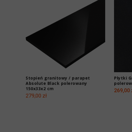
Stopień granitowy / parapet
Płytki 
Absolute Black polerowany
polerow
150x33x2 cm
269,00 
279,00 zł