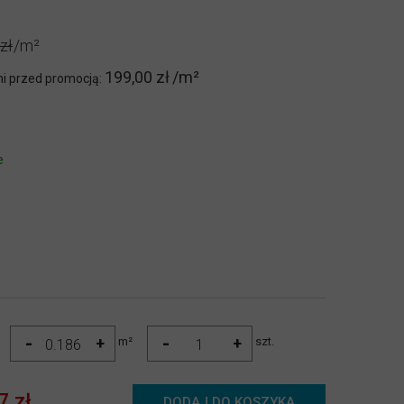
zł
199,00 zł
ni przed promocją:
e
-
-
+
+
m²
szt.
7 zł
DODAJ DO KOSZYKA