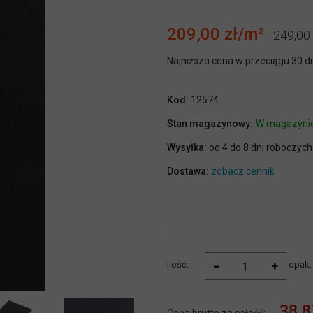
209,00 zł
249,00 
Najniższa cena w przeciągu 30 d
Kod:
12574
Stan magazynowy:
W magazyni
Wysyłka:
od 4 do 8 dni roboczych
Dostawa:
zobacz cennik
-
+
Ilość:
opak.
38,8