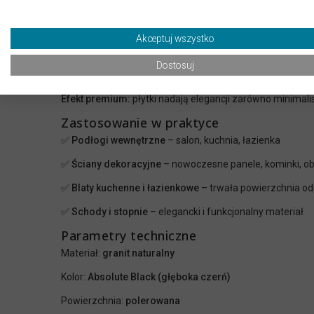
✅
Wszechstronność zastosowania
– podłogi, ściany, bl
Dlaczego warto wybrać Granit Absolute 
Akceptuj wszystko
Elegancja i uniwersalność:
głęboka czerń doskonale kom
Trwałość:
granit jest odporny na ścieranie, zarysowania 
Dostosuj
Łatwy w utrzymaniu:
polerowana powierzchnia ułatwia czy
Efekt premium:
płytki nadają elegancji zarówno minimal
Zastosowanie w praktyce
✅ Podłogi wewnętrzne
– salon, kuchnia, łazienka
✅ Ściany dekoracyjne
– nowoczesne panele, kominki, 
✅ Blaty kuchenne i łazienkowe
– trwała powierzchnia o
✅ Schody i stopnie
– elegancki i funkcjonalny materiał
Parametry techniczne
Materiał:
granit naturalny
Kolor:
Absolute Black (głęboka czerń)
Powierzchnia:
polerowana