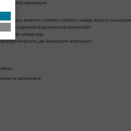
aty i elementy dekoracyjne.
Black
ponuje się z drewnem, metalem i szkłem, nadając wnętrzu nowoczesny
i wilgoć, co zapewnia długowieczność powierzchni.
szczenie i pielęgnację.
istycznym wnętrzom, jak i klasycznym aranżacjom.
obudowy
dporna na zarysowania