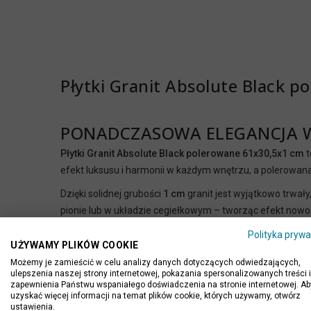
Płytki Granit Absolute Black 
PONADCZASOWA ELEGANCJA W 
Płytki Granit Absolute Black polerowane 61x30,5x1 cm
t
efekt luksusu i harmonii w każdym wnętrzu, a polerowana
Dzięki solidnej grubości
1 cm
granit jest wyjątkowo trwały
pionie lub w układzie cegiełkowym – tworząc efekt nowocz
Najważniejsze cechy produktu
Polityka prywa
UŻYWAMY PLIKÓW COOKIE
✅
Naturalny granit Absolute Black
– jednolity, elegancki 
Możemy je zamieścić w celu analizy danych dotyczących odwiedzających,
✅
Polerowana powierzchnia
– luksusowy połysk, łatwy 
ulepszenia naszej strony internetowej, pokazania spersonalizowanych treści i
✅
Odporność na uszkodzenia i ścieranie
– trwały mater
zapewnienia Państwu wspaniałego doświadczenia na stronie internetowej. Ab
uzyskać więcej informacji na temat plików cookie, których używamy, otwórz
✅
Format 61x30,5 cm
– uniwersalny, umożliwia różne ukł
ustawienia.