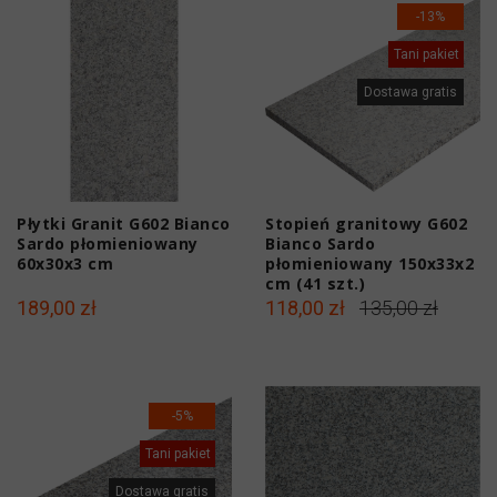
-13%
Tani pakiet
Dostawa gratis
Płytki Granit G602 Bianco
Stopień granitowy G602
Sardo płomieniowany
Bianco Sardo
60x30x3 cm
płomieniowany 150x33x2
cm (41 szt.)
189,00 zł
118,00 zł
135,00 zł
-5%
Tani pakiet
Dostawa gratis