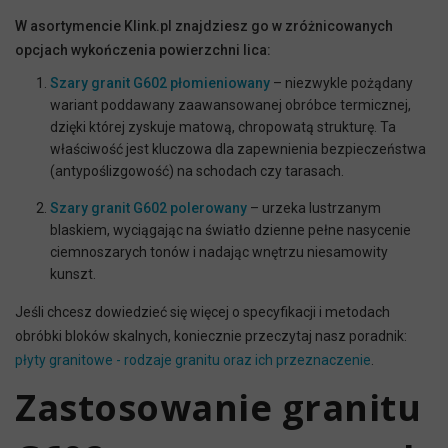
W asortymencie Klink.pl znajdziesz go w zróżnicowanych
opcjach wykończenia powierzchni lica:
Szary granit G602 płomieniowany
– niezwykle pożądany
wariant poddawany zaawansowanej obróbce termicznej,
dzięki której zyskuje matową, chropowatą strukturę. Ta
właściwość jest kluczowa dla zapewnienia bezpieczeństwa
(antypoślizgowość) na schodach czy tarasach.
Szary granit G602 polerowany
– urzeka lustrzanym
blaskiem, wyciągając na światło dzienne pełne nasycenie
ciemnoszarych tonów i nadając wnętrzu niesamowity
kunszt.
Jeśli chcesz dowiedzieć się więcej o specyfikacji i metodach
obróbki bloków skalnych, koniecznie przeczytaj nasz poradnik:
płyty granitowe - rodzaje granitu oraz ich przeznaczenie
.
Zastosowanie granitu