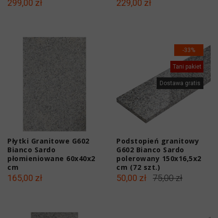
299,00 zł
229,00 zł
-33%
Tani pakiet
Dostawa gratis
Płytki Granitowe G602
Podstopień granitowy
Bianco Sardo
G602 Bianco Sardo
płomieniowane 60x40x2
polerowany 150x16,5x2
cm
cm (72 szt.)
165,00 zł
50,00 zł
75,00 zł