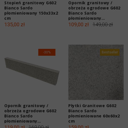
Stopień granitowy G602
Opornik granitowy /
Bianco Sardo
obrzeża ogrodowe G602
płomieniowany 150x33x2
Bianco Sardo
cm
płomieniowany
100x12x25 cm
135,00 zł
109,00 zł
149,00 zł
-30%
Bestseller
Opornik granitowy /
Płytki Granitowe G602
obrzeża ogrodowe G602
Bianco Sardo
Bianco Sardo
płomieniowane 60x60x2
płomieniowany
cm
100x25x15 cm
119,00 zł
169,00 zł
159,00 zł