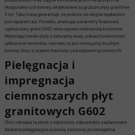
podjazdowych oraz ciągów komunikacyjnych narażonych na
okazjonalny ruch kołowy, dedykowane są grubsze płyty granitowe
3 cm. Taka masa gwarantuje, że podłoże nie ulegnie spękaniom
pod ciężarem aut. Ponadto, analizując parametry finansowe,
ogólna szary granit G602 cena wypada nadzwyczaj korzystnie.
Wybierając trwałe płyty z naturalnej skały, unikasz konieczności
cyklicznych remontów i wymian, co jest normą przy kruchym
betonie, który z czasem traci kolor pod wpływem promieni UV.
Pielęgnacja i
impregnacja
ciemnoszarych płyt
granitowych G602
Choć odmiana ta słynie z odporności, odpowiednio zaplanowane
działania pielęgnacyjne pozwolą zachować jej nienaganną