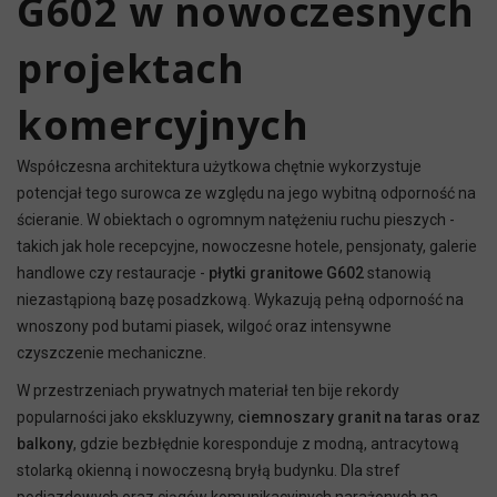
G602 w nowoczesnych
projektach
komercyjnych
Współczesna architektura użytkowa chętnie wykorzystuje
potencjał tego surowca ze względu na jego wybitną odporność na
ścieranie. W obiektach o ogromnym natężeniu ruchu pieszych -
takich jak hole recepcyjne, nowoczesne hotele, pensjonaty, galerie
handlowe czy restauracje -
płytki granitowe G602
stanowią
niezastąpioną bazę posadzkową. Wykazują pełną odporność na
wnoszony pod butami piasek, wilgoć oraz intensywne
czyszczenie mechaniczne.
W przestrzeniach prywatnych materiał ten bije rekordy
popularności jako ekskluzywny,
ciemnoszary granit na taras oraz
balkony
, gdzie bezbłędnie koresponduje z modną, antracytową
stolarką okienną i nowoczesną bryłą budynku. Dla stref