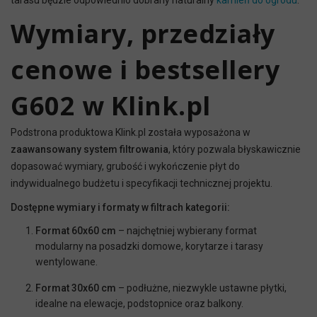
tarasu będzie odpowiednio dobrany naturalny
kamień do ogrodu
.
Wymiary, przedziały
cenowe i bestsellery
G602 w Klink.pl
Podstrona produktowa Klink.pl została wyposażona w
zaawansowany system filtrowania
, który pozwala błyskawicznie
dopasować wymiary, grubość i wykończenie płyt do
indywidualnego budżetu i specyfikacji technicznej projektu.
Dostępne wymiary i formaty w filtrach kategorii:
Format 60x60 cm
– najchętniej wybierany format
modularny na posadzki domowe, korytarze i tarasy
wentylowane.
Format 30x60 cm
– podłużne, niezwykle ustawne płytki,
idealne na elewacje, podstopnice oraz balkony.