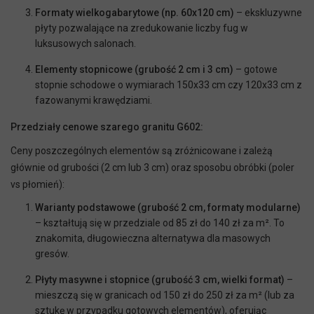
Formaty wielkogabarytowe (np. 60x120 cm)
– ekskluzywne
płyty pozwalające na zredukowanie liczby fug w
luksusowych salonach.
Elementy stopnicowe (grubość 2 cm i 3 cm)
– gotowe
stopnie schodowe o wymiarach 150x33 cm czy 120x33 cm z
fazowanymi krawędziami.
Przedziały cenowe szarego granitu G602:
Ceny poszczególnych elementów są zróżnicowane i zależą
głównie od grubości (2 cm lub 3 cm) oraz sposobu obróbki (poler
vs płomień):
Warianty podstawowe (grubość 2 cm, formaty modularne)
– kształtują się w przedziale od 85 zł do 140 zł za m². To
znakomita, długowieczna alternatywa dla masowych
gresów.
Płyty masywne i stopnice (grubość 3 cm, wielki format)
–
mieszczą się w granicach od 150 zł do 250 zł za m² (lub za
sztukę w przypadku gotowych elementów), oferując