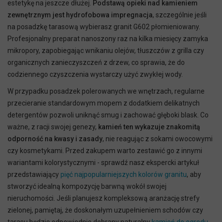
estetykę na jeszcze dłużej.
Podstawą opieki nad kamieniem
zewnętrznym jest hydrofobowa impregnacja
, szczególnie jeśli
na posadzkę tarasową wybierasz granit G602 płomieniowany.
Profesjonalny preparat nanoszony raz na kilka miesięcy zamyka
mikropory, zapobiegając wnikaniu olejów, tłuszczów z grilla czy
organicznych zanieczyszczeń z drzew, co sprawia, że do
codziennego czyszczenia wystarczy użyć zwykłej wody.
W przypadku posadzek polerowanych we wnętrzach, regularne
przecieranie standardowym mopem z dodatkiem delikatnych
detergentów pozwoli uniknąć smug i zachować głęboki blask. Co
ważne, z racji swojej genezy,
kamień ten wykazuje znakomitą
odporność na kwasy i zasady
, nie reagując z sokami owocowymi
czy kosmetykami. Przed zakupem warto zestawić go z innymi
wariantami kolorystycznymi - sprawdź nasz ekspercki artykuł
przedstawiający
pięć najpopularniejszych kolorów granitu
, aby
stworzyć idealną kompozycję barwną wokół swojej
nieruchomości. Jeśli planujesz kompleksową aranżację strefy
zielonej, pamiętaj, że doskonałym uzupełnieniem schodów czy