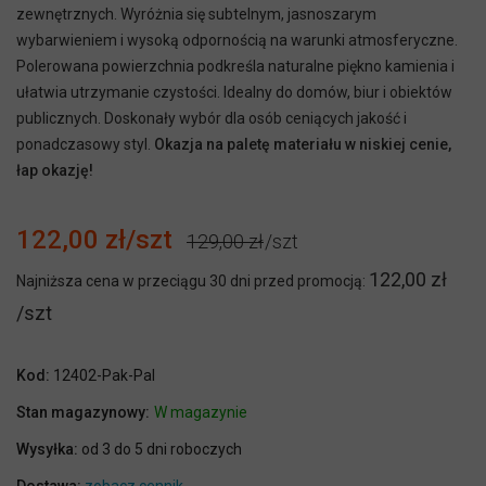
zewnętrznych. Wyróżnia się subtelnym, jasnoszarym
wybarwieniem i wysoką odpornością na warunki atmosferyczne.
Polerowana powierzchnia podkreśla naturalne piękno kamienia i
ułatwia utrzymanie czystości. Idealny do domów, biur i obiektów
publicznych. Doskonały wybór dla osób ceniących jakość i
ponadczasowy styl.
Okazja na paletę materiału w niskiej cenie,
łap okazję!
122,00 zł
129,00 zł
122,00 zł
Najniższa cena w przeciągu 30 dni przed promocją:
Kod:
12402-Pak-Pal
Stan magazynowy:
W magazynie
Wysyłka:
od 3 do 5 dni roboczych