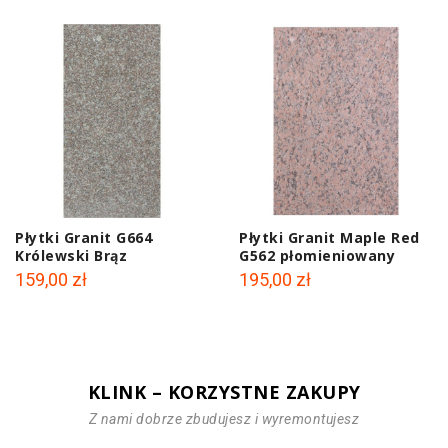
Płytki Granit G664
Płytki Granit Maple Red
Królewski Brąz
G562 płomieniowany
płomieniowany
60x40x2 cm
159,00 zł
195,00 zł
61x30,5x1,2 cm
KLINK – KORZYSTNE ZAKUPY
Z nami dobrze zbudujesz i wyremontujesz