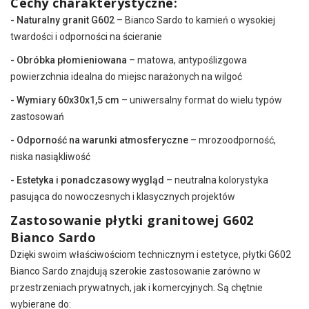
Cechy charakterystyczne:
- Naturalny granit G602
– Bianco Sardo to kamień o wysokiej
twardości i odporności na ścieranie
- Obróbka płomieniowana
– matowa, antypoślizgowa
powierzchnia idealna do miejsc narażonych na wilgoć
- Wymiary 60x30x1,5 cm
– uniwersalny format do wielu typów
zastosowań
- Odporność na warunki atmosferyczne
– mrozoodporność,
niska nasiąkliwość
- Estetyka i ponadczasowy wygląd
– neutralna kolorystyka
pasująca do nowoczesnych i klasycznych projektów
Zastosowanie płytki granitowej G602
Bianco Sardo
Dzięki swoim właściwościom technicznym i estetyce, płytki G602
Bianco Sardo znajdują szerokie zastosowanie zarówno w
przestrzeniach prywatnych, jak i komercyjnych. Są chętnie
wybierane do: