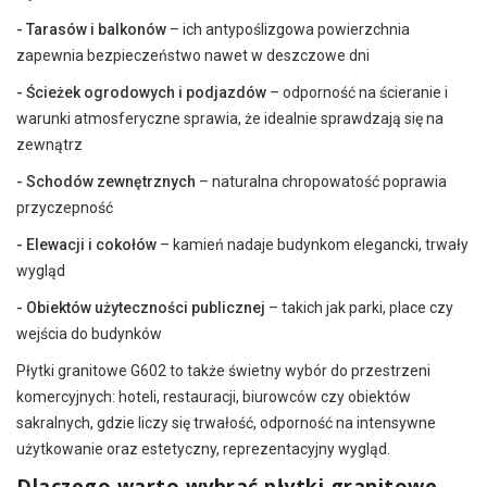
- Tarasów i balkonów
– ich antypoślizgowa powierzchnia
zapewnia bezpieczeństwo nawet w deszczowe dni
- Ścieżek ogrodowych i podjazdów
– odporność na ścieranie i
warunki atmosferyczne sprawia, że idealnie sprawdzają się na
zewnątrz
- Schodów zewnętrznych
– naturalna chropowatość poprawia
przyczepność
- Elewacji i cokołów
– kamień nadaje budynkom elegancki, trwały
wygląd
- Obiektów użyteczności publicznej
– takich jak parki, place czy
wejścia do budynków
Płytki granitowe G602 to także świetny wybór do przestrzeni
komercyjnych: hoteli, restauracji, biurowców czy obiektów
sakralnych, gdzie liczy się trwałość, odporność na intensywne
użytkowanie oraz estetyczny, reprezentacyjny wygląd.
Dlaczego warto wybrać płytki granitowe