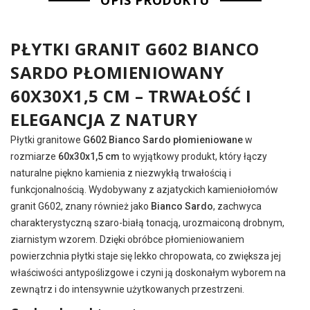
OPIS PRODUKTU
PŁYTKI GRANIT G602 BIANCO
SARDO PŁOMIENIOWANY
60X30X1,5 CM – TRWAŁOŚĆ I
ELEGANCJA Z NATURY
Płytki granitowe
G602 Bianco Sardo płomieniowane
w
rozmiarze
60x30x1,5 cm
to wyjątkowy produkt, który łączy
naturalne piękno kamienia z niezwykłą trwałością i
funkcjonalnością. Wydobywany z azjatyckich kamieniołomów
granit G602, znany również jako
Bianco Sardo
, zachwyca
charakterystyczną szaro-białą tonacją, urozmaiconą drobnym,
ziarnistym wzorem. Dzięki obróbce płomieniowaniem
powierzchnia płytki staje się lekko chropowata, co zwiększa jej
właściwości antypoślizgowe i czyni ją doskonałym wyborem na
zewnątrz i do intensywnie użytkowanych przestrzeni.