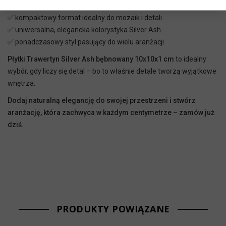
efekt
✅ kompaktowy format idealny do mozaik i detali
✅ uniwersalna, elegancka kolorystyka Silver Ash
✅ ponadczasowy styl pasujący do wielu aranżacji
Płytki Trawertyn Silver Ash bębnowany 10x10x1 cm
to idealny
wybór, gdy liczy się detal – bo to właśnie detale tworzą wyjątkowe
wnętrza.
Dodaj naturalną elegancję do swojej przestrzeni i stwórz
aranżację, która zachwyca w każdym centymetrze – zamów już
dziś.
PRODUKTY POWIĄZANE