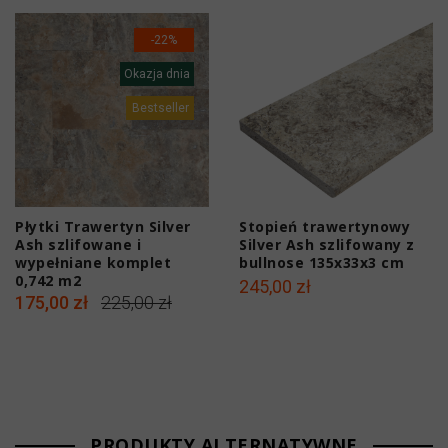
-22%
Okazja dnia
Bestseller
Płytki Trawertyn Silver
Stopień trawertynowy
Ash szlifowane i
Silver Ash szlifowany z
wypełniane komplet
bullnose 135x33x3 cm
0,742 m2
245,00 zł
175,00 zł
225,00 zł
PRODUKTY ALTERNATYWNE