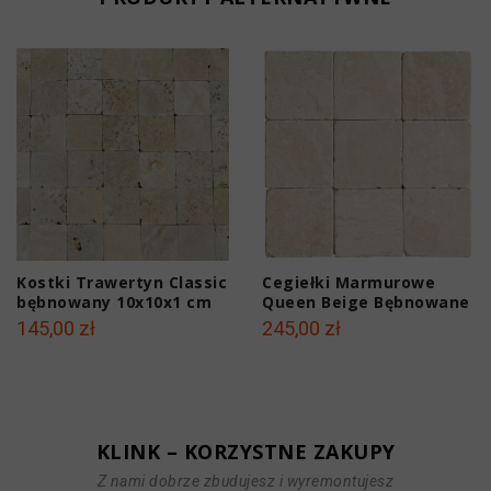
Kostki Trawertyn Classic
Cegiełki Marmurowe
bębnowany 10x10x1 cm
Queen Beige Bębnowane
10x10x1 cm
145,00 zł
245,00 zł
KLINK – KORZYSTNE ZAKUPY
Z nami dobrze zbudujesz i wyremontujesz