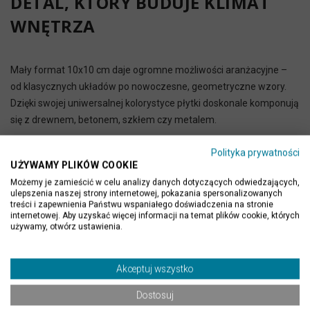
DETAL, KTÓRY BUDUJE KLIMAT
WNĘTRZA
Mały format 10x10 cm daje ogromne możliwości aranżacyjne –
od klasycznych układów po nowoczesne, geometryczne wzory.
Dzięki swojej uniwersalnej kolorystyce płytki doskonale komponują
się z drewnem, betonem, szkłem czy metalem.
Wyobraź sobie:
Polityka prywatności
UŻYWAMY PLIKÓW COOKIE
- elegancką łazienkę w stylu spa z kamienną mozaiką na ścianie
Możemy je zamieścić w celu analizy danych dotyczących odwiedzających,
- kuchnię z naturalnym akcentem nad blatem
ulepszenia naszej strony internetowej, pokazania spersonalizowanych
treści i zapewnienia Państwu wspaniałego doświadczenia na stronie
- strefę prysznica wykończoną trawertynem
internetowej. Aby uzyskać więcej informacji na temat plików cookie, których
używamy, otwórz ustawienia.
- dekoracyjną ścianę w salonie w stylu japandi
Najważniejsze zalety:
Akceptuj wszystko
✅ naturalny trawertyn o unikalnym, subtelnym rysunku
Dostosuj
✅ wykończenie bębnowane nadające miękki, lekko postarzony