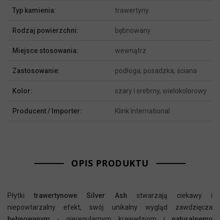
Typ kamienia:
trawertyny
Rodzaj powierzchni:
bębnowany
Miejsce stosowania:
wewnątrz
Zastosowanie:
podłoga, posadzka, ściana
Kolor:
szary i srebrny, wielokolorowy
Producent / Importer:
Klink International
OPIS PRODUKTU
Płytki
trawertynowe Silver Ash
stwarzają ciekawy i
niepowtarzalny efekt, swój unikalny wygląd zawdzięcza
bębnowanym
- nieregularnym krawędziom i
naturalnemu