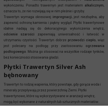
wykończeniu. Ponadto trawernyn jest materiałem
alkalicznym
,
oznacza to, że nie rozwijają się w nim pleśnie i grzyby.
Trawertyn wymaga okresowej
impregnacji
, jest niezbędna, aby
zapewnić ochronę kamienia i piękny wygląd. Płytki trawertynowe
idalnie nadają się do dekoracyjnego wykończenia wnętrz,
odcienie szarości
zapewniają uniwersalność i łatwość w
utrzymaniu czystości. Trawertyn dobrze
przewodzi ciepło
, więc
jest polecany na podłogę przy zastosowaniu
ogrzewania
podłogowego
. Można go stosować na wszystkie rodzaje tynków,
bez konieczności stosowania gładzi.
Płytki Trawertyn Silver Ash
bębnowany
Trawertyn to rodzaj wapienia, który powstaje, gdy gorąca woda i
minerały przepływają przez powierzchnię Ziemi. Płytki
trawertynowe, które są wykorzystywane w aranżacji wnętrz,
mogą być wykonane z naturalnych lub sztucznych materiałów.