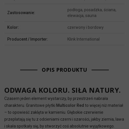
podłoga, posadzka, ściana,
Zastosowanie:
elewacja, sauna
Kolor:
czerwony i bordowy
Producent / Importer:
Klink International
OPIS PRODUKTU
ODWAGA KOLORU. SIŁA NATURY.
Czasem jeden element wystarczy, by przestrzeń nabrała
charakteru. Granitowe płytki
Multicolor Red
to więcej niż materiał
– to opowieść zaklęta w kamieniu. Głębokie czerwienie
przeplatają się tu z odcieniami czerni i szarości, jakby ziemia, lawa
i skała spotkały się, by stworzyć coś absolutnie wyjątkowego.