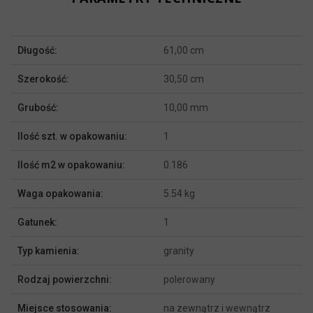
Więcej
Długość:
61,00 cm
informacji
Szerokość:
30,50 cm
Grubość:
10,00 mm
Ilość szt. w opakowaniu:
1
Ilość m2 w opakowaniu:
0.186
Waga opakowania:
5.54 kg
Gatunek:
1
Typ kamienia:
granity
Rodzaj powierzchni:
polerowany
Miejsce stosowania:
na zewnątrz i wewnątrz