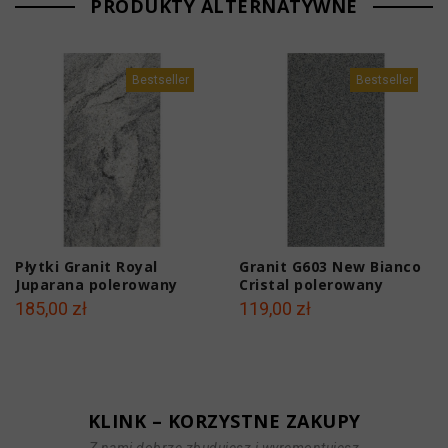
PRODUKTY ALTERNATYWNE
Bestseller
Bestseller
Płytki Granit Royal
Granit G603 New Bianco
Juparana polerowany
Cristal polerowany
61x30,5x1 cm
61x30,5x1 cm
185,00 zł
119,00 zł
KLINK – KORZYSTNE ZAKUPY