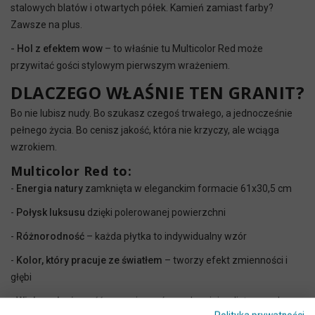
stalowych blatów i otwartych półek. Kamień zamiast farby?
Zawsze na plus.
- Hol z efektem wow
– to właśnie tu Multicolor Red może
przywitać gości stylowym pierwszym wrażeniem.
DLACZEGO WŁAŚNIE TEN GRANIT?
Bo nie lubisz nudy. Bo szukasz czegoś trwałego, a jednocześnie
pełnego życia. Bo cenisz jakość, która nie krzyczy, ale wciąga
wzrokiem.
Multicolor Red to:
-
Energia natury
zamknięta w eleganckim formacie 61x30,5 cm
-
Połysk luksusu
dzięki polerowanej powierzchni
-
Różnorodność
– każda płytka to indywidualny wzór
-
Kolor, który pracuje ze światłem
– tworzy efekt zmienności i
głębi
-
Wielozadaniowość
– pasuje zarówno do minimalistycznych