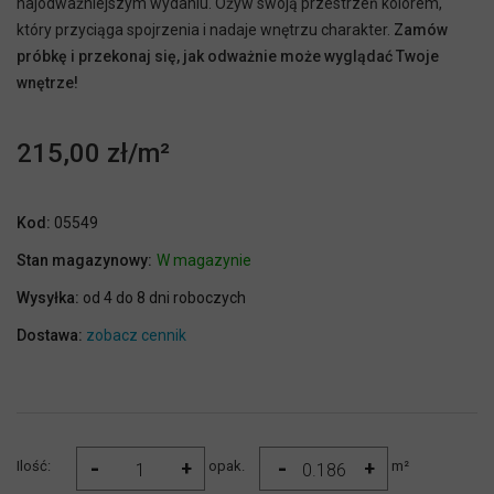
najodważniejszym wydaniu. Ożyw swoją przestrzeń kolorem,
który przyciąga spojrzenia i nadaje wnętrzu charakter.
Zamów
próbkę i przekonaj się, jak odważnie może wyglądać Twoje
wnętrze!
215,00 zł
Kod:
05549
Stan magazynowy:
W magazynie
Wysyłka:
od 4 do 8 dni roboczych
Dostawa:
zobacz cennik
-
-
+
+
Ilość:
opak.
m²