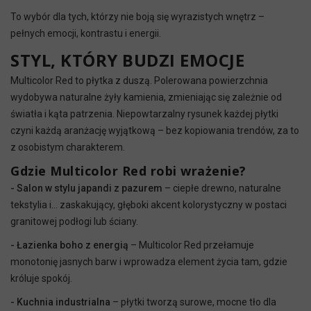
To wybór dla tych, którzy nie boją się wyrazistych wnętrz –
pełnych emocji, kontrastu i energii.
STYL, KTÓRY BUDZI EMOCJE
Multicolor Red to płytka z duszą. Polerowana powierzchnia
wydobywa naturalne żyły kamienia, zmieniając się zależnie od
światła i kąta patrzenia. Niepowtarzalny rysunek każdej płytki
czyni każdą aranżację wyjątkową – bez kopiowania trendów, za to
z osobistym charakterem.
Gdzie Multicolor Red robi wrażenie?
- Salon w stylu japandi z pazurem
– ciepłe drewno, naturalne
tekstylia i… zaskakujący, głęboki akcent kolorystyczny w postaci
granitowej podłogi lub ściany.
- Łazienka boho z energią
– Multicolor Red przełamuje
monotonię jasnych barw i wprowadza element życia tam, gdzie
króluje spokój.
- Kuchnia industrialna
– płytki tworzą surowe, mocne tło dla