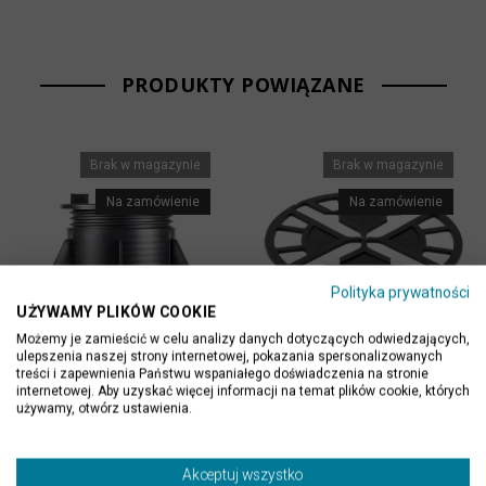
PRODUKTY POWIĄZANE
Brak w magazynie
Brak w magazynie
Na zamówienie
Na zamówienie
Polityka prywatności
UŻYWAMY PLIKÓW COOKIE
Możemy je zamieścić w celu analizy danych dotyczących odwiedzających,
ulepszenia naszej strony internetowej, pokazania spersonalizowanych
Podpora tarasowa
Podkładka gumowa do
treści i zapewnienia Państwu wspaniałego doświadczenia na stronie
regulowana 22-35mm
podstawek 2,5mm
internetowej. Aby uzyskać więcej informacji na temat plików cookie, których
PREMIUM
używamy, otwórz ustawienia.
2,59 zł
25,00 zł
Akceptuj wszystko