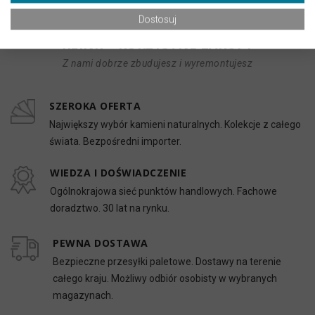
Dostosuj
KLINK – KORZYSTNE ZAKUPY
Z nami dobrze zbudujesz i wyremontujesz
SZEROKA OFERTA
Największy wybór kamieni naturalnych. Kolekcje z całego
świata. Bezpośredni importer.
WIEDZA I DOŚWIADCZENIE
Ogólnokrajowa sieć punktów handlowych. Fachowe
doradztwo. 30 lat na rynku.
PEWNA DOSTAWA
Bezpieczne przesyłki paletowe. Dostawy na terenie
całego kraju. Możliwy odbiór osobisty w wybranych
magazynach.