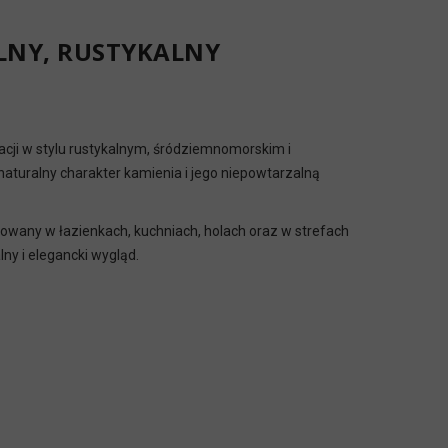
LNY, RUSTYKALNY
acji w stylu rustykalnym, śródziemnomorskim i
aturalny charakter kamienia i jego niepowtarzalną
sowany w łazienkach, kuchniach, holach oraz w strefach
lny i elegancki wygląd.