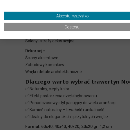
✅ Ciepły i ponadczasowy charakter
Zastosowanie
Akceptuj wszystko
Wnętrza
Dostosuj
Podłogi i ściany w łazienkach
Kuchnie i przedpokoje
Salony i strefy dekoracyjne
Dekoracje
Ściany akcentowe
Zabudowy kominków
Wnęki i detale architektoniczne
Dlaczego warto wybrać trawertyn No
✅ Naturalny, ciepły kolor
✅ Efekt postarzenia dzięki bębnowaniu
✅ Ponadczasowy styl pasujący do wielu aranżacji
✅ Kamień naturalny – trwałość i unikalność
✅ Idealny do eleganckich i przytulnych wnętrz
Format: 60x40; 40x40; 40x20; 20x20 gr. 1,2 cm