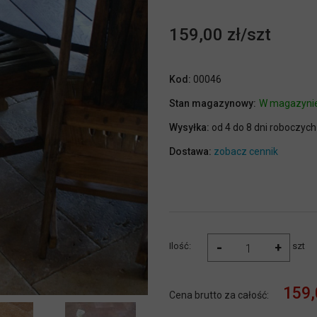
159,00 zł
Kod:
00046
Stan magazynowy:
W magazyni
Wysyłka:
od 4 do 8 dni roboczych
Dostawa:
zobacz cennik
-
+
Ilość:
szt
159,
Cena brutto za całość: