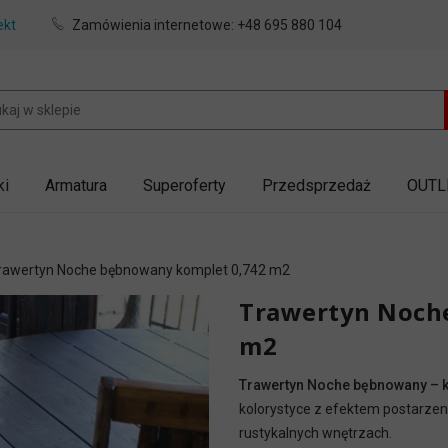
ekt
Zamówienia internetowe:
+48 695 880 104
ki
Armatura
Superoferty
Przedsprzedaż
OUTL
rawertyn Noche bębnowany komplet 0,742 m2
Trawertyn Noch
m2
Trawertyn Noche bębnowany – k
kolorystyce z efektem postarzenia
rustykalnych wnętrzach.