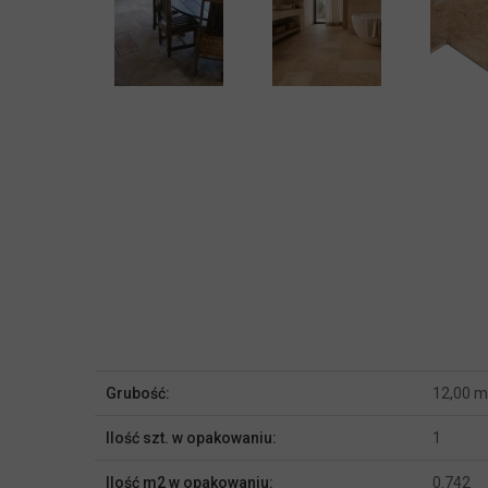
Więcej
Grubość:
12,00 
informacji
Ilość szt. w opakowaniu:
1
Ilość m2 w opakowaniu:
0.742