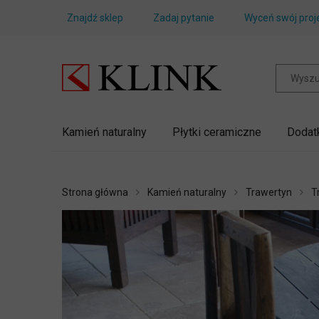
Znajdź sklep
Zadaj pytanie
Wyceń swój proj
Kamień naturalny
Płytki ceramiczne
Dodat
Strona główna
Kamień naturalny
Trawertyn
T