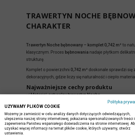
TRAWERTYN NOCHE BĘBNOWA
CHARAKTER
Trawertyn Noche bębnowany – komplet 0,742 m²
to nat
klasycznym. Proces
bębnowania
nadaje płytkom delikatn
strukturę.
Komplet o powierzchni
0,742 m²
doskonale sprawdzi się z
dekoracyjnych, gdzie liczy się naturalność i ciepło mater
Najważniejsze cechy produktu
✅ Materiał:
naturalny trawertyn Noche
Polityka prywa
✅ Kolorystyka:
odcienie brązu i kawy
UŻYWAMY PLIKÓW COOKIE
✅ Wykończenie:
bębnowany (postarzany efekt)
Możemy je zamieścić w celu analizy danych dotyczących odwiedzających,
✅ Powierzchnia kompletu:
0,742 m²
ulepszenia naszej strony internetowej, pokazania spersonalizowanych treści i
✅ Zaokrąglone krawędzie – naturalny, rustykalny wygląd
zapewnienia Państwu wspaniałego doświadczenia na stronie internetowej. Ab
uzyskać więcej informacji na temat plików cookie, których używamy, otwórz
✅ Każda płytka o unikalnym rysunku
ustawienia.