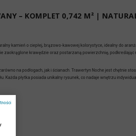
NY – KOMPLET 0,742 M² | NATURA
uralny kamień o ciepłej, brązowo-kawowej kolorystyce, idealny do aranż
ie zaokrąglone krawędzie oraz postarzaną powierzchnię, podkreślając n
arówno na podłogach, jak i ścianach. Trawertyn Noche jest chętnie sto
iału. Każda płytka posiada unikalny rysunek, co nadaje wnętrzu indywidua
tności
y