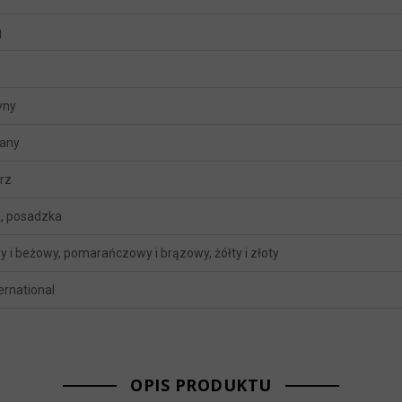
g
yny
any
rz
, posadzka
 i beżowy, pomarańczowy i brązowy, żółty i złoty
ternational
OPIS PRODUKTU