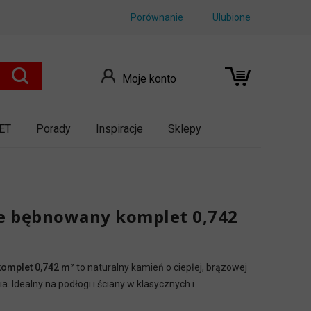
Porównanie
Ulubione
Moje konto
ET
Porady
Inspiracje
Sklepy
e bębnowany komplet 0,742
omplet 0,742 m²
to naturalny kamień o ciepłej, brązowej
. Idealny na podłogi i ściany w klasycznych i