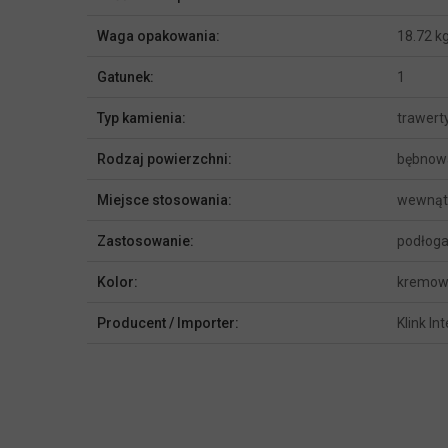
Waga opakowania:
18.72 k
Gatunek:
1
Typ kamienia:
trawert
Rodzaj powierzchni:
bębnow
Miejsce stosowania:
wewnąt
Zastosowanie:
podłoga
Kolor:
kremowy
Producent / Importer:
Klink In