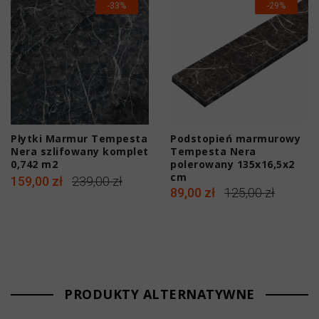
-33%
-29%
Płytki Marmur Tempesta
Podstopień marmurowy
Nera szlifowany komplet
Tempesta Nera
0,742 m2
polerowany 135x16,5x2
cm
159,00 zł
239,00 zł
89,00 zł
125,00 zł
PRODUKTY ALTERNATYWNE