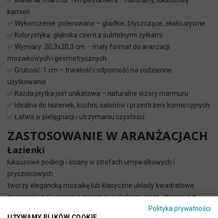
✅ Materiał: marmur Tempesta Nera – naturalny, luksusowy
kamień
✅ Wykończenie: polerowane – gładkie, błyszczące, ekskluzywne
✅ Kolorystyka: głęboka czerń z subtelnymi żyłkami
✅ Wymiary: 20,3x20,3 cm – mały format do aranżacji
mozaikowych i geometrycznych
✅ Grubość: 1 cm – trwałość i odporność na codzienne
użytkowanie
✅ Każda płytka jest unikatowa – naturalne wzory marmuru
✅ Idealna do łazienek, kuchni, salonów i przestrzeni komercyjnych
✅ Łatwa w pielęgnacji i utrzymaniu czystości
ZASTOSOWANIE W ARANŻACJACH
Łazienki
luksusowe podłogi i ściany w strefach umywalkowych i
prysznicowych
tworzy elegancką mozaikę lub klasyczne układy kwadratowe
doskonałe połączenie z armaturą w kolorze złota, chromu lub
Polityka prywatności
czerni
UŻYWAMY PLIKÓW COOKIE