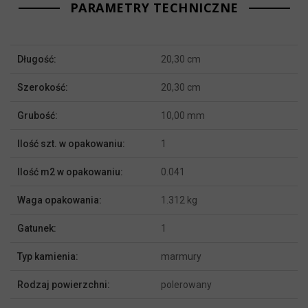
PARAMETRY TECHNICZNE
Więcej
Długość:
20,30 cm
informacji
Szerokość:
20,30 cm
Grubość:
10,00 mm
Ilość szt. w opakowaniu:
1
Ilość m2 w opakowaniu:
0.041
Waga opakowania:
1.312 kg
Gatunek:
1
Typ kamienia:
marmury
Rodzaj powierzchni:
polerowany