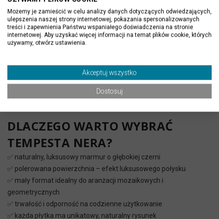
Kuchnie i salony
Możemy je zamieścić w celu analizy danych dotyczących odwiedzających,
dekoracyjne wykończenie ścian, blatów lub wysp kuchennych
ulepszenia naszej strony internetowej, pokazania spersonalizowanych
treści i zapewnienia Państwu wspaniałego doświadczenia na stronie
efektowna podłoga w małych przestrzeniach lub w formie
internetowej. Aby uzyskać więcej informacji na temat plików cookie, których
mozaiki
używamy, otwórz ustawienia.
kontrastowe połączenia z drewnem, bielą i metalem
Przestrzenie reprezentacyjne
Akceptuj wszystko
recepcje, hotele, butiki premium
Dostosuj
eksponowanie luksusowego charakteru marmuru na mniejszych
powierzchniach
DLACZEGO WARTO WYBRAĆ
TEMPESTA NERA?
✅ naturalny, luksusowy marmur o głębokiej czerni
✅ polerowana powierzchnia – efekt luksusowego połysku
✅ mały format idealny do aranżacji mozaikowych i
geometrycznych
✅ trwałość i odporność na codzienne użytkowanie
✅ każda płytka ma unikatowy, naturalny rysunek