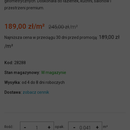
geometrycznych. Doskonała do łazienek, kuchni, salonów i
przestrzeni premium.
189,00 zł
245,00 zł
189,00 zł
Najniższa cena w przeciągu 30 dni przed promocją:
Kod:
28288
Stan magazynowy:
W magazynie
Wysyłka:
od 4 do 8 dni roboczych
Dostawa:
zobacz cennik
-
-
+
+
Ilość:
opak.
m²