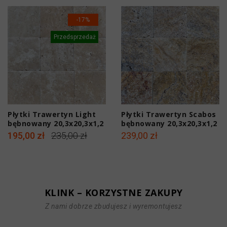
-17%
Przedsprzedaż
Płytki Trawertyn Light
Płytki Trawertyn Scabos
bębnowany 20,3x20,3x1,2
bębnowany 20,3x20,3x1,2
cm
cm
195,00 zł
235,00 zł
239,00 zł
KLINK – KORZYSTNE ZAKUPY
Z nami dobrze zbudujesz i wyremontujesz