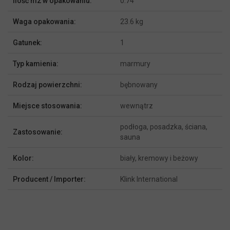
Ilość m2 w opakowaniu:
0.74
Waga opakowania:
23.6 kg
Gatunek:
1
Typ kamienia:
marmury
Rodzaj powierzchni:
bębnowany
Miejsce stosowania:
wewnątrz
podłoga, posadzka, ściana,
Zastosowanie:
sauna
Kolor:
biały, kremowy i beżowy
Producent / Importer:
Klink International