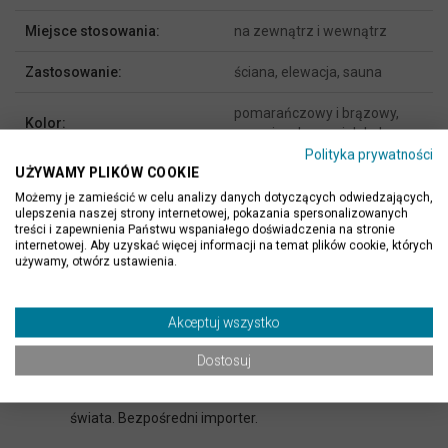
Miejsce stosowania:
na zewnątrz i wewnątrz
Zastosowanie:
ściana, elewacja, sauna
pomarańczowy i brązowy,
Kolor:
szary i srebrny, wielokolorowy
Polityka prywatności
UŻYWAMY PLIKÓW COOKIE
Producent / Importer:
Klink International
Możemy je zamieścić w celu analizy danych dotyczących odwiedzających,
ulepszenia naszej strony internetowej, pokazania spersonalizowanych
treści i zapewnienia Państwu wspaniałego doświadczenia na stronie
internetowej. Aby uzyskać więcej informacji na temat plików cookie, których
używamy, otwórz ustawienia.
KLINK – KORZYSTNE ZAKUPY
Z nami dobrze zbudujesz i wyremontujesz
Akceptuj wszystko
Dostosuj
SZEROKA OFERTA
Największy wybór kamieni naturalnych. Kolekcje z całego
świata. Bezpośredni importer.