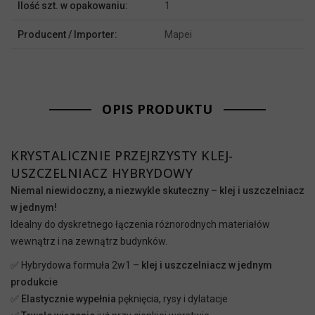
Ilość szt. w opakowaniu:
1
informacji
Producent / Importer:
Mapei
OPIS PRODUKTU
KRYSTALICZNIE PRZEJRZYSTY KLEJ-
USZCZELNIACZ HYBRYDOWY
Niemal niewidoczny, a niezwykle skuteczny – klej i uszczelniacz
w jednym!
Idealny do dyskretnego łączenia różnorodnych materiałów
wewnątrz i na zewnątrz budynków.
✅ Hybrydowa formuła 2w1 –
klej i uszczelniacz w jednym
produkcie
✅
Elastycznie wypełnia
pęknięcia, rysy i dylatacje