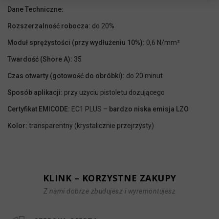
Dane Techniczne:
Rozszerzalność robocza:
do 20%
Moduł sprężystości (przy wydłużeniu 10%):
0,6 N/mm²
Twardość (Shore A):
35
Czas otwarty (gotowość do obróbki):
do 20 minut
Sposób aplikacji:
przy użyciu pistoletu dozującego
Certyfikat EMICODE:
EC1 PLUS –
bardzo niska emisja LZO
Kolor:
transparentny (krystalicznie przejrzysty)
KLINK – KORZYSTNE ZAKUPY
Z nami dobrze zbudujesz i wyremontujesz