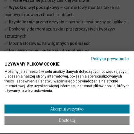
✅
Trwałe wiązanie
już przy cienkiej warstwie
✅
Wysoki chwyt początkowy
– komfortowy montaż także na
pionowych powierzchniach i sufitach
✅
Krystalicznie przezroczysty
– niemal niewidoczny po aplikacji
✅ Doskonały do montażu szkła i przezroczystych tworzyw
sztucznych
✅ Można stosować na
wilgotnych podłożach
✅
Po utwardzeniu nadaje się do malowania
✅ Odporny na starzenie – długotrwały efekt bez pęknięć i
Polityka prywatności
UŻYWAMY PLIKÓW COOKIE
przebarwień
Możemy je zamieścić w celu analizy danych dotyczących odwiedzających,
✅
Bezwonny, bezrozpuszczalnikowy
– przyjazny dla
ulepszenia naszej strony internetowej, pokazania spersonalizowanych
użytkownika i środowiska
treści i zapewnienia Państwu wspaniałego doświadczenia na stronie
internetowej. Aby uzyskać więcej informacji na temat plików cookie, których
✅ Bardzo niska emisja LZO (lotnych związków organicznych)
używamy, otwórz ustawienia.
Wydajność
dla fornirów w zależności od wymiarów:
Akceptuj wszystko
a) fornir w formacie 122x61 cm - 1-2 sztuk kleju
Dostosuj
b) fornir w formacie 122x305 cm - 5-10 sztuk kleju