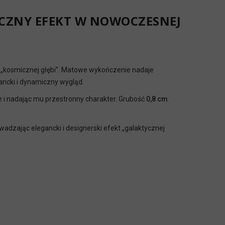
ICZNY EFEKT W NOWOCZESNEJ
t „kosmicznej głębi”. Matowe wykończenie nadaje
ancki i dynamiczny wygląd.
e i nadając mu przestronny charakter. Grubość
0,8 cm
adzając elegancki i designerski efekt „galaktycznej