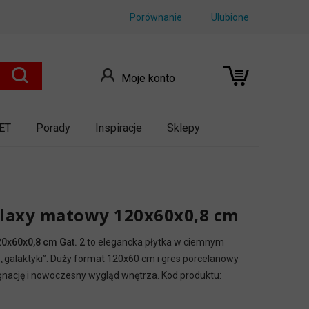
Porównanie
Ulubione
Moje konto
ET
Porady
Inspiracje
Sklepy
alaxy matowy 120x60x0,8 cm
0x60x0,8 cm Gat. 2
to elegancka płytka w ciemnym
 „galaktyki”. Duży format 120x60 cm i gres porcelanowy
ęgnację i nowoczesny wygląd wnętrza. Kod produktu: