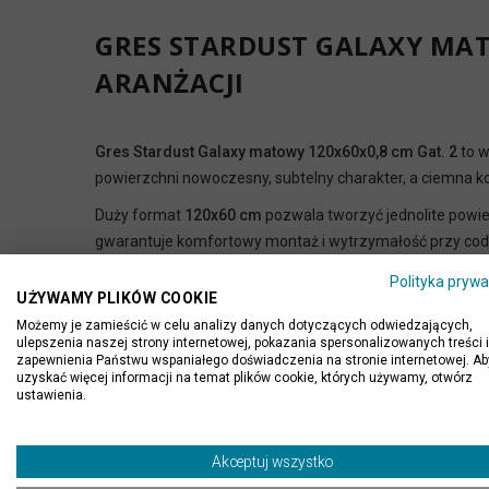
GRES STARDUST GALAXY MAT
ARANŻACJI
Gres Stardust Galaxy matowy 120x60x0,8 cm Gat. 2
to w
powierzchni nowoczesny, subtelny charakter, a ciemna ko
Duży format
120x60 cm
pozwala tworzyć jednolite powie
gwarantuje komfortowy montaż i wytrzymałość przy co
Płytka sprawdzi się w nowoczesnych wnętrzach mieszkalny
Polityka prywa
UŻYWAMY PLIKÓW COOKIE
powierzchni”.
Możemy je zamieścić w celu analizy danych dotyczących odwiedzających,
NAJWAŻNIEJSZE CECHY PRO
ulepszenia naszej strony internetowej, pokazania spersonalizowanych treści i
zapewnienia Państwu wspaniałego doświadczenia na stronie internetowej. Ab
uzyskać więcej informacji na temat plików cookie, których używamy, otwórz
✅ Wymiary:
120x60 cm
– nowoczesny, duży format
ustawienia.
✅ Grubość:
0,8 cm
– lekki i praktyczny materiał
✅ Powierzchnia:
matowa
– subtelna i nowoczesna
✅ Kolor: ciemny z delikatnymi refleksami „galaxy”
Akceptuj wszystko
✅ Materiał:
gres porcelanowy
– trwały i odporny na ście