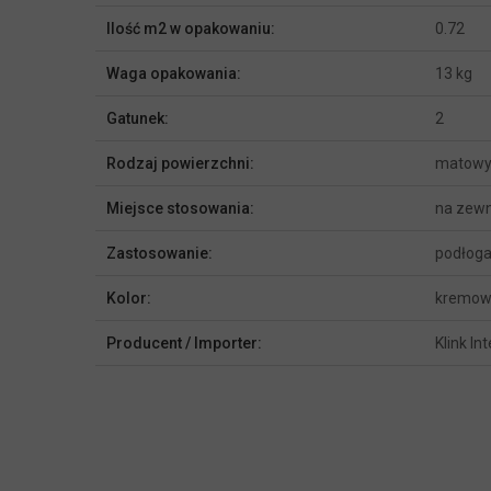
Ilość m2 w opakowaniu:
0.72
Waga opakowania:
13 kg
Gatunek:
2
Rodzaj powierzchni:
matow
Miejsce stosowania:
na zewn
Zastosowanie:
podłoga
Kolor:
kremowy
Producent / Importer:
Klink In