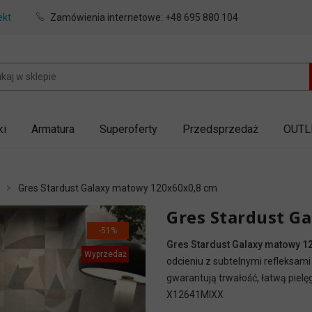
ekt
Zamówienia internetowe:
+48 695 880 104
ki
Armatura
Superoferty
Przedsprzedaż
OUTL
Gres Stardust Galaxy matowy 120x60x0,8 cm
Gres Stardust G
-51%
Gres Stardust Galaxy matowy 12
Wyprzedaż
odcieniu z subtelnymi refleksami
gwarantują trwałość, łatwą piel
X12641MIXX