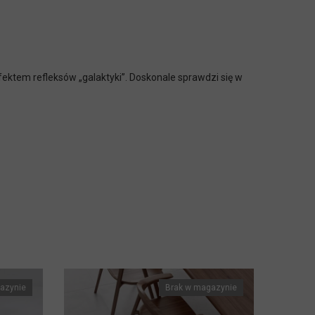
ektem refleksów „galaktyki”. Doskonale sprawdzi się w
azynie
Brak w magazynie