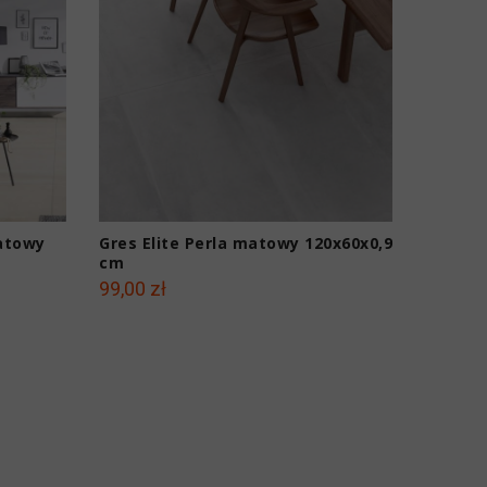
atowy
Gres Elite Perla matowy 120x60x0,9
Gres El
cm
cm
99,00 zł
115,00 