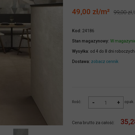
49,00 zł
99,00 zł
Kod:
24186
Stan magazynowy:
W magazyni
Wysyłka:
od 4 do 8 dni roboczych
Dostawa:
zobacz cennik
-
+
Ilość:
opak.
35,2
Cena brutto za całość: