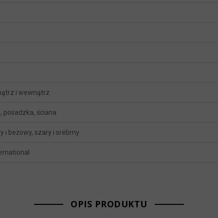
y
ątrz i wewnątrz
, posadzka, ściana
 i beżowy, szary i srebrny
ternational
OPIS PRODUKTU