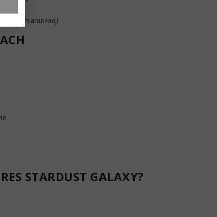
stycznych aranżacji
JACH
ne
RES STARDUST GALAXY?