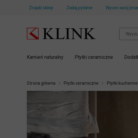
Znajdź sklep
Zadaj pytanie
Wyceń swój proj
Kamień naturalny
Płytki ceramiczne
Dodat
Strona główna
Płytki ceramiczne
Płytki kuchenne