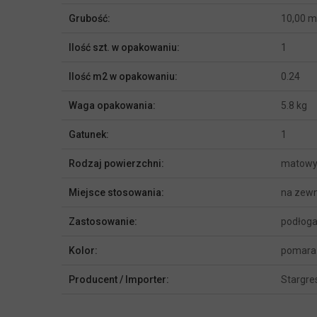
Grubość:
10,00 
Ilość szt. w opakowaniu:
1
Ilość m2 w opakowaniu:
0.24
Waga opakowania:
5.8 kg
Gatunek:
1
Rodzaj powierzchni:
matow
Miejsce stosowania:
na zewn
Zastosowanie:
podłoga
Kolor:
pomara
Producent / Importer:
Stargre