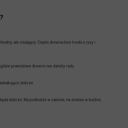
?
łodny, ale otulający. Ciepło drewna bez troski o rysy i
 gdzie prawdziwe drewno nie dałoby rady.
zaskakująco dobrze.
ąda dobrze. Na podłodze w salonie, na ścianie w kuchni,