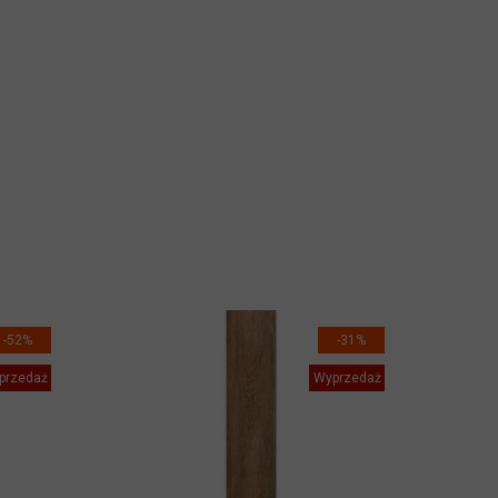
-52%
-31%
przedaż
Wyprzedaż