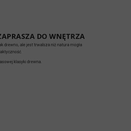
 ZAPRASZA DO WNĘTRZA
k drewno, ale jest trwalsza niż natura mogła
raktyczność.
zasowej klasyki drewna.