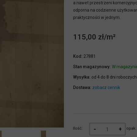
a nawet przestrzeni komercyjnyc
odporna na codzienne użytkowanie
praktyczności w jednym.
115,00 zł
Kod:
27881
Stan magazynowy:
W magazyni
Wysyłka:
od 4 do 8 dni roboczych
Dostawa:
zobacz cennik
-
+
Ilość:
opak.