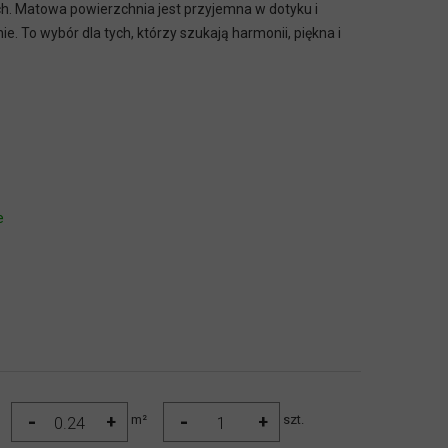
h. Matowa powierzchnia jest przyjemna w dotyku i
. To wybór dla tych, którzy szukają harmonii, piękna i
e
-
-
+
+
m²
szt.