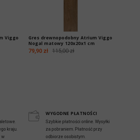
m Viggo
Gres drewnopodobny Atrium Viggo
Gres d
Nogal matowy 120x20x1 cm
CH16 m
79,90 zł
115,00 zł
79,00 z
WYGODNE PŁATNOŚCI
aletowe.
Szybkie płatności online. Wysyłki
go kraju.
za pobraniem. Płatność przy
y w
odbiorze osobistym.