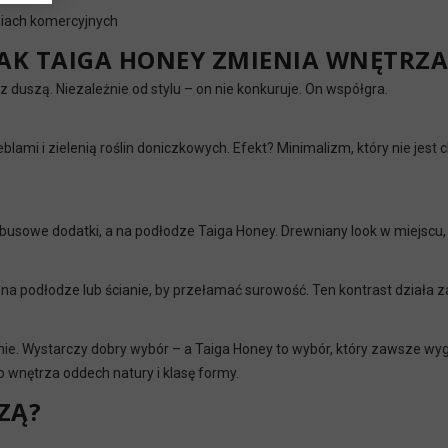
niach komercyjnych
JAK TAIGA HONEY ZMIENIA WNĘTRZA
 duszą. Niezależnie od stylu – on nie konkuruje. On współgra.
lami i zielenią roślin doniczkowych. Efekt? Minimalizm, który nie jest ch
usowe dodatki, a na podłodze Taiga Honey. Drewniany look w miejscu,
 na podłodze lub ścianie, by przełamać surowość. Ten kontrast działa 
nie. Wystarczy dobry wybór – a Taiga Honey to wybór, który zawsze wygl
o wnętrza oddech natury i klasę formy.
ZĄ?