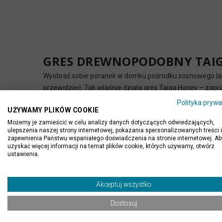
GRES DREWNOPODOBNY TAIG
Wyobraź sobie poranek w domku pośrodku sosnowego lasu –
przewidzieć. Tak właśnie działa gres Taiga Honey – zapras
Polityka prywa
To nie jest zwykła płytka. To zaproszenie do życia w ry
UŻYWAMY PLIKÓW COOKIE
Dlaczego Taiga Honey? Bo wnętrze to 
Możemy je zamieścić w celu analizy danych dotyczących odwiedzających,
ulepszenia naszej strony internetowej, pokazania spersonalizowanych treści i
Matowe wykończenie i miodowy odcień drewna dodają wnęt
zapewnienia Państwu wspaniałego doświadczenia na stronie internetowej. Ab
uzyskać więcej informacji na temat plików cookie, których używamy, otwórz
Co wyróżnia gres Taiga Honey:
ustawienia.
Format 120x20 cm – idealny balans między klasyką a n
Naturalna struktura słojów – niemal nie do odróżnienia
Akceptuj wszystko
Powierzchnia matowa – przyjazna dla oka i stóp, także b
Dostosuj
Wyjątkowa trwałość i odporność – gres, który nie boi się 