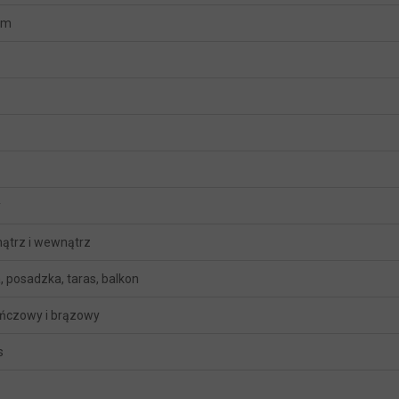
mm
y
ątrz i wewnątrz
, posadzka, taras, balkon
ńczowy i brązowy
s