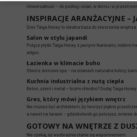
Uniwersalność – do podłóg i ścian, w domu i w przestrze
INSPIRACJE ARANŻACYJNE – 
Gres Taiga Honey to idealna baza do stworzenia wnętrza z
Salon w stylu japandi
Połącz płytki Taiga Honey z jasnymi tkaninami, niskimi meb
wilgoć.
Łazienka w klimacie boho
Stwórz domowe spa – na ścianach naturalne kolory, bamb
Kuchnia industrialna z nutą ciepła
Beton, czerń i metal – brzmi chłodno? Dodaj Taiga Honey
Gres, który mówi językiem wnętrz
Nie musisz być architektem, by tworzyć piękne przestrze
a nawet na tarasie – gdziekolwiek go położysz, wniesie d
GOTOWY NA WNĘTRZE Z DUS
Nie czekaj, aż wyobraźnia stanie się wspomnieniem.