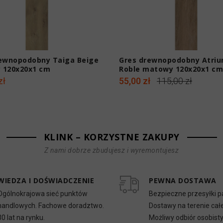
ewnopodobny Taiga Beige
Gres drewnopodobny Atriu
 120x20x1 cm
Roble matowy 120x20x1 cm
zł
55,00 zł
115,00 zł
KLINK – KORZYSTNE ZAKUPY
Z nami dobrze zbudujesz i wyremontujesz
WIEDZA I DOŚWIADCZENIE
PEWNA DOSTAWA
Ogólnokrajowa sieć punktów
Bezpieczne przesyłki p
handlowych. Fachowe doradztwo.
Dostawy na terenie całe
30 lat na rynku.
Możliwy odbiór osobist