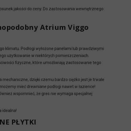
stosunek jakości do ceny. Do zastosowania wewnętrznego
wnopodobny Atrium Viggo
go klimatu. Podłogi wyłożone panelami lub prawdziwymi
jego użytkowanie w niektórych pomieszczeniach.
iwości fizyczne, które umożliwiają zastosowanie tego
 mechaniczne, dzięki czemu bardzo ciężko jest je trwale
em możemy mieć drewniane podłogi nawet w łazience!
 również wspomnieć, że gres nie wymaga specjalnej
 idealna!
NE PŁYTKI