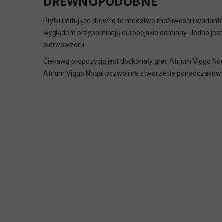
DREWNOPODOBNE
Płytki imitujące drewno to mnóstwo możliwości i warian
wyglądem przypominają europejskie odmiany. Jedno jest 
pierwowzoru.
Ciekawą propozycją jest doskonały
gres Atrium Viggo No
Atrium Viggo Nogal pozwoli na stworzenie ponadczasowej