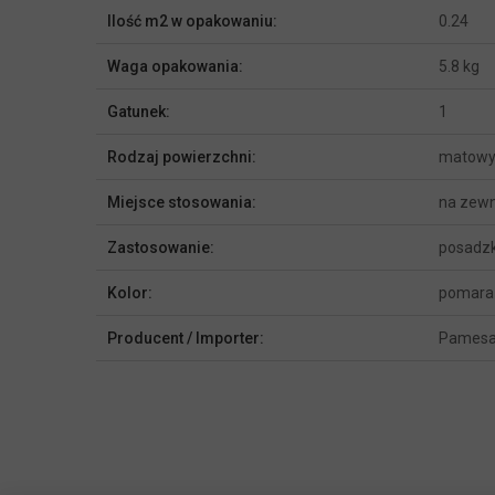
Ilość m2 w opakowaniu:
0.24
Waga opakowania:
5.8 kg
Gatunek:
1
Rodzaj powierzchni:
matow
Miejsce stosowania:
na zewn
Zastosowanie:
posadz
Kolor:
pomara
Producent / Importer:
Pamesa