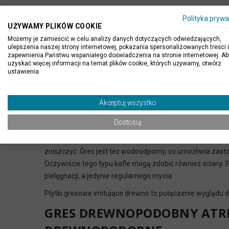
Produkt hiszpańskiej firmy
Ceramica Pamesa
,
który zas
Polityka prywa
UŻYWAMY PLIKÓW COOKIE
oraz zewnętrznego.
Możemy je zamieścić w celu analizy danych dotyczących odwiedzających,
Ponadczasowe i funkcjonale
ulepszenia naszej strony internetowej, pokazania spersonalizowanych treści i
zapewnienia Państwu wspaniałego doświadczenia na stronie internetowej. Ab
Nogal
uzyskać więcej informacji na temat plików cookie, których używamy, otwórz
ustawienia.
Drewno jest bardzo cenionym surowcem w aranżacji wnęt
deskami są niezwykle pożądanym rozwiązaniem. Niestety
Akceptuj wszystko
Alternatywą dla drewnianych podłóg są
płytki imitujące 
typu kafli praktycznie wszędzie.
Dostosuj
Gres jest przede wszystkim bardzo trwały i wytrzymały
zniszczyć. Gres jest też wodoodporny, co umożliwia zas
Oczywiście tego typu kafle mogą zdobić również ściany. 
pielęgnacji, a jedynie regularnego mycia.
Płytki gresowe imitujące drewno to połączenie wyglądu d
GRES DREWNOPODOBNY ATRI