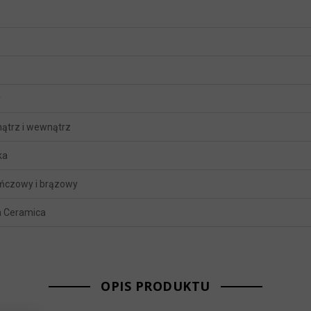
y
ątrz i wewnątrz
ka
ńczowy i brązowy
 Ceramica
OPIS PRODUKTU