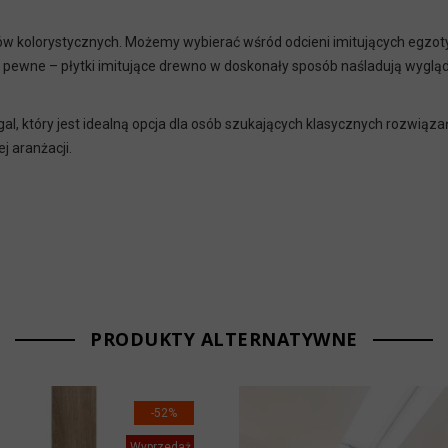
tów kolorystycznych. Możemy wybierać wśród odcieni imitujących egzoty
pewne – płytki imitujące drewno w doskonały sposób naśladują wygląd 
gal
, który jest idealną opcja dla osób szukających klasycznych rozwiąz
 aranżacji.
PRODUKTY ALTERNATYWNE
-52%
Wyprzedaż