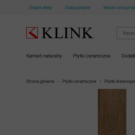
Znajdź sklep
Zadaj pytanie
Wyceń swój proj
Kamień naturalny
Płytki ceramiczne
Dodat
Strona główna
Płytki ceramiczne
Płytki drewnop