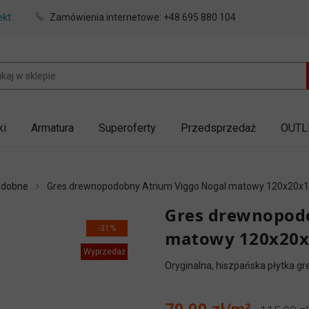
ekt
Zamówienia internetowe:
+48 695 880 104
ki
Armatura
Superoferty
Przedsprzedaż
OUTL
odobne
Gres drewnopodobny Atrium Viggo Nogal matowy 120x20x
Gres drewnopod
-31%
matowy 120x20x
Wyprzedaż
Oryginalna, hiszpańska płytka g