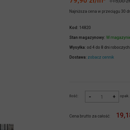
79,90 zł
115,00 zł
Najniższa cena w przeciągu 30 d
Kod:
14820
Stan magazynowy:
W magazyni
Wysyłka:
od 4 do 8 dni roboczych
Dostawa:
zobacz cennik
-
+
Ilość:
opak.
19,1
Cena brutto za całość: