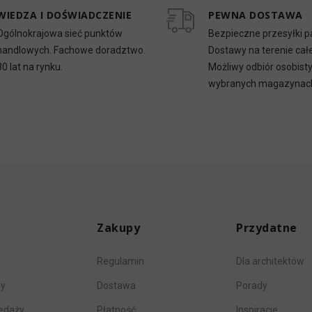
WIEDZA I DOŚWIADCZENIE
PEWNA DOSTAWA
Ogólnokrajowa sieć punktów
Bezpieczne przesyłki p
handlowych. Fachowe doradztwo.
Dostawy na terenie całe
30 lat na rynku.
Możliwy odbiór osobist
wybranych magazynac
Zakupy
Przydatne
Regulamin
Dla architektów
my
Dostawa
Porady
zedaży
Płatność
Inspiracje