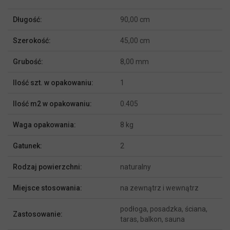
Więcej
Długość:
90,00 cm
informacji
Szerokość:
45,00 cm
Grubość:
8,00 mm
Ilość szt. w opakowaniu:
1
Ilość m2 w opakowaniu:
0.405
Waga opakowania:
8 kg
Gatunek:
2
Rodzaj powierzchni:
naturalny
Miejsce stosowania:
na zewnątrz i wewnątrz
podłoga, posadzka, ściana,
Zastosowanie:
taras, balkon, sauna