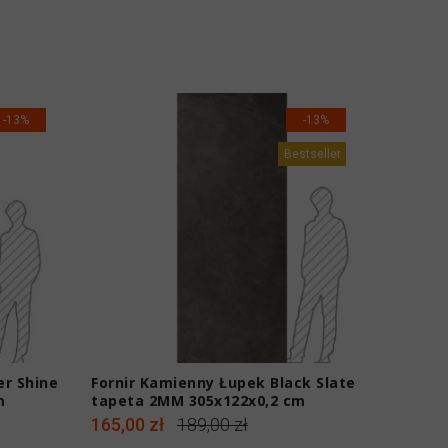
-13%
-13%
Bestseller
er Shine
Fornir Kamienny Łupek Black Slate
Fornir
m
tapeta 2MM 305x122x0,2 cm
Forest
165,00 zł
189,00 zł
189,00 