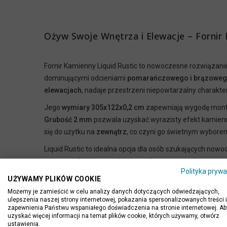
Ożyw Swoje Wnętrza i Elewacje – Fornir
Fornir Kamienny Liquid Rustic to nowoczesne rozwiązani
dominującymi odcieniami
pomarańczowego i brązowe
elewacjach
, nadaje przestrzeni niepowtarzalny charakte
Jego
wymiary 305x122x0,2 cm
zapewniają wygodę monta
Grubość 2 mm
pozwala uzyskać wyrazisty efekt kamiennej
się do użytku na
zewnątrz
, co czyni go świetnym wybore
Liquid Rustic to idealna opcja dla osób szukających no
surowy styl, który przyciąga wzrok.
Polityka prywa
Polecamy zapoznać się z instrukcją do montażu forniru -
UŻYWAMY PLIKÓW COOKIE
Możemy je zamieścić w celu analizy danych dotyczących odwiedzających,
ulepszenia naszej strony internetowej, pokazania spersonalizowanych treści i
zapewnienia Państwu wspaniałego doświadczenia na stronie internetowej. Ab
uzyskać więcej informacji na temat plików cookie, których używamy, otwórz
ustawienia.