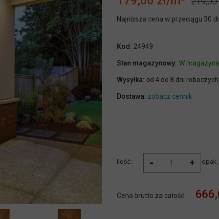
179,00 zł
219,00 
Najniższa cena w przeciągu 30 d
Kod:
24949
Stan magazynowy:
W magazyni
Wysyłka:
od 4 do 8 dni roboczych
Dostawa:
zobacz cennik
-
+
Ilość:
opak.
666,
Cena brutto za całość: