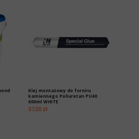
abond
Klej montażowy do forniru
Klej mo
kamiennego Poliuretan PU40
Botame
600ml WHITE
uszczel
37,00 zł
57,00 z