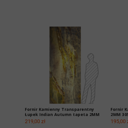
Fornir Kamienny Transparentny
Fornir 
Łupek Indian Autumn tapeta 2MM
2MM 30
305x122x0,2 cm
219,00 zł
195,00 