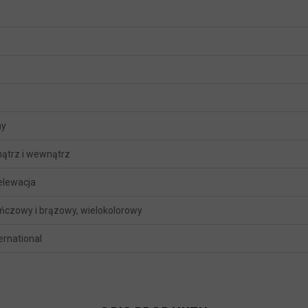
ny
ątrz i wewnątrz
 elewacja
czowy i brązowy, wielokolorowy
ternational