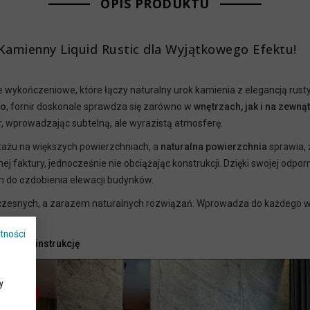
OPIS PRODUKTU
 Kamienny Liquid Rustic dla Wyjątkowego Efektu!
e wykończeniowe, które łączy naturalny urok kamienia z elegancją rus
go
, fornir doskonale sprawdza się zarówno w
wnętrzach, jak i na zewną
r, wprowadzając subtelną, ale wyrazistą atmosferę.
żu na większych powierzchniach, a
naturalna powierzchnia
sprawia, 
 faktury, jednocześnie nie obciążając konstrukcji. Dzięki swojej odpo
m do ozdobienia elewacji budynków.
woczesnych, a zarazem naturalnych rozwiązań. Wprowadza do każdego wnę
tności
zobacz
instrukcj
ę
y