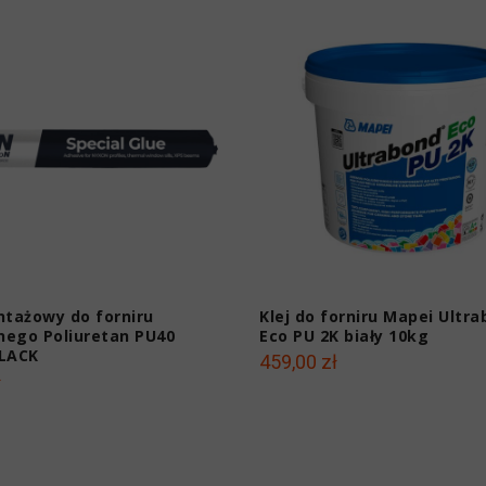
ntażowy do forniru
Klej do forniru Mapei Ultr
ego Poliuretan PU40
Eco PU 2K biały 10kg
BLACK
459,00 zł
ł