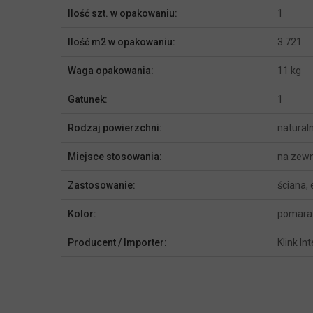
Ilość szt. w opakowaniu:
1
Ilość m2 w opakowaniu:
3.721
Waga opakowania:
11 kg
Gatunek:
1
Rodzaj powierzchni:
natural
Miejsce stosowania:
na zewn
Zastosowanie:
ściana,
Kolor:
pomarań
Producent / Importer:
Klink In