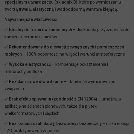
specjalnym utwardzaczu (składnik B)
, które po wymieszaniu
tworzą
trwałą, elastyczną i wodoodporną warstwę klejącą
.
Najważniejsze właściwości:
✅
Idealny do fornirów kamiennych
– doskonała przyczepność do
kamienia, ceramiki, spieków
✅
Rekomendowany do elewacji zewnętrznych i pomieszczeń
mokrych
– 100% odporności na wilgoć i warunki atmosferyczne
✅
Wysoka elastyczność
– kompensuje odkształcenia i
mikroruchy podłoża
✅
Bezskurczowe utwardzanie
– stabilność wymiarowa po
związaniu
✅
Brak efektu spływania (zgodność z EN 12004)
– umożliwia
aplikację na ścianach pionowych, także dla płytek
wielkoformatowych i ciężkich
✅
Bezrozpuszczalnikowy, bezwodny i bezpieczny
– niska emisja
LZO, brak typowego zapachu