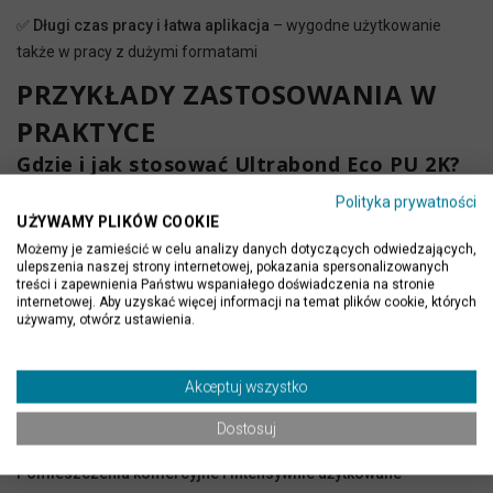
✅
Długi czas pracy i łatwa aplikacja
– wygodne użytkowanie
także w pracy z dużymi formatami
PRZYKŁADY ZASTOSOWANIA W
PRAKTYCE
Gdzie i jak stosować Ultrabond Eco PU 2K?
Montaż fornirów kamiennych na elewacjach zewnętrznych
–
Polityka prywatności
trwała przyczepność nawet przy zmianach temperatury i
UŻYWAMY PLIKÓW COOKIE
ekspozycji na wodę
Możemy je zamieścić w celu analizy danych dotyczących odwiedzających,
ulepszenia naszej strony internetowej, pokazania spersonalizowanych
Łazienki, kabiny prysznicowe, sauny, kuchnie
– odporność na
treści i zapewnienia Państwu wspaniałego doświadczenia na stronie
internetowej. Aby uzyskać więcej informacji na temat plików cookie, których
wilgoć czyni go idealnym do stref mokrych
używamy, otwórz ustawienia.
Klejenie spieków kwarcowych na meblach i blatach kuchennych
– zapewnia trwałość bez ryzyka odspajania
Akceptuj wszystko
Strefy narażone na wibracje lub ruch podłoża (np. ogrzewanie
Dostosuj
podłogowe)
– elastyczność minimalizuje ryzyko pękania
Pomieszczenia komercyjne i intensywnie użytkowane