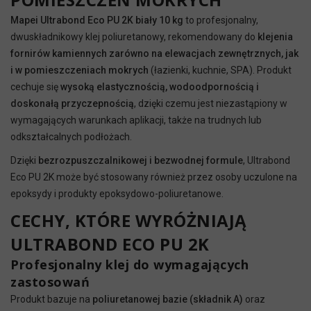
Mapei Ultrabond Eco PU 2K biały 10 kg
to profesjonalny,
dwuskładnikowy klej poliuretanowy, rekomendowany do
klejenia
fornirów kamiennych zarówno na elewacjach zewnętrznych, jak
i w pomieszczeniach mokrych
(łazienki, kuchnie, SPA). Produkt
cechuje się
wysoką elastycznością, wodoodpornością i
doskonałą przyczepnością
, dzięki czemu jest niezastąpiony w
wymagających warunkach aplikacji, także na trudnych lub
odkształcalnych podłożach.
Dzięki
bezrozpuszczalnikowej i bezwodnej formule
, Ultrabond
Eco PU 2K może być stosowany również przez osoby uczulone na
epoksydy i produkty epoksydowo-poliuretanowe.
CECHY, KTÓRE WYRÓŻNIAJĄ
ULTRABOND ECO PU 2K
Profesjonalny klej do wymagających
zastosowań
Produkt bazuje na
poliuretanowej bazie (składnik A)
oraz