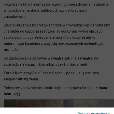
pozwala na łatwy montaż na różnych powierzchniach – ścianach,
wnękach, elementach meblowych czy dekoracyjnych
zabudowach.
Zielono-brązowa kolorystyka forniru wprowadza ciepło i naturalny
charakter do każdej przestrzeni. To doskonały wybór dla osób
szukających oryginalnego materiału, który łączy
estetykę
naturalnego kamienia z wygodą nowoczesnych technologii
montażu
.
Do zastosowania
zarówno wewnątrz, jak i na zewnątrz
, na
ścianach, elewacjach, kominkach czy frontach mebli.
Fornir Kamienny Rain Forest Green – poczuj siłę natury w
eleganckim wydaniu.
Polecamy zapoznać się z instrukcją do montażu forniru -
zobacz
instrukcj
ę
Polityka prywatności