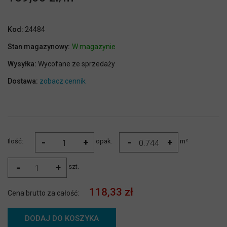
Kod:
24484
Stan magazynowy:
W magazynie
Wysyłka:
Wycofane ze sprzedaży
Dostawa:
zobacz cennik
-
-
+
+
Ilość:
opak.
m²
-
+
szt.
118,33 zł
Cena brutto za całość:
DODAJ DO KOSZYKA