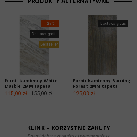
PRODUKTY ALTERNATYWNE
-26%
Dostawa gratis
Dostawa gratis
Bestseller
Fornir kamienny White
Fornir kamienny Burning
Marble 2MM tapeta
Forest 2MM tapeta
122x61x0,2 cm
122x61x0,2 cm
115,00 zł
155,00 zł
125,00 zł
KLINK – KORZYSTNE ZAKUPY
Z nami dobrze zbudujesz i wyremontujesz