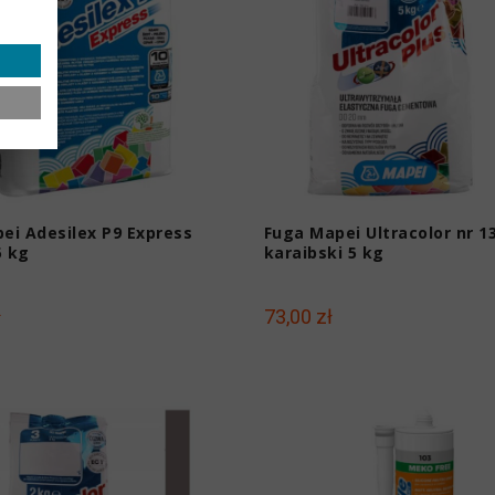
pei Adesilex P9 Express
Fuga Mapei Ultracolor nr 1
5 kg
karaibski 5 kg
ł
73,00 zł