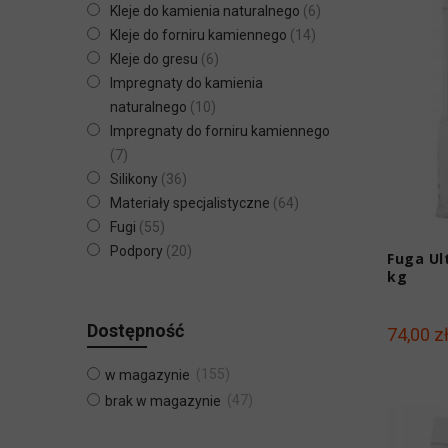
Kleje do kamienia naturalnego
6
Kleje do forniru kamiennego
14
Kleje do gresu
6
Impregnaty do kamienia
naturalnego
10
Impregnaty do forniru kamiennego
7
Silikony
36
Materiały specjalistyczne
64
Fugi
55
Podpory
20
Fuga Ul
kg
Dostępność
74,00 z
155
w magazynie
47
brak w magazynie