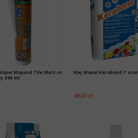
 Mapei Mapesil Tile Matt nr
Klej Mapei Kerabond T szar
ry 300 ml
ł
48,00 zł