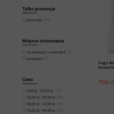
Tylko promocje
19
promocje
Miejsce stosowania
2
na zewnątrz i wewnątrz
5
wewnątrz
Fuga Ma
brunatn
Cena
75,00 z
17
0,00 zł
-
24,99 zł
86
25,00 zł
-
49,99 zł
40
50,00 zł
-
74,99 zł
22
75,00 zł
-
99,99 zł