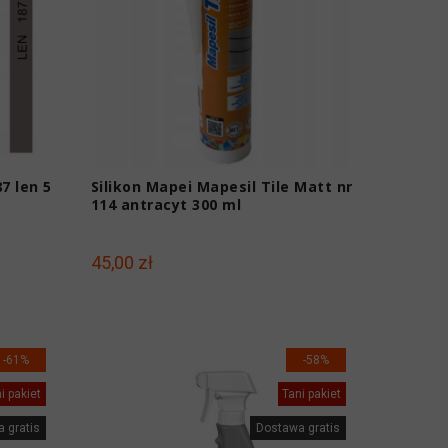
7 len 5
Silikon Mapei Mapesil Tile Matt nr
114 antracyt 300 ml
45,00 zł
-61%
-58%
i pakiet
Tani pakiet
 gratis
Dostawa gratis