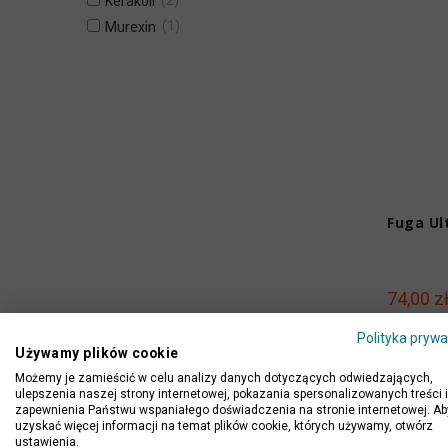
2
Kerakoll
1
Murexin
Fuga Ul
74,00 z
Polityka prywa
Używamy plików cookie
Możemy je zamieścić w celu analizy danych dotyczących odwiedzających,
ulepszenia naszej strony internetowej, pokazania spersonalizowanych treści i
zapewnienia Państwu wspaniałego doświadczenia na stronie internetowej. Ab
uzyskać więcej informacji na temat plików cookie, których używamy, otwórz
ustawienia.