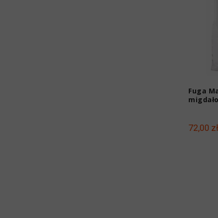
Fuga Ma
migdało
72,00 z