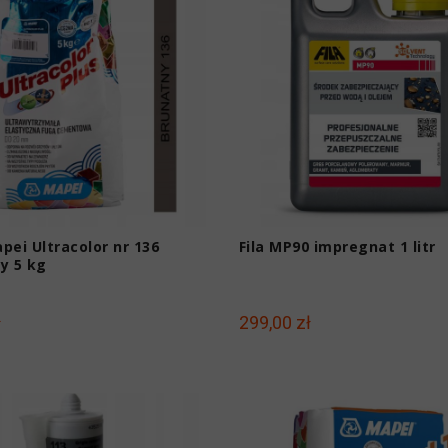
pei Ultracolor nr 136
Fila MP90 impregnat 1 litr
y 5 kg
ł
299,00 zł