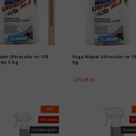
pei Ultracolor nr 138
Fuga Mapei Ultracolor nr 18
wy 5 kg
kg
ł
109,58 zł
-58%
Tani pakiet
Tan
Dostawa gratis
Dostawa