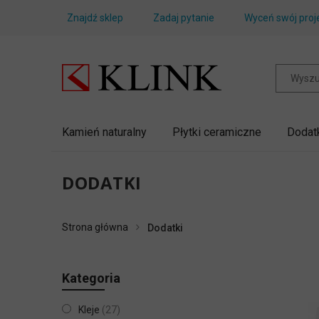
Znajdź sklep
Zadaj pytanie
Wyceń swój proj
Kamień naturalny
Płytki ceramiczne
Dodat
DODATKI
Strona główna
Dodatki
Kategoria
Kleje
27