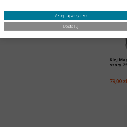
Akceptuj wszystko
Dostosuj
Klej Ma
szary 2
79,00 z