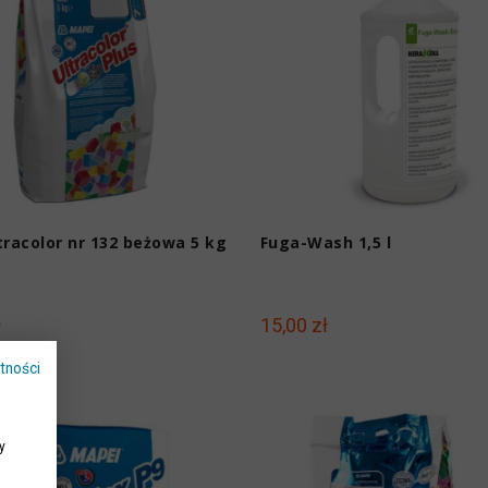
tracolor nr 132 beżowa 5 kg
Fuga-Wash 1,5 l
ł
15,00 zł
tności
y