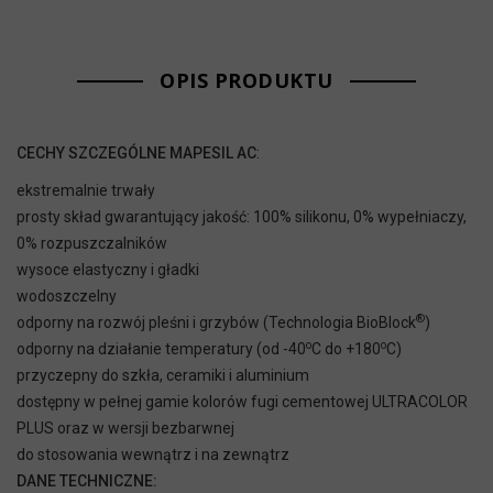
OPIS PRODUKTU
CECHY SZCZEGÓLNE
MAPESIL AC
:
ekstremalnie trwały
prosty skład gwarantujący jakość: 100% silikonu, 0% wypełniaczy,
0% rozpuszczalników
wysoce elastyczny i gładki
wodoszczelny
®
odporny na rozwój pleśni i grzybów (Technologia BioBlock
)
o
o
odporny na działanie temperatury (od -40
C do +180
C)
przyczepny do szkła, ceramiki i aluminium
dostępny w pełnej gamie kolorów fugi cementowej ULTRACOLOR
PLUS oraz w wersji bezbarwnej
do stosowania wewnątrz i na zewnątrz
DANE TECHNICZNE: