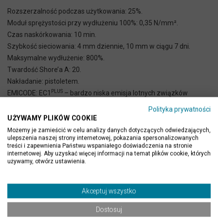
Rozszerzalność podczas użytkowania: 25%.
Moduł sprężystości przy wydłużeniu 100%: 0,35 N/mm².
Czas naskórkowania: 10 min.
Szybkość sieciowania: 4 mm dziennie, 10 mm w ciągu 7 dni.
Maksymalne wydłużenie: 800%.
Twardość Shore’a A: 20.
Nakładanie: pistoletem.
PLUS
EMICODE: EC1
– bardzo niska emisja lotnych związków
organicznych.
Polityka prywatności
Kolor: 43 kolory i transparentny.
UŻYWAMY PLIKÓW COOKIE
Zużycie: zależy od wymiarów spoiny.
Możemy je zamieścić w celu analizy danych dotyczących odwiedzających,
ulepszenia naszej strony internetowej, pokazania spersonalizowanych
Opakowania:
kartusze 310 ml
.
treści i zapewnienia Państwu wspaniałego doświadczenia na stronie
internetowej. Aby uzyskać więcej informacji na temat plików cookie, których
używamy, otwórz ustawienia.
Akceptuj wszystko
Dostosuj