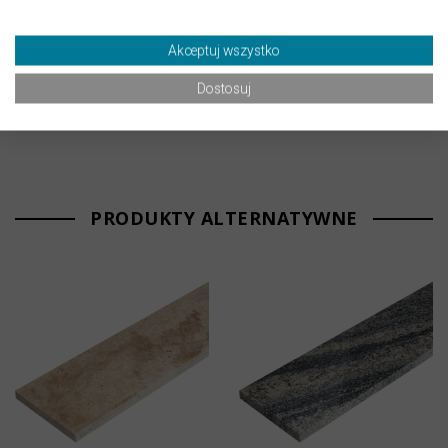
Pearl płomieniowany
parapet G684 Black Pearl
60x60x2 cm
polerowany 150x33x2 cm
Akceptuj wszystko
289,00 zł
235,00 zł
Dostosuj
PRODUKTY ALTERNATYWNE