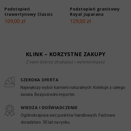
Podstopień
Podstopień granitowy
trawertynowy Classic
Royal Juparana
szlifowany 135x16,5x2
polerowany 150x16,5x2
109,00 zł
129,00 zł
cm
cm
KLINK – KORZYSTNE ZAKUPY
Z nami dobrze zbudujesz i wyremontujesz
SZEROKA OFERTA
Największy wybór kamieni naturalnych. Kolekcje z całego
świata. Bezpośredni importer.
WIEDZA I DOŚWIADCZENIE
Ogólnokrajowa sieć punktów handlowych. Fachowe
doradztwo. 30 lat na rynku.