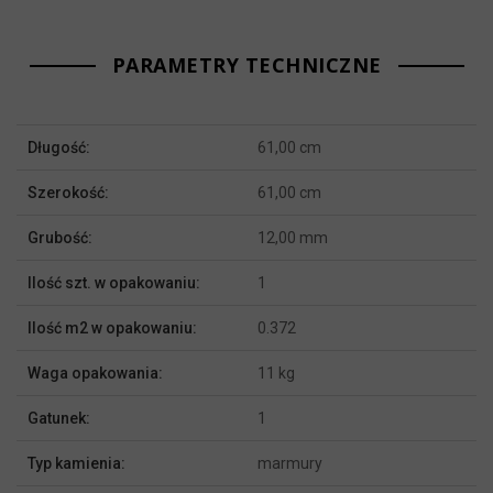
PARAMETRY TECHNICZNE
Więcej
Długość:
61,00 cm
informacji
Szerokość:
61,00 cm
Grubość:
12,00 mm
Ilość szt. w opakowaniu:
1
Ilość m2 w opakowaniu:
0.372
Waga opakowania:
11 kg
Gatunek:
1
Typ kamienia:
marmury