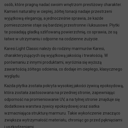
osób, które pragną nadać swoim wnętrzom prestiżowy charakter.
Kamień naturalny w ciepłej, żółtej tonacji nadaje przestrzeni
wyjątkową elegancję, a jednocześnie sprawia, że każde
pomieszczenie staje się bardziej przestronne i luksusowe. Płytki
te posiadają gładką szlifowaną powierzchnię, co sprawia, że są
łatwe w utrzymaniu i odporne na codzienne zużycie.
Karesi Light Classic należy do rodziny marmurów Karesi,
charakteryzujących się wyjątkową jakością i trwałością. W
porównaniu z innymi produktami, wyróżnia się wyższą
zawartością żółtego odcienia, co dodaje im ciepłego, klasycznego
wyglądu.
Każda płytka została pokryta wysokiej jakości żywicą epoksydową,
która została zastosowana na przedniej stronie, zapewniając
odporność na promieniowanie UV, a na tylnej stronie znajduje się
dodatkowa warstwa żywicy epoksydowej oraz siatka
wzmacniająca strukturę marmuru. Takie wykończenie znacząco
zwiększa wytrzymałość materiału, chroniąc go przed pęknięciami
i uszkodzeniami.