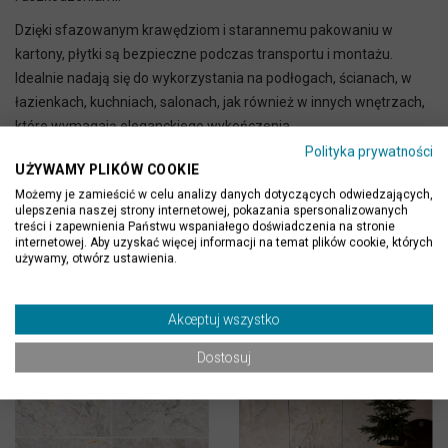
Dzięki sfazowanym krawędziom i starannemu pakowaniu w
kartony, płytki są bezpieczne podczas transportu i montażu.
Idealnie nadają się do wykorzystania na podłogach, ścianach, w
łazienkach, kuchniach, salonach, jak również w innych wnętrzach,
które wymagają eleganckiego wykończenia.
Polityka prywatności
UŻYWAMY PLIKÓW COOKIE
Możemy je zamieścić w celu analizy danych dotyczących odwiedzających,
ulepszenia naszej strony internetowej, pokazania spersonalizowanych
treści i zapewnienia Państwu wspaniałego doświadczenia na stronie
internetowej. Aby uzyskać więcej informacji na temat plików cookie, których
używamy, otwórz ustawienia.
PRODUKTY POWIĄZANE
Akceptuj wszystko
Dostosuj
Brak w magazynie
Brak w magazynie