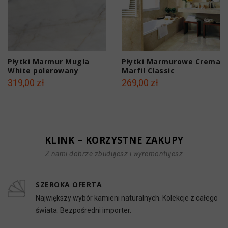
Płytki Marmur Mugla
Płytki Marmurowe Crema
White polerowany
Marfil Classic
60x60x2 cm
polerowane 60x60x2 cm
319,00 zł
269,00 zł
KLINK – KORZYSTNE ZAKUPY
Z nami dobrze zbudujesz i wyremontujesz
SZEROKA OFERTA
Największy wybór kamieni naturalnych. Kolekcje z całego
świata. Bezpośredni importer.