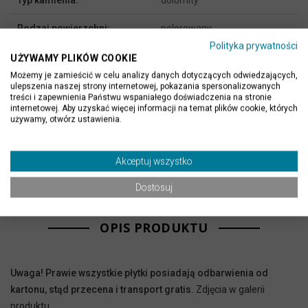
Typ kamienia:
dolomity
Rodzaj powierzchni:
polerowany
Polityka prywatności
Miejsce stosowania:
wewnątrz
UŻYWAMY PLIKÓW COOKIE
Możemy je zamieścić w celu analizy danych dotyczących odwiedzających,
podłoga, posadzka, ściana,
ulepszenia naszej strony internetowej, pokazania spersonalizowanych
Zastosowanie:
treści i zapewnienia Państwu wspaniałego doświadczenia na stronie
schody, sauna
internetowej. Aby uzyskać więcej informacji na temat plików cookie, których
używamy, otwórz ustawienia.
Kolor:
biały
Producent / Importer:
Klink International
Akceptuj wszystko
Dostosuj
OPIS PRODUKTU
Uwaga! Prawie wszystkie płytki posiadają odbarwienia od
kartonu, stąd przecena i transport gratis.
Zdjęcia w galerii
produktu.