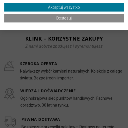
charakter wnętrz. Połyskujące drobinki na jego powierzchni, to
Akceptuj wszystko
naturalne drobiny kwarcu.
Dostosuj
KLINK – KORZYSTNE ZAKUPY
Z nami dobrze zbudujesz i wyremontujesz
SZEROKA OFERTA
Największy wybór kamieni naturalnych. Kolekcje z całego
świata. Bezpośredni importer.
WIEDZA I DOŚWIADCZENIE
Ogólnokrajowa sieć punktów handlowych. Fachowe
doradztwo. 30 lat na rynku.
PEWNA DOSTAWA
Bezpieczne przesyłki paletowe. Dostawy na terenie