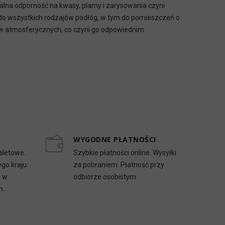
alna odporność na kwasy, plamy i zarysowania czyni
mi do wszystkich rodzajów podłóg, w tym do pomieszczeń o
ów atmosferycznych, co czyni go odpowiednim
WYGODNE PŁATNOŚCI
aletowe.
Szybkie płatności online. Wysyłki
go kraju.
za pobraniem. Płatność przy
y w
odbiorze osobistym.
h.