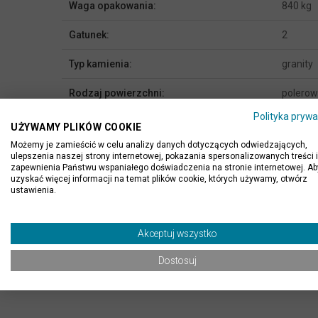
Waga opakowania:
840 kg
Gatunek:
2
Typ kamienia:
granity
Rodzaj powierzchni:
polero
Polityka prywa
Miejsce stosowania:
na zewn
UŻYWAMY PLIKÓW COOKIE
Możemy je zamieścić w celu analizy danych dotyczących odwiedzających,
Zastosowanie:
podłoga,
ulepszenia naszej strony internetowej, pokazania spersonalizowanych treści i
zapewnienia Państwu wspaniałego doświadczenia na stronie internetowej. Ab
uzyskać więcej informacji na temat plików cookie, których używamy, otwórz
Kolor:
szary i 
ustawienia.
Producent / Importer:
Klink In
Akceptuj wszystko
Dostosuj