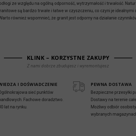
dłogi ze względu na ogólną odporność, wytrzymałość i trwałość. Natur
granitowe są bardzo trwałe i łatwe w czyszczeniu, co czyni je idealny
arto również wspomnieć, że granit jest odporny na działanie czynnik
KLINK – KORZYSTNE ZAKUPY
Z nami dobrze zbudujesz i wyremontujesz
WIEDZA I DOŚWIADCZENIE
PEWNA DOSTAWA
Ogólnokrajowa sieć punktów
Bezpieczne przesyłki p
handlowych. Fachowe doradztwo.
Dostawy na terenie całe
30 lat na rynku.
Możliwy odbiór osobist
wybranych magazynac