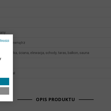
wany
tności
ątrz i wewnątrz
 posadzka, ściana, elewacja, schody, taras, balkon, sauna
y
srebrny
ternational
OPIS PRODUKTU