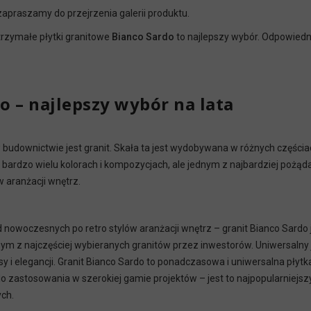
zapraszamy do przejrzenia galerii produktu.
rzymałe płytki granitowe
Bianco
Sardo
to najlepszy wybór. Odpowiedni
o – najlepszy wybór na lata
budownictwie jest granit. Skała ta jest wydobywana w różnych częściac
w bardzo wielu kolorach i kompozycjach, ale jednym z najbardziej pożą
 aranżacji wnętrz.
owoczesnych po retro stylów aranżacji wnętrz – granit Bianco Sardo 
ednym z najczęściej wybieranych granitów przez inwestorów. Uniwersalny
 i elegancji. Granit Bianco Sardo to ponadczasowa i uniwersalna płytka
 zastosowania w szerokiej gamie projektów – jest to najpopularniejszy 
ch.