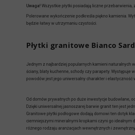
Uwaga!
Wszystkie płytki posiadają liczne przebarwienia, 
Polerowane wykończenie podkreśla piękno kamienia. Wyt
będzie łatwy w utrzymaniu czystości.
Płytki granitowe Bianco Sard
Jednym z najbardziej popularnych kamieni naturalnych w 
ściany, blaty kuchenne, schody czy parapety. Występuje 
powodów jest jego uniwersalny charakter i elastyczność w
Od domów prywatnych po duże inwestycje budowlane, od n
Dzięki uniwersalnej jasnoszarej barwie granit ten jest j
Granitowe płytki podłogowe dodają domowi ten dotyk klasy
ciemniejszymi mineralnymi kropkami czyni go idealnym do
różnego rodzaju aranżacjach wewnętrznych i zewnętrzny