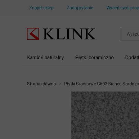
Znajdź sklep
Zadaj pytanie
Wyceń swój proj
Kamień naturalny
Płytki ceramiczne
Dodat
Strona główna
Płytki Granitowe G602 Bianco Sardo 