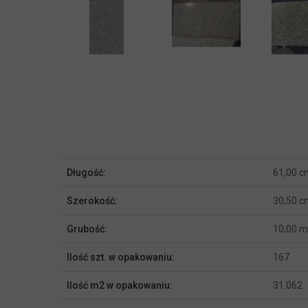
Więcej
Długość:
61,00 c
informacji
Szerokość:
30,50 c
Grubość:
10,00 
Ilość szt. w opakowaniu:
167
Ilość m2 w opakowaniu:
31.062