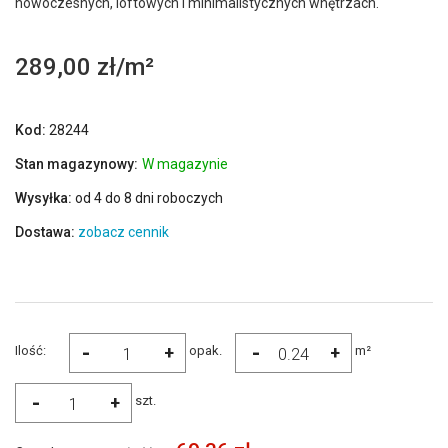
nowoczesnych, loftowych i minimalistycznych wnętrzach.
289,00 zł
Kod:
28244
Stan magazynowy:
W magazynie
Wysyłka:
od 4 do 8 dni roboczych
Dostawa:
zobacz cennik
-
-
+
+
Ilość:
opak.
m²
-
+
szt.