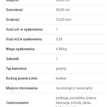
Długość:
60,00 cm
informacji
Szerokość:
40,00 cm
Grubość:
10,00 mm
Ilość szt. w opakowaniu:
1
Ilość m2 w opakowaniu:
0.24
Waga opakowania:
6.48 kg
Gatunek:
1
Typ kamienia:
granity
Rodzaj powierzchni:
leather
Miejsce stosowania:
na zewnątrz i wewnątrz
podłoga, posadzka, ściana,
Zastosowanie:
elewacja, schody, taras,