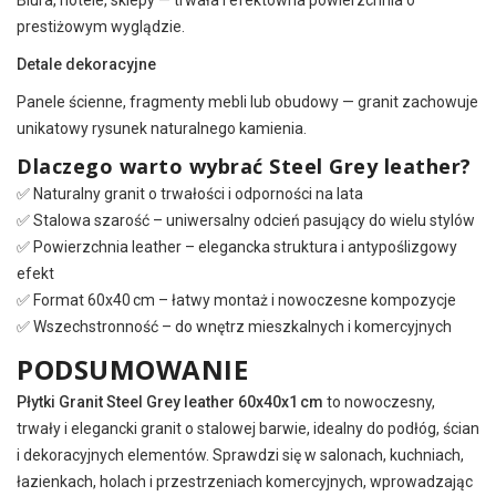
Biura, hotele, sklepy — trwała i efektowna powierzchnia o
prestiżowym wyglądzie.
Detale dekoracyjne
Panele ścienne, fragmenty mebli lub obudowy — granit zachowuje
unikatowy rysunek naturalnego kamienia.
Dlaczego warto wybrać Steel Grey leather?
✅ Naturalny granit o trwałości i odporności na lata
✅ Stalowa szarość – uniwersalny odcień pasujący do wielu stylów
✅ Powierzchnia leather – elegancka struktura i antypoślizgowy
efekt
✅ Format 60x40 cm – łatwy montaż i nowoczesne kompozycje
✅ Wszechstronność – do wnętrz mieszkalnych i komercyjnych
PODSUMOWANIE
Płytki Granit Steel Grey leather 60x40x1 cm
to nowoczesny,
trwały i elegancki granit o stalowej barwie, idealny do podłóg, ścian
i dekoracyjnych elementów. Sprawdzi się w salonach, kuchniach,
łazienkach, holach i przestrzeniach komercyjnych, wprowadzając