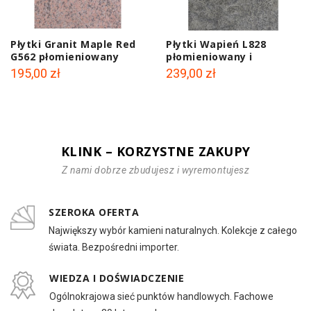
Płytki Granit Maple Red
Płytki Wapień L828
G562 płomieniowany
płomieniowany i
60x40x2 cm
szczotkowany 60x40x2
195,00 zł
239,00 zł
cm
KLINK – KORZYSTNE ZAKUPY
Z nami dobrze zbudujesz i wyremontujesz
SZEROKA OFERTA
Największy wybór kamieni naturalnych. Kolekcje z całego
świata. Bezpośredni importer.
WIEDZA I DOŚWIADCZENIE
Ogólnokrajowa sieć punktów handlowych. Fachowe