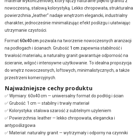
materiał wykończeniowy, który łączy naturalne piękno granitu z
nowoczesną, stalową kolorystyką. Lekko chropowata, strukturalna
powierzchnia „leather” nadaje wnętrzom elegancki, industrialny
charakter, jednocześnie minimalizując efekt poślizgu i ułatwiając
utrzymanie czystości.
Format
60x40 cm
pozwala na tworzenie nowoczesnych aranżacji
na podłogach i ścianach. Grubość
1 cm
zapewnia stabilność i
trwałość materiału, a naturalny granit gwarantuje odporność na
ścieranie, wilgoć i intensywne użytkowanie. To idealna propozycja
do wnętrz nowoczesnych, loftowych, minimalistycznych, a także
przestrzeni komercyjnych.
Najważniejsze cechy produktu
✅ Wymiary: 60x40 cm — uniwersalny format do podłóg i ścian
✅ Grubość: 1 cm — stabilny i trwały materiał
✅ Kolorystyka: stalowa szarość z subtelnym użyleniem
✅ Powierzchnia: leather — lekko chropowata, elegancka i
antypoślizgowa
✅ Materiał: naturalny granit — wytrzymały i odporny na czynniki