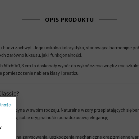
OPIS PRODUKTU
k i budzi zachwyt. Jego unikalna kolorystyka, stanowiąca harmonijne p
h zarówno luksusu, jak i funkcjonalności.
ch 60x60x1,3 cm to doskonały wybór do wykończenia wnętrz mieszkalny
e pomieszczenie nabiera klasy i prestiżu.
lassic?
tności
a jest jedyna w swoim rodzaju. Naturalne wzory przeplatających się bar
tórzy cenią sobie oryginalność i ponadczasową elegancję.
y
, odporny na zarysowania, uszkodzenia mechaniczne oraz zmienne waru