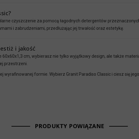
ssic?
ularne czyszczenie za pomocą łagodnych detergentów przeznaczonych
ami i zabrudzeniami, przedłużając jej trwałość oraz estetykę.
estiż i jakość
e 60x60x1,3 cm, wybierasz nie tylko wyjątkowy design, ale także materia
ej przestrzeni.
ej wyrafinowanej formie. Wybierz Granit Paradiso Classic i ciesz się 
PRODUKTY POWIĄZANE