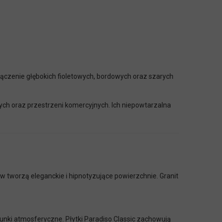
ołączenie głębokich fioletowych, bordowych oraz szarych
ch oraz przestrzeni komercyjnych. Ich niepowtarzalna
w tworzą eleganckie i hipnotyzujące powierzchnie. Granit
nki atmosferyczne. Płytki Paradiso Classic zachowują