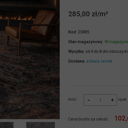
285,00 zł
Kod:
25885
Stan magazynowy:
W magazyni
Wysyłka:
od 4 do 8 dni roboczych
Dostawa:
zobacz cennik
-
+
Ilość:
opak.
102,
Cena brutto za całość: