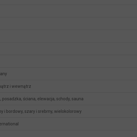
wany
ątrz i wewnątrz
, posadzka, ściana, elewacja, schody, sauna
 i bordowy, szary i srebrny, wielokolorowy
ternational