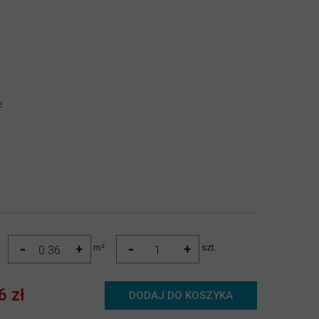
e
-
-
+
+
m²
szt.
6 zł
DODAJ DO KOSZYKA