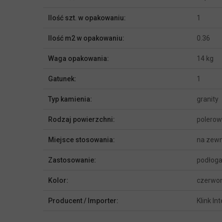
Ilość szt. w opakowaniu:
1
Ilość m2 w opakowaniu:
0.36
Waga opakowania:
14 kg
Gatunek:
1
Typ kamienia:
granity
Rodzaj powierzchni:
polero
Miejsce stosowania:
na zewn
Zastosowanie:
podłoga
Kolor:
czerwony
Producent / Importer:
Klink In