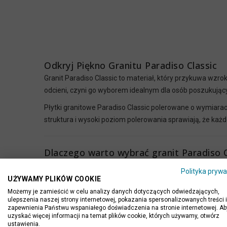
Odkryj Piękno Granitu Paradiso Classic
Granit Paradiso Classic to materiał, który przykuwa wzro
odcieni, czyni go wyborem idealnym dla osób poszukującyc
Płytki granitowe Paradiso Classic polerowane o wymiara
struktura i wysoki poziom polerowania sprawiają, że każd
Dlaczego warto wybrać granit Paradiso C
1. Unikalna estetyka
Polityka prywa
UŻYWAMY PLIKÓW COOKIE
Niepowtarzalny rysunek kamienia sprawia, że każda płytk
Możemy je zamieścić w celu analizy danych dotyczących odwiedzających,
Paradiso Classic stanowi idealne rozwiązanie dla tych, k
ulepszenia naszej strony internetowej, pokazania spersonalizowanych treści i
2. Trwałość na lata
zapewnienia Państwu wspaniałego doświadczenia na stronie internetowej. Ab
uzyskać więcej informacji na temat plików cookie, których używamy, otwórz
Granit to jeden z najtwardszych materiałów naturalnych
ustawienia.