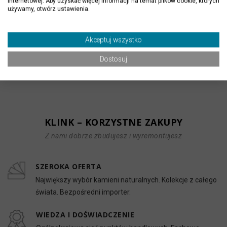
internetowej. Aby uzyskać więcej informacji na temat plików cookie, których
podłoga, posadzka, ściana,
używamy, otwórz ustawienia.
Zastosowanie:
elewacja, schody, sauna
czerwony i bordowy, szary i
Akceptuj wszystko
Kolor:
srebrny, wielokolorowy
Dostosuj
Producent / Importer:
Klink International
KLINK – KORZYSTNE ZAKUPY
Z nami dobrze zbudujesz i wyremontujesz
SZEROKA OFERTA
Największy wybór kamieni naturalnych. Kolekcje z całego
świata. Bezpośredni importer.
WIEDZA I DOŚWIADCZENIE