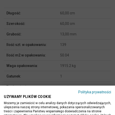
Więcej
Długość:
60,00 cm
informacji
Szerokość:
60,00 cm
Grubość:
13,00 mm
Ilość szt. w opakowaniu:
139
Ilość m2 w opakowaniu:
50.04
Waga opakowania:
1915.2 kg
Gatunek:
1
Typ kamienia:
granity
Polityka prywatności
UŻYWAMY PLIKÓW COOKIE
Rodzaj powierzchni:
polerowany
Możemy je zamieścić w celu analizy danych dotyczących odwiedzających,
ulepszenia naszej strony internetowej, pokazania spersonalizowanych
Miejsce stosowania:
na zewnątrz i wewnątrz
treści i zapewnienia Państwu wspaniałego doświadczenia na stronie