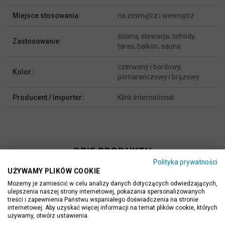
Miejsce stosowania:
na zewnątrz i wewnątrz
ściana, elewacja, schody,
Zastosowanie:
taras, balkon, sauna
czerwony i bordowy,
Kolor:
pomarańczowy i brązowy
Producent / Importer:
Klink International
OPIS PRODUKTU
Polityka prywatności
UŻYWAMY PLIKÓW COOKIE
Płyta granitowa polerowana, w formacie 61x30,5x1 cm.
Możemy je zamieścić w celu analizy danych dotyczących odwiedzających,
ulepszenia naszej strony internetowej, pokazania spersonalizowanych
Polerowane wykończenie płytek kamiennych sprawia, że ich
treści i zapewnienia Państwu wspaniałego doświadczenia na stronie
powierzchnia jest gładka, z lustrzanym połyskiem. Taka faktura
internetowej. Aby uzyskać więcej informacji na temat plików cookie, których
używamy, otwórz ustawienia.
ukazuje całe piękno, uwydatnia kolorystykę i sprawia, że granit