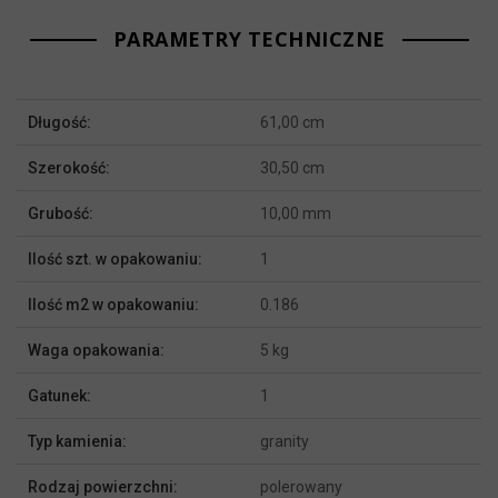
PARAMETRY TECHNICZNE
Więcej
Długość:
61,00 cm
informacji
Szerokość:
30,50 cm
Grubość:
10,00 mm
Ilość szt. w opakowaniu:
1
Ilość m2 w opakowaniu:
0.186
Waga opakowania:
5 kg
Gatunek:
1
Typ kamienia:
granity
Rodzaj powierzchni:
polerowany