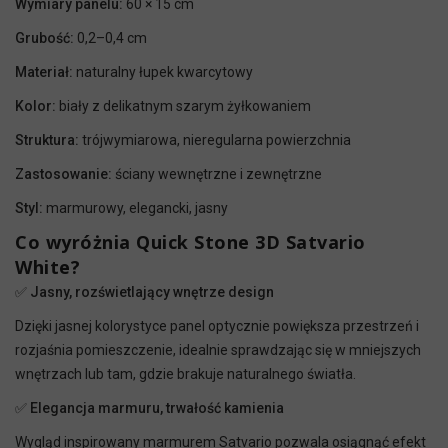
Wymiary panelu:
60 × 15 cm
Grubość:
0,2–0,4 cm
Materiał:
naturalny łupek kwarcytowy
Kolor:
biały z delikatnym szarym żyłkowaniem
Struktura:
trójwymiarowa, nieregularna powierzchnia
Zastosowanie:
ściany wewnętrzne i zewnętrzne
Styl:
marmurowy, elegancki, jasny
Co wyróżnia Quick Stone 3D Satvario
White?
✅
Jasny, rozświetlający wnętrze design
Dzięki jasnej kolorystyce panel optycznie powiększa przestrzeń i
rozjaśnia pomieszczenie, idealnie sprawdzając się w mniejszych
wnętrzach lub tam, gdzie brakuje naturalnego światła.
✅
Elegancja marmuru, trwałość kamienia
Wygląd inspirowany marmurem Satvario pozwala osiągnąć efekt