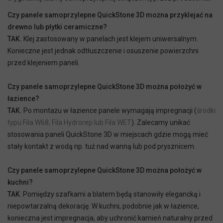
Czy panele samoprzylepne QuickStone 3D można przyklejać na
drewno lub płytki ceramiczne?
TAK.
Klej zastosowany w panelach jest klejem uniwersalnym.
Konieczne jest jednak odtłuszczenie i osuszenie powierzchni
przed klejeniem paneli.
Czy panele samoprzylepne QuickStone 3D można położyć w
łazience?
TAK.
Po montażu w łazience panele wymagają impregnacji (
środki
typu Fila W68, Fila Hydrorep lub Fila WET
). Zalecamy unikać
stosowania paneli QuickStone 3D w miejscach gdzie mogą mieć
stały kontakt z wodą np. tuż nad wanną lub pod prysznicem.
Czy panele samoprzylepne QuickStone 3D można położyć w
kuchni?
TAK
. Pomiędzy szafkami a blatem będą stanowiły elegancką i
niepowtarzalną dekorację. W kuchni, podobnie jak w łazience,
konieczna jest impregnacja, aby uchronić kamień naturalny przed