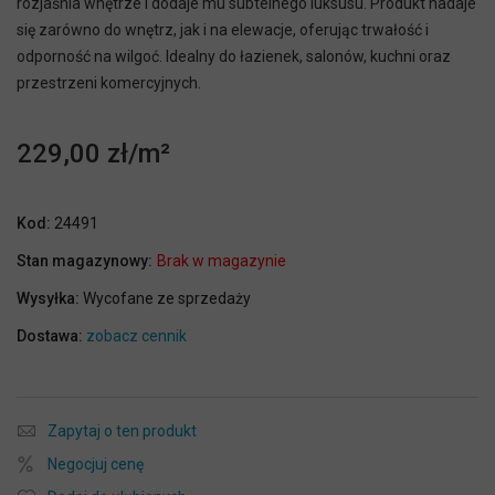
rozjaśnia wnętrze i dodaje mu subtelnego luksusu. Produkt nadaje
się zarówno do wnętrz, jak i na elewacje, oferując trwałość i
odporność na wilgoć. Idealny do łazienek, salonów, kuchni oraz
przestrzeni komercyjnych.
229,00 zł
Kod:
24491
Stan magazynowy:
Brak w magazynie
Wysyłka:
Wycofane ze sprzedaży
Dostawa:
zobacz cennik
Zapytaj o ten produkt
Negocjuj cenę