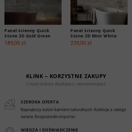
Panel ścienny Quick
Panel ścienny Quick
Stone 3D Gold Green
Stone 3D Mint White
60x15x0,2-0,4 cm
60x15x0,2-0,4 cm
189,00 zł
239,00 zł
KLINK – KORZYSTNE ZAKUPY
Z nami dobrze zbudujesz i wyremontujesz
SZEROKA OFERTA
Największy wybór kamieni naturalnych. Kolekcje z całego
świata. Bezpośredni importer.
WIEDZA I DOŚWIADCZENIE