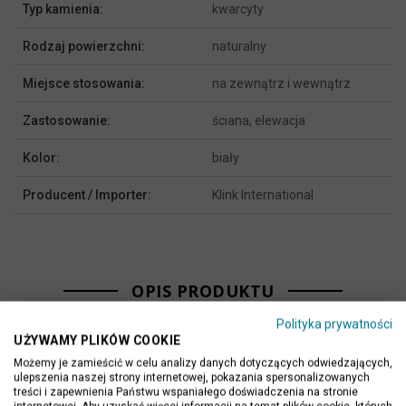
Typ kamienia:
kwarcyty
Rodzaj powierzchni:
naturalny
Miejsce stosowania:
na zewnątrz i wewnątrz
Zastosowanie:
ściana, elewacja
Kolor:
biały
Producent / Importer:
Klink International
OPIS PRODUKTU
Polityka prywatności
UŻYWAMY PLIKÓW COOKIE
Kamienne panele ścienne to idealne rozwiązanie zarówno na
Możemy je zamieścić w celu analizy danych dotyczących odwiedzających,
dekoracyjne elewacje jak i ozdobne okładziny ścienne we
ulepszenia naszej strony internetowej, pokazania spersonalizowanych
treści i zapewnienia Państwu wspaniałego doświadczenia na stronie
wnętrzach domów i mieszkań. Panele kamienne w formacie