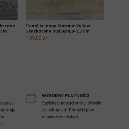
ckstone
Panel ścienny Marmur Yellow
Panel 
3 cm
Stackstone 10x36x0,8-1,3 cm
Stacks
199,00 zł
189,00 
WYGODNE PŁATNOŚCI
aletowe.
Szybkie płatności online. Wysyłki
go kraju.
za pobraniem. Płatność przy
y w
odbiorze osobistym.
h.