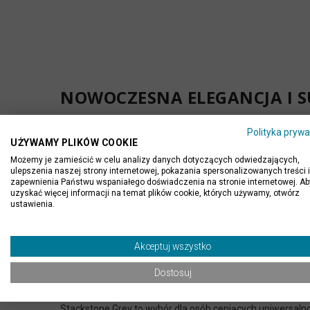
NOWOCZESNA ELEGANCJA I S
Polityka prywa
Panel ścienny Łupek Stackstone Grey 10x36x0,8-1,3 cm
UŻYWAMY PLIKÓW COOKIE
jasnego po grafit – sprawia, że panel idealnie wpisuje się
Możemy je zamieścić w celu analizy danych dotyczących odwiedzających,
ulepszenia naszej strony internetowej, pokazania spersonalizowanych treści i
Struktura typu stackstone tworzy efekt trójwymiarowej ści
zapewnienia Państwu wspaniałego doświadczenia na stronie internetowej. Ab
uzyskać więcej informacji na temat plików cookie, których używamy, otwórz
tworząc spójną i stylową przestrzeń. Każdy element jest
ustawienia.
Format 10x36 cm oraz zróżnicowana grubość 0,8–1,3 cm
uniwersalne rozwiązanie do zastosowań wewnętrznych i
Akceptuj wszystko
STYL, KTÓRY PASUJE WSZĘDZ
Dostosuj
Stackstone Grey to wybór dla osób ceniących uniwersaln