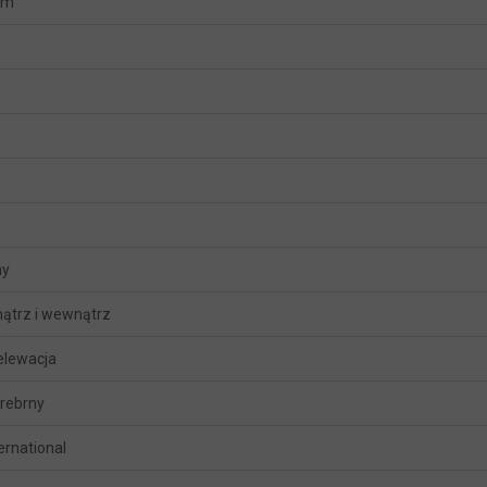
mm
ny
ątrz i wewnątrz
 elewacja
srebrny
ternational