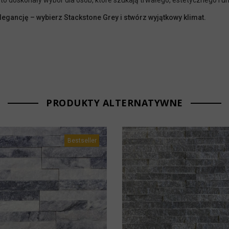
to doskonały wybór dla osób, które szukają trwałego, estetycznego i 
legancję – wybierz Stackstone Grey i stwórz wyjątkowy klimat.
PRODUKTY ALTERNATYWNE
Bestseller