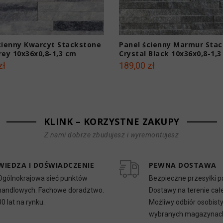
cienny Kwarcyt Stackstone
Panel ścienny Marmur Sta
rey 10x36x0,8-1,3 cm
Crystal Black 10x36x0,8-1,
zł
189,00 zł
KLINK – KORZYSTNE ZAKUPY
Z nami dobrze zbudujesz i wyremontujesz
WIEDZA I DOŚWIADCZENIE
PEWNA DOSTAWA
Ogólnokrajowa sieć punktów
Bezpieczne przesyłki p
handlowych. Fachowe doradztwo.
Dostawy na terenie całe
30 lat na rynku.
Możliwy odbiór osobist
wybranych magazynac