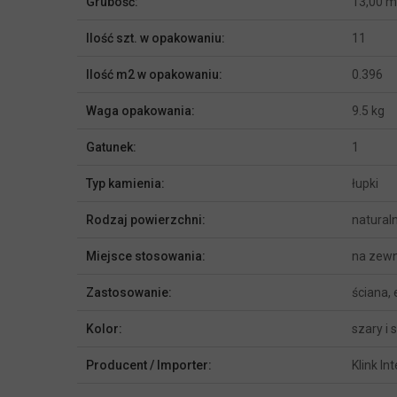
Grubość:
13,00 
Ilość szt. w opakowaniu:
11
Ilość m2 w opakowaniu:
0.396
Waga opakowania:
9.5 kg
Gatunek:
1
Typ kamienia:
łupki
Rodzaj powierzchni:
natural
Miejsce stosowania:
na zewn
Zastosowanie:
ściana,
Kolor:
szary i 
Producent / Importer:
Klink In