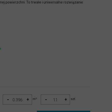
nej powierzchni. To trwałe i uniwersalne rozwiązanie
e
-
-
+
+
m²
szt.