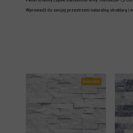
Panel ścienny Łupek Stackstone Grey 10x36x0,8-1,3 cm
Wprowadź do swojej przestrzeni naturalną strukturę i e
Bestseller