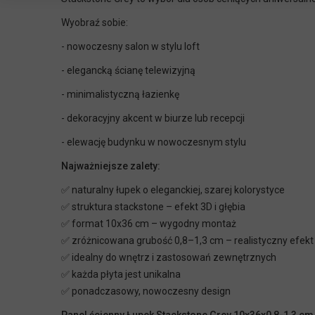
Wyobraź sobie:
- nowoczesny salon w stylu loft
- elegancką ścianę telewizyjną
- minimalistyczną łazienkę
- dekoracyjny akcent w biurze lub recepcji
- elewację budynku w nowoczesnym stylu
Najważniejsze zalety:
✅ naturalny łupek o eleganckiej, szarej kolorystyce
✅ struktura stackstone – efekt 3D i głębia
✅ format 10x36 cm – wygodny montaż
✅ zróżnicowana grubość 0,8–1,3 cm – realistyczny efekt
✅ idealny do wnętrz i zastosowań zewnętrznych
✅ każda płyta jest unikalna
✅ ponadczasowy, nowoczesny design